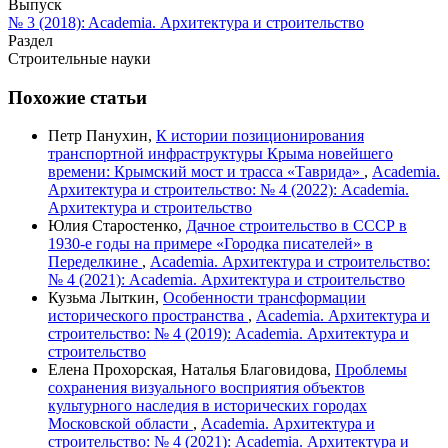
Выпуск
№ 3 (2018): Academia. Архитектура и строительство
Раздел
Cтроительные науки
Похожие статьи
Петр Панухин,
К истории позиционирования
транспортной инфраструктуры Крыма новейшего
времени: Крымский мост и трасса «Таврида»
,
Academia.
Архитектура и строительство: № 4 (2022): Academia.
Архитектура и строительство
Юлия Старостенко,
Дачное строительство в СССР в
1930-е годы на примере «Городка писателей» в
Переделкине
,
Academia. Архитектура и строительство:
№ 4 (2021): Academia. Архитектура и строительство
Кузьма Лыткин,
Особенности трансформации
исторического пространства
,
Academia. Архитектура и
строительство: № 4 (2019): Academia. Архитектура и
строительство
Елена Прохорская, Наталья Благовидова,
Проблемы
сохранения визуального восприятия объектов
культурного наследия в исторических городах
Московской области
,
Academia. Архитектура и
строительство: № 4 (2021): Academia. Архитектура и