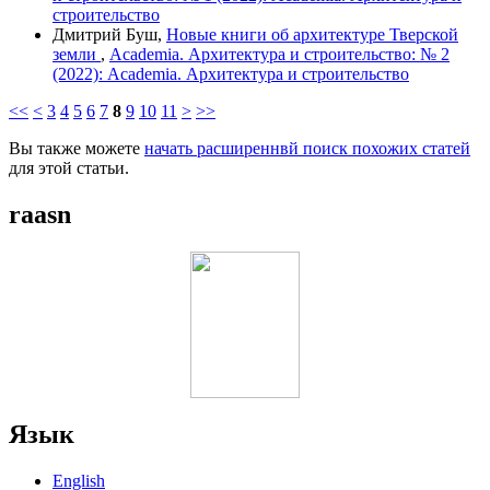
строительство
Дмитрий Буш,
Новые книги об архитектуре Тверской
земли
,
Academia. Архитектура и строительство: № 2
(2022): Academia. Архитектура и строительство
<<
<
3
4
5
6
7
8
9
10
11
>
>>
Вы также можете
начать расширеннвй поиск похожих статей
для этой статьи.
raasn
Язык
English