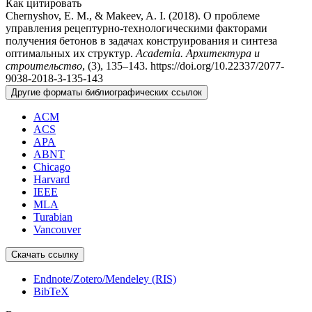
Как цитировать
Chernyshov, E. M., & Makeev, A. I. (2018). О проблеме
управления рецептурно-технологическими факторами
получения бетонов в задачах конструирования и синтеза
оптимальных их структур.
Academia. Архитектура и
строительство
, (3), 135–143. https://doi.org/10.22337/2077-
9038-2018-3-135-143
Другие форматы библиографических ссылок
ACM
ACS
APA
ABNT
Chicago
Harvard
IEEE
MLA
Turabian
Vancouver
Скачать ссылку
Endnote/Zotero/Mendeley (RIS)
BibTeX