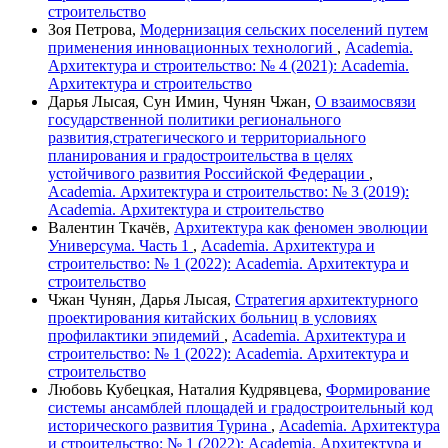
строительство
Зоя Петрова,
Модернизация сельских поселений путем
применения инновационных технологий
,
Academia.
Архитектура и строительство: № 4 (2021): Academia.
Архитектура и строительство
Дарья Лысая, Сун Имин, Чунян Чжан,
О взаимосвязи
государственной политики регионального
развития,стратегического и территориального
планирования и градостроительства в целях
устойчивого развития Российской Федерации
,
Academia. Архитектура и строительство: № 3 (2019):
Academia. Архитектура и строительство
Валентин Ткачёв,
Архитектура как феномен эволюции
Универсума. Часть 1
,
Academia. Архитектура и
строительство: № 1 (2022): Academia. Архитектура и
строительство
Чжан Чунян, Дарья Лысая,
Стратегия архитектурного
проектирования китайских больниц в условиях
профилактики эпидемий
,
Academia. Архитектура и
строительство: № 1 (2022): Academia. Архитектура и
строительство
Любовь Кубецкая, Наталия Кудрявцева,
Формирование
системы ансамблей площадей и градостроительный код
исторического развития Турина
,
Academia. Архитектура
и строительство: № 1 (2022): Academia. Архитектура и