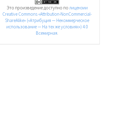
Это произведение доступно по
лицензии
Creative Commons «Attribution-NonCommercial-
ShareAlike» («Атрибуция — Некоммерческое
использование — На тех же условиях») 4.0
Всемирная
.