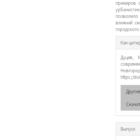
примеров 
урбанисти
позволило
влияний: с
городского
Инфо
Как цити
о ста
Дуцев, М
совреме
Новгоро
https://d
Други
Скача
Выпуск