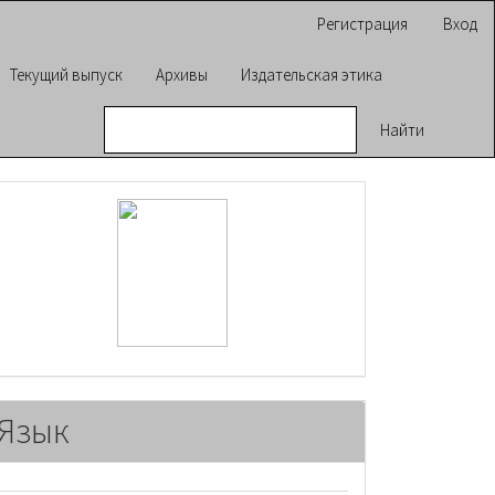
Регистрация
Вход
Текущий выпуск
Архивы
Издательская этика
Найти
raasn
Язык