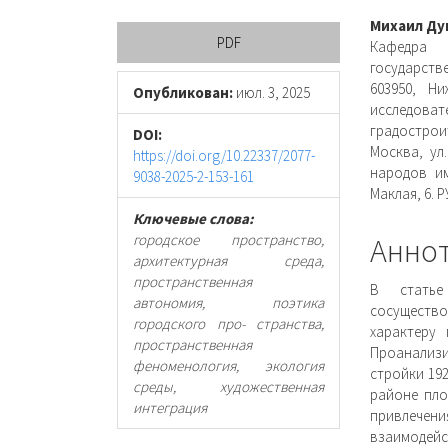
Боковая
Осно
Михаил Ду
PDF
Кафедра 
панель
соде
государств
603950, Ни
статьи
стать
Опубликован:
июл. 3, 2025
исследова
градострои
DOI:
Москва, ул
https://doi.org/10.22337/2077-
народов им
9038-2025-2-153-161
Маклая, 6. Р
Ключевые слова:
городское пространство,
Анно
архитектурная среда,
пространственная
В статье
автономия, поэтика
сосущество
городского про- странства,
характеру
пространственная
Проанализ
феноменология, экология
стройки 19
среды, художественная
районе пло
интеграция
привлече
взаимодейс