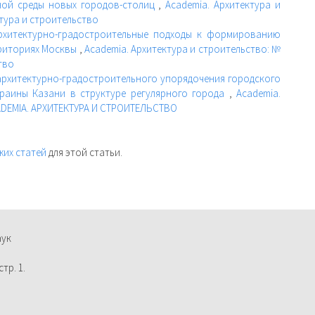
ной среды новых городов-столиц
,
Academia. Архитектура и
ктура и строительство
рхитектурно-градостроительные подходы к формированию
рриториях Москвы
,
Academia. Архитектура и строительство: №
ство
архитектурно-градостроительного упорядочения городского
раины Казани в структуре регулярного города
,
Academia.
ACADEMIA. АРХИТЕКТУРА И СТРОИТЕЛЬСТВО
жих статей
для этой статьи.
аук
тр. 1.