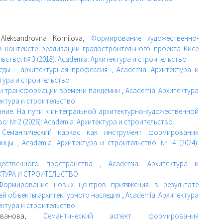
 Aleksandrovna Kornilova,
Формирование художественно-
 контексте реализации градостроительного проекта Кисе
ьство: № 3 (2018): Academia. Архитектура и строительство
реды – архитектурная профессия
,
Academia. Архитектура и
ктура и строительство
ции трансформации времени пандемии
,
Academia. Архитектура
тектура и строительство
ие. На пути к интегральной архитектурно-художественной
о: № 2 (2026): Academia. Архитектура и строительство
,
Семантический каркас как инструмент формирования
олицы
,
Academia. Архитектура и строительство: № 4 (2024):
щественного пространства
,
Academia. Архитектура и
ТЕКТУРА И СТРОИТЕЛЬСТВО
Формирование новых центров притяжения в результате
ей объекты архитектурного наследия
,
Academia. Архитектура
тектура и строительство
 Иванова,
Семантический аспект формирования