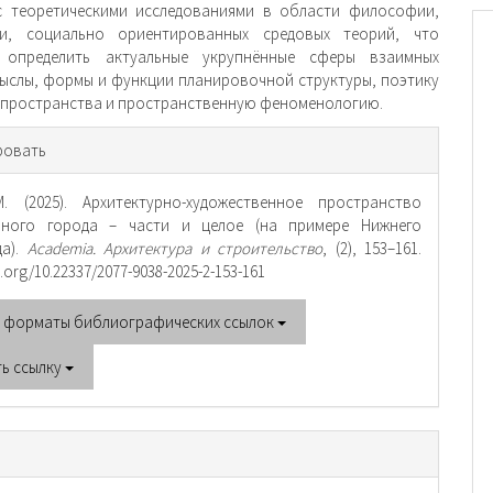
с теоретическими исследованиями в области философии,
ки, социально ориентированных средовых теорий, что
 определить актуальные укрупнённые сферы взаимных
мыслы, формы и функции планировочной структуры, поэтику
 пространства и пространственную феноменологию.
рмация
ровать
тье
. (2025). Архитектурно-художественное пространство
нного города – части и целое (на примере Нижнего
да).
Academia. Архитектура и строительство
, (2), 153–161.
oi.org/10.22337/2077-9038-2025-2-153-161
е форматы библиографических ссылок
ть ссылку