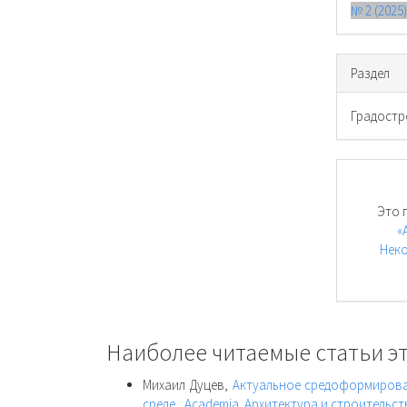
№ 2 (2025
Раздел
Градостр
Это 
«
Неко
Наиболее читаемые статьи эт
Михаил Дуцев,
Актуальное средоформирован
среде
,
Academia. Архитектура и строительств