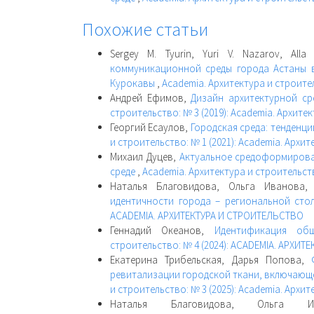
Похожие статьи
Sergey M. Tyurin, Yuri V. Nazarov, Alla
коммуникационной среды города Астаны в
Курокавы
,
Academia. Архитектура и строител
Андрей Ефимов,
Дизайн архитектурной с
строительство: № 3 (2019): Academia. Архите
Георгий Есаулов,
Городская среда: тенден
и строительство: № 1 (2021): Academia. Архи
Михаил Дуцев,
Актуальное средоформирован
среде
,
Academia. Архитектура и строительств
Наталья Благовидова, Ольга Иванова
идентичности города – региональной ст
ACADEMIA. АРХИТЕКТУРА И СТРОИТЕЛЬСТВО
Геннадий Океанов,
Идентификация об
строительство: № 4 (2024): ACADEMIA. АРХИ
Екатерина Трибельская, Дарья Попова,
ревитализации городской ткани, включающ
и строительство: № 3 (2025): Academia. Архи
Наталья Благовидова, Ольга