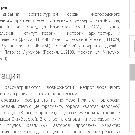
вное
цев
дизайна архитектурной среды Нижегородского
ржимое
енного архитектурно-строительного университета (Россия,
жний Нов- город, ул. Ильинская, 65. ННГАСУ); Научно-
и
тельский институт теории и истории архитектуры и
О
тельства (филиал ЦНИИП Минстроя России) (Россия, 111024,
. Душинская, 9. НИИТИАГ); Российский университет дружбы
м
. Патриса Лумумбы (Россия, 117198, Москва, ул. Миклухо-
УДН)
тация
 рассматриваются возможности непротиворечивого
вания и развития различных по своему
 городских пространств на примере Нижнего Новгорода.
ированы следующие фрагменты города: квартал народной
20-х годов «Красный просвещенец», современная застройка в
щади Октябрьской. В статье на основании исследования и
ния трудов различных авторов прослежен характер
твия части и городского целого в сопоставлении реальных