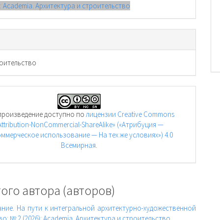
): Academia. Архитектура и строительство
оительство
произведение доступно по
лицензии Creative Commons
Attribution-NonCommercial-ShareAlike» («Атрибуция —
ммерческое использование — На тех же условиях») 4.0
Всемирная
.
ого автора (авторов)
ие. На пути к интегральной архитектурно-художественной
о: № 2 (2026): Academia. Архитектура и строительство