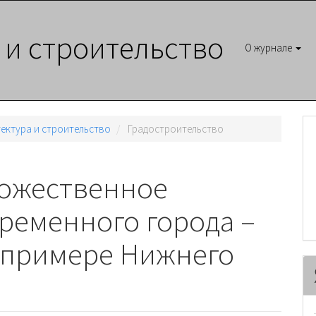
 и строительство
О журнале
итектура и строительство
Градостроительство
дожественное
ременного города –
а примере Нижнего