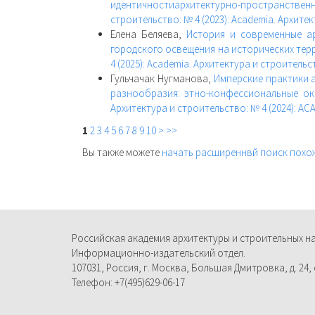
идентичностиархитектурно-пространствен
строительство: № 4 (2023): Academia. Архите
Елена Беляева,
История и современные а
городского освещения на исторических те
4 (2025): Academia. Архитектура и строитель
Гульчачак Нугманова,
Имперские практики 
разнообразия: этно-конфессиональные ок
Архитектура и строительство: № 4 (2024): 
1
2
3
4
5
6
7
8
9
10
>
>>
Вы также можете
начать расширеннвй поиск похо
Российская академия архитектуры и строительных н
Информационно-издательский отдел.
107031, Россия, г. Москва, Большая Дмитровка, д. 24, с
Телефон: +7(495)629-06-17