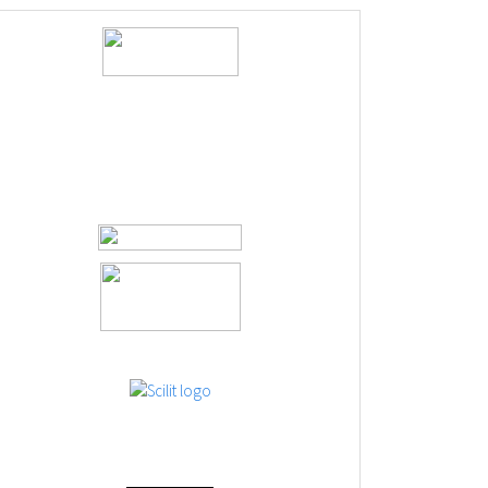
logos