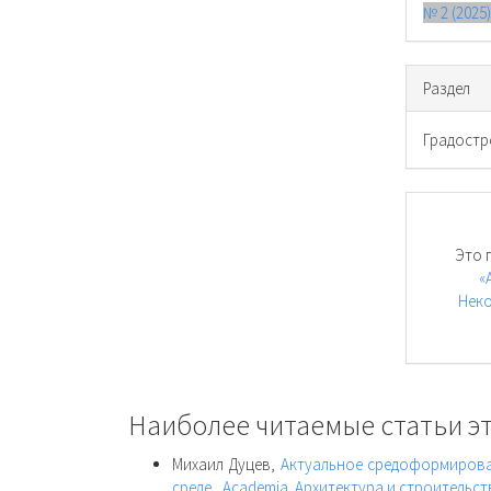
№ 2 (2025
Раздел
Градостр
Это 
«
Неко
Наиболее читаемые статьи эт
Михаил Дуцев,
Актуальное средоформирован
среде
,
Academia. Архитектура и строительств