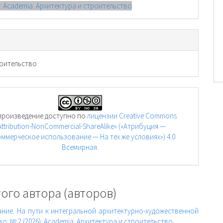
): Academia. Архитектура и строительство
оительство
произведение доступно по
лицензии Creative Commons
Attribution-NonCommercial-ShareAlike» («Атрибуция —
ммерческое использование — На тех же условиях») 4.0
Всемирная
.
ого автора (авторов)
ие. На пути к интегральной архитектурно-художественной
о: № 2 (2026): Academia. Архитектура и строительство