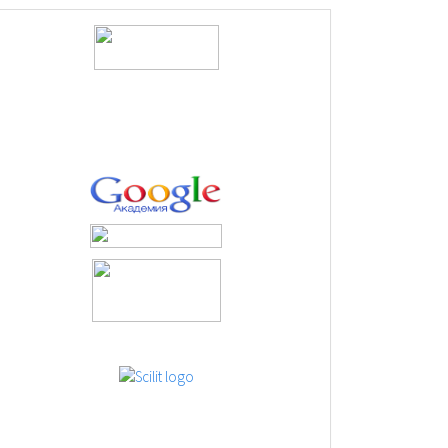
logos