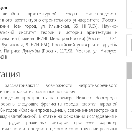
вное
цев
дизайна архитектурной среды Нижегородского
ржимое
енного архитектурно-строительного университета (Россия,
жний Нов- город, ул. Ильинская, 65. ННГАСУ); Научно-
и
тельский институт теории и истории архитектуры и
О
тельства (филиал ЦНИИП Минстроя России) (Россия, 111024,
. Душинская, 9. НИИТИАГ); Российский университет дружбы
м
. Патриса Лумумбы (Россия, 117198, Москва, ул. Миклухо-
УДН)
тация
 рассматриваются возможности непротиворечивого
вания и развития различных по своему
 городских пространств на примере Нижнего Новгорода.
ированы следующие фрагменты города: квартал народной
20-х годов «Красный просвещенец», современная застройка в
щади Октябрьской. В статье на основании исследования и
ния трудов различных авторов прослежен характер
твия части и городского целого в сопоставлении реальных