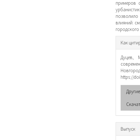
примеров 
урбанисти
позволило
влияний: с
городского
Инфо
Как цити
о ста
Дуцев, М
совреме
Новгоро
https://d
Други
Скача
Выпуск