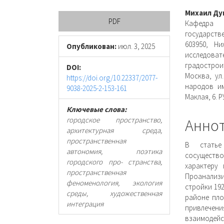
Боковая
Осно
Михаил Ду
PDF
Кафедра 
панель
соде
государств
603950, Ни
статьи
стать
Опубликован:
июл. 3, 2025
исследова
градострои
DOI:
Москва, ул
https://doi.org/10.22337/2077-
народов им
9038-2025-2-153-161
Маклая, 6. Р
Ключевые слова:
городское пространство,
Анно
архитектурная среда,
пространственная
В статье
автономия, поэтика
сосущество
городского про- странства,
характеру
пространственная
Проанализ
феноменология, экология
стройки 19
среды, художественная
районе пло
интеграция
привлече
взаимодейс