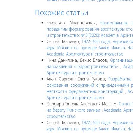
Похожие статьи
Елизавета Малиновская,
Национальные 
парадигмы формирования архитектуры сто
и строительство: № 3 (2020): Academia. Архи
Сергей Ткаченко,
1922-1956 годы. Нереали
ядра Москвы на примере Аллеи Ильича. Ч
Academia. Архитектура и строительство
Нина Данилина, Денис Власов,
Организац
направления «Градостроительство»
,
Acad
Архитектура и строительство
Акоп Саргсян, Елена Гукова,
Разработка
основания сооружений с приведенными р
жесткости фундаментных конструкций
,
Ac
Архитектура и строительство
Барбара Энгель, Анастасия Малько,
Санкт-
на берегу Финского залива
,
Academia. Архи
строительство
Сергей Ткаченко,
1922-1956 годы. Нереали
ядра Москвы на примере Аллеи Ильича. Ч