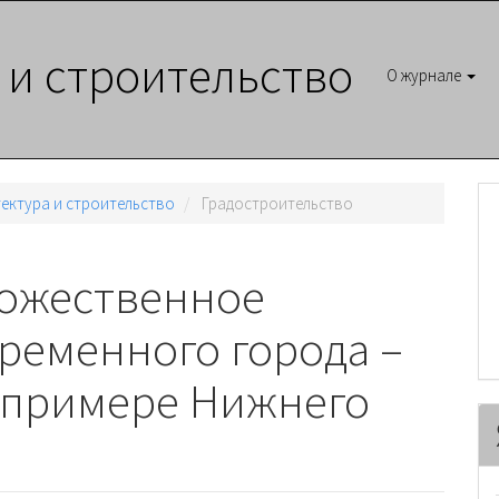
 и строительство
О журнале
итектура и строительство
Градостроительство
дожественное
ременного города –
а примере Нижнего