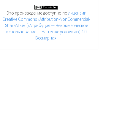
Это произведение доступно по
лицензии
Creative Commons «Attribution-NonCommercial-
ShareAlike» («Атрибуция — Некоммерческое
использование — На тех же условиях») 4.0
Всемирная
.