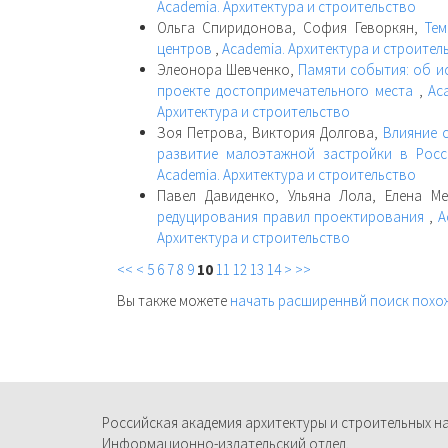
Academia. Архитектура и строительство
Ольга Спиридонова, София Геворкян,
Тем
центров
,
Academia. Архитектура и строитель
Элеонора Шевченко,
Памяти события: об 
проекте достопримечательного места
,
Ac
Архитектура и строительство
Зоя Петрова, Виктория Долгова,
Влияние 
развитие малоэтажной застройки в Рос
Academia. Архитектура и строительство
Павел Давиденко, Ульяна Лола, Елена 
редуцирования правил проектирования
,
A
Архитектура и строительство
<<
<
5
6
7
8
9
10
11
12
13
14
>
>>
Вы также можете
начать расширеннвй поиск похо
Российская академия архитектуры и строительных н
Информационно-издательский отдел.