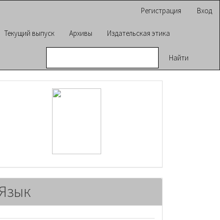
Регистрация
Вход
Текущий выпуск
Архивы
Издательская этика
Найти
raasn
Язык