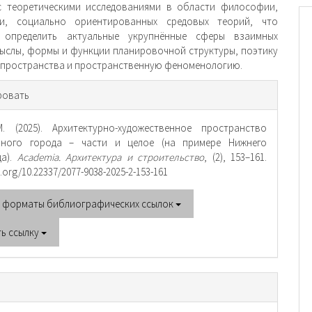
с теоретическими исследованиями в области философии,
ки, социально ориентированных средовых теорий, что
 определить актуальные укрупнённые сферы взаимных
мыслы, формы и функции планировочной структуры, поэтику
 пространства и пространственную феноменологию.
рмация
ровать
тье
. (2025). Архитектурно-художественное пространство
нного города – части и целое (на примере Нижнего
да).
Academia. Архитектура и строительство
, (2), 153–161.
oi.org/10.22337/2077-9038-2025-2-153-161
е форматы библиографических ссылок
ть ссылку