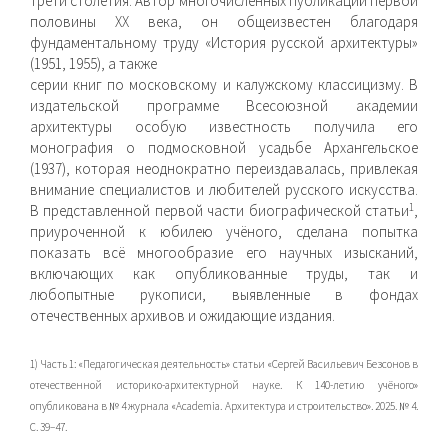
трети столетия. Автор многочисленных публикаций первой
половины ХХ века, он общеизвестен благодаря
фундаментальному труду «История русской архитектуры»
(1951, 1955), а также
серии книг по московскому и калужскому классицизму. В
издательской программе Всесоюзной академии
архитектуры особую известность получила его
монография о подмосковной усадьбе Архангельское
(1937), которая неоднократно переиздавалась, привлекая
внимание специалистов и любителей русского искусства.
1
В представленной первой части биографической статьи
,
приуроченной к юбилею учёного, сделана попытка
показать всё многообразие его научных изысканий,
включающих как опубликованные труды, так и
любопытные рукописи, выявленные в фондах
отечественных архивов и ожидающие издания.
1) Часть 1: «Педагогическая деятельность» статьи «Сергей Васильевич Безсонов в
отечественной историко-архитектурной науке. К 140-летию учёного»
опубликована в № 4 журнала «Academia. Архитектура и строительство». 2025. № 4.
С. 39–47.