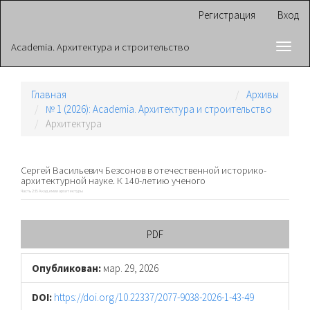
Главная
Регистрация
Вход
навигационная
панель
Academia. Архитектура и строительство
Toggl
Основное
navig
содержимое
Боковая
панель
Главная
Архивы
№ 1 (2026): Academia. Архитектура и строительство
Архитектура
Сергей Васильевич Безсонов в отечественной историко-
архитектурной науке. К 140-летию ученого
Часть 2: В Академии архитектуры
Боковая
PDF
панель
Опубликован:
мар. 29, 2026
статьи
DOI:
https://doi.org/10.22337/2077-9038-2026-1-43-49