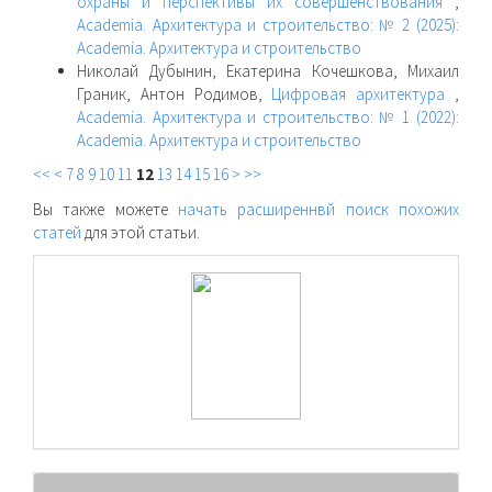
охраны и перспективы их совершенствования
,
Academia. Архитектура и строительство: № 2 (2025):
Academia. Архитектура и строительство
Николай Дубынин, Екатерина Кочешкова, Михаил
Граник, Антон Родимов,
Цифровая архитектура
,
Academia. Архитектура и строительство: № 1 (2022):
Academia. Архитектура и строительство
<<
<
7
8
9
10
11
12
13
14
15
16
>
>>
Вы также можете
начать расширеннвй поиск похожих
статей
для этой статьи.
raasn