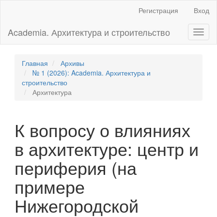
Главная
Регистрация
Вход
навигационная
панель
Academia. Архитектура и строительство
Toggl
Основное
naviga
содержимое
Боковая
панель
Главная
Архивы
№ 1 (2026): Academia. Архитектура и
строительство
Архитектура
К вопросу о влияниях
в архитектуре: центр и
периферия (на
примере
Нижегородской