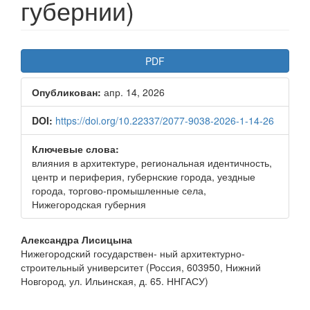
губернии)
Боковая
PDF
панель
Опубликован:
апр. 14, 2026
статьи
DOI:
https://doi.org/10.22337/2077-9038-2026-1-14-26
Ключевые слова:
влияния в архитектуре, региональная идентичность,
центр и периферия, губернские города, уездные
города, торгово-промышленные села,
Нижегородская губерния
Основное
Александра Лисицына
Нижегородский государствен- ный архитектурно-
содержимое
строительный университет (Россия, 603950, Нижний
статьи
Новгород, ул. Ильинская, д. 65. ННГАСУ)