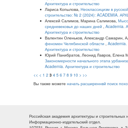
Архитектура и строительство
Лариса Копылова,
Неоклассицизм в русской
строительство: № 2 (2024): ACADEMIA. 
Алексей Салимов, Марина Салимова,
Мысо
средневековья до наших дней
,
Academia. А
Архитектура и строительство
Валентин Оленьков, Александр Самарин, 
феномен Челябинской области
,
Academia. 
Архитектура и строительство
Юрий Панибратов, Леонид Лавров, Елена 
Закономерности начального этапа урбаниз
Academia. Архитектура и строительство
<<
<
1
2
3
4
5
6
7
8
9
10
>
>>
Вы также можете
начать расширеннвй поиск похо
Российская академия архитектуры и строительных 
Информационно-издательский отдел.
107031, Россия, г. Москва, Большая Дмитровка, д. 24