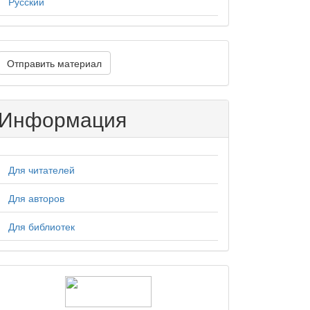
Русский
тправить
Отправить материал
атериал
Информация
Для читателей
Для авторов
Для библиотек
logos