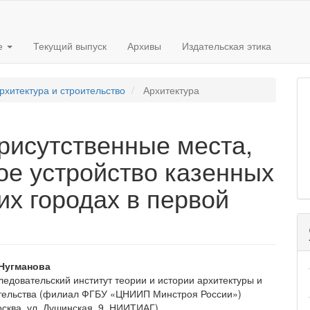
е
Текущий выпуск
Архивы
Издательская этика
рхитектура и строительство
Архитектура
рисутственные места,
ое устройство казенных
их городах в первой
вное
 Нугманова
ледовательский институт теории и истории архитектуры и
ржимое
тельства (филиал ФГБУ «ЦНИИП Минстроя России»)
осква, ул. Душинская, 9. НИИТИАГ)