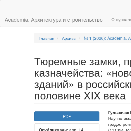
Главная
навигационная
панель
Academia. Архитектура и строительство
О журнал
Основное
содержимое
Боковая
панель
Главная
Архивы
№ 1 (2026): Academia. А
Тюремные замки, п
казначейства: «нов
зданий» в российск
половине XIX века
Боковая
Осно
Гульчачак
PDF
Научно-исс
панель
соде
градострои
Опубликован:
апр. 14,
(111024, М