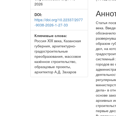
статьи
стать
2026
Анно
DOI:
https://doi.org/10.22337/2077
Статья пос
-9038-2026-1-27-33
века. Введ
обозначило
Ключевые слова:
развернувш
Россия XIX века, Казанская
образом гу
губерния, архитектурно-
дел, на ко
градостроительные
градострои
преобразования, массовое
системный 
казённое строительство,
городов во
образцовые проекты,
администра
архитектор А.Д. Захаров
деятельнос
регулярным
министерст
дела» в от
основе зак
архивных и
строительс
первые дес
Выявленные