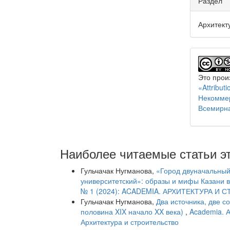
Раздел
Архитект
Это прои
«Attribu
Некоммер
Всемирн
Наиболее читаемые статьи эт
Гульчачак Нугманова,
«Город двуначальный 
университетский»: образы и мифы Казани в
№ 1 (2024): ACADEMIA. АРХИТЕКТУРА И
Гульчачак Нугманова,
Два источника, две с
половина XIX начало XX века)
,
Academia. А
Архитектура и строительство