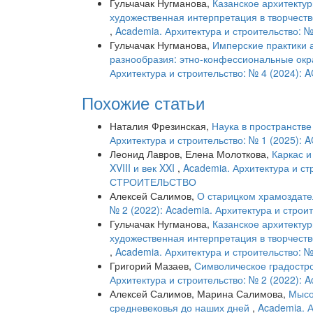
Гульчачак Нугманова,
Казанское архитектур
художественная интерпретация в творчест
,
Academia. Архитектура и строительство: №
Гульчачак Нугманова,
Имперские практики 
разнообразия: этно-конфессиональные окра
Архитектура и строительство: № 4 (202
Похожие статьи
Наталия Фрезинская,
Наука в пространстве
Архитектура и строительство: № 1 (202
Леонид Лавров, Елена Молоткова,
Каркас и
XVIII и век XXI
,
Academia. Архитектура и с
СТРОИТЕЛЬСТВО
Алексей Салимов,
О старицком храмоздател
№ 2 (2022): Academia. Архитектура и строи
Гульчачак Нугманова,
Казанское архитектур
художественная интерпретация в творчест
,
Academia. Архитектура и строительство: №
Григорий Мазаев,
Символическое градострои
Архитектура и строительство: № 2 (2022): 
Алексей Салимов, Марина Салимова,
Мысо
средневековья до наших дней
,
Academia. А