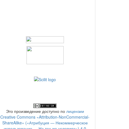
Это произведение доступно по
лицензии
Creative Commons «Attribution-NonCommercial-
ShareAlike» («Атрибуция — Некоммерческое
использование — На тех же условиях») 4.0