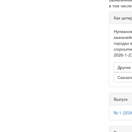
в том числе
Инфо
Как цити
о ста
Нугманов
казначей
городах 
строите
2026-1-2
Другие
Скачат
Выпуск
№ 1 (202