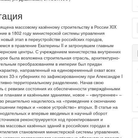
и
тация
О
вящена массовому казённому строительству в России XIX
м
ение в 1802 году министерской системы управления
 новый этап в переустройстве российских городов,
емся в правление Екатерины II и затронувшем главным
бернские центры. С учреждением министерства внутренних
торое была возложена строительная отрасль, архитектурно-
тельным преобразованиям в империи был придан
характер, направленный на единовременный охват всех
 всех 33-х губерниях по зафиксированному при Александре I
тивно-территориальному разделению. Начав свою
ть с ревизии состояния их обеспеченности утверждёнными
и планами и казёнными зданиями, новое – «внутреннее» –
во решительно нацелилось на «приведение к окончанию
ношении первых и «новое устройство» вторых. В статье на
онодательных и впервые вводимых в научный оборот
сточников реконструируется ход проектирования и
тва массовых казённых зданий в российских городах в
ятилетия становления министерской системы управления.
 чертежи воспроизводят неизвестные образцовые проекты,