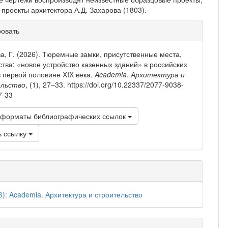
 проекты архитектора А.Д. Захарова (1803).
рмация
ровать
тье
а, Г. (2026). Тюремные замки, присутственные места,
ства: «новое устройство казенных зданий» в российских
в первой половине XIX века.
Academia. Архитектура и
льство
, (1), 27–33. https://doi.org/10.22337/2077-9038-
7-33
 форматы библиографических ссылок
ь ссылку
6): Academia. Архитектура и строительство