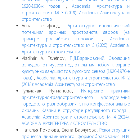
1920-1930-х годов
,
Academia. Архитектура и
строительство: № 3 (2018): Academia. Архитектура и
строительство
Анна Гельфонд,
Архитектурно-типологический
потенциал арочных пространств дворов (на
примере российских городов)
,
Academia.
Архитектура и строительство: № 3 (2025): Academia.
Архитектура и строительство
Vladimir A. Tsvetnov,
П.Д.Барановский. Эволюция
взглядов: от музеев под открытым небом к охране
культурных ландшафтов русского севера (1920-1970-е
годы)
,
Academia. Архитектура и строительство: № 2
(2018): Academia. Архитектура и строительство
Гульчачак Нугманова,
Имперские практики
архитектурно-градостроительного упорядочения
городского разнообразия: этно-конфессиональные
окраины Казани в структуре регулярного города
,
Academia. Архитектура и строительство: № 4 (2024):
ACADEMIA. АРХИТЕКТУРА И СТРОИТЕЛЬСТВО
Наталья Рочегова, Елена Барчугова,
Реконструкция
процесса динамического формообразования И.И.