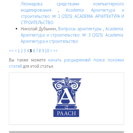
Леонидова средствами компьютерного
моделирования
,
Academia. Архитектура и
строительство: № 1 (2025): ACADEMIA. АРХИТЕКТУРА И
СТРОИТЕЛЬСТВО
Николай Дубынин,
Вопросы архитектуры
,
Academia.
Архитектура и строительство: № 3 (2025): Academia.
Архитектура и строительство
<<
<
1
2
3
4
5
6
7
8
9
10
>
>>
Вы также можете
начать расширеннвй поиск похожих
статей
для этой статьи.
raasn