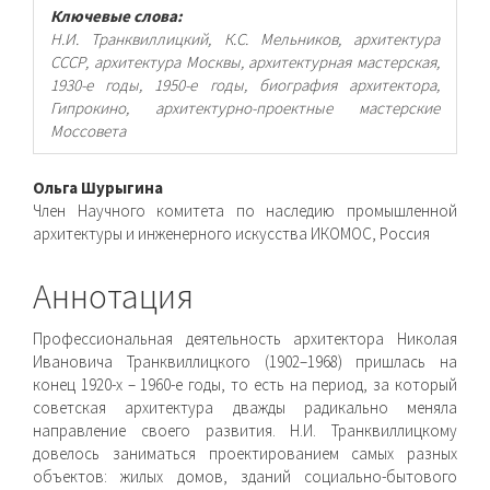
Ключевые слова:
Н.И. Транквиллицкий, К.С. Мельников, архитектура
СССР, архитектура Москвы, архитектурная мастерская,
1930-е годы, 1950-е годы, биография архитектора,
Гипрокино, архитектурно-проектные мастерские
Моссовета
Основное
Ольга Шурыгина
Член Научного комитета по наследию промышленной
содержимое
архитектуры и инженерного искусства ИКОМОС, Россия
статьи
Аннотация
Профессиональная деятельность архитектора Николая
Ивановича Транквиллицкого (1902–1968) пришлась на
конец 1920-х – 1960-е годы, то есть на период, за который
советская архитектура дважды радикально меняла
направление своего развития. Н.И. Транквиллицкому
довелось заниматься проектированием самых разных
объектов: жилых домов, зданий социально-бытового