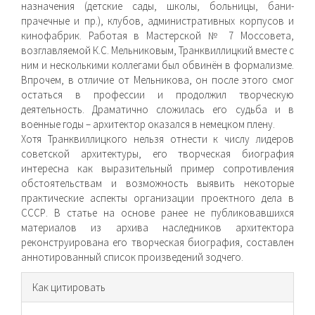
назначения (детские сады, школы, больницы, бани-
прачечные и пр.), клубов, административных корпусов и
кинофабрик. Работая в Мастерской № 7 Моссовета,
возглавляемой К.С. Мельниковым, Транквиллицкий вместе с
ним и несколькими коллегами был обвинён в формализме.
Впрочем, в отличие от Мельникова, он после этого смог
остаться в профессии и продолжил творческую
деятельность. Драматично сложилась его судьба и в
военные годы – архитектор оказался в немецком плену.
Хотя Транквиллицкого нельзя отнести к числу лидеров
советской архитектуры, его творческая биография
интересна как выразительный пример сопротивления
обстоятельствам и возможность выявить некоторые
практические аспекты организации проектного дела в
СССР. В статье на основе ранее не публиковавшихся
материалов из архива наследников архитектора
реконструирована его творческая биография, составлен
аннотированный список произведений зодчего.
Информация
Как цитировать
о статье