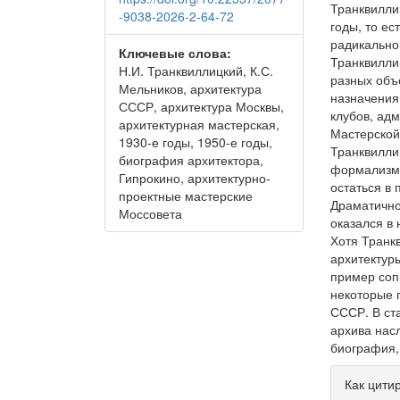
Транквилли
-9038-2026-2-64-72
годы, то ес
радикально
Ключевые слова:
Транквилли
Н.И. Транквиллицкий, К.С.
разных объ
Мельников, архитектура
назначения
СССР, архитектура Москвы,
клубов, ад
архитектурная мастерская,
Мастерской
1930-е годы, 1950-е годы,
Транквилли
биография архитектора,
формализме
Гипрокино, архитектурно-
остаться в
проектные мастерские
Драматично
Моссовета
оказался в
Хотя Транкв
архитектур
пример соп
некоторые 
СССР. В ст
архива нас
биография,
Инфо
Как цити