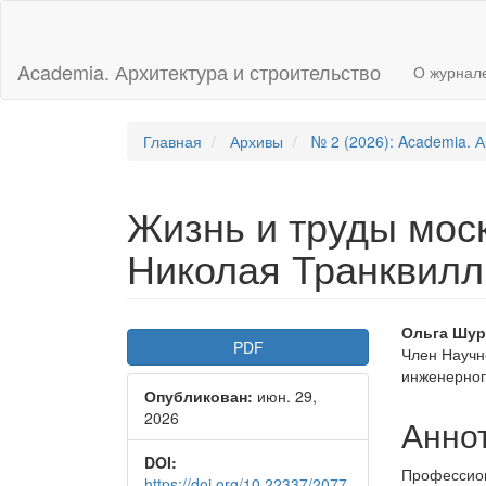
Главная
навигационная
панель
Academia. Архитектура и строительство
О журнал
Основное
содержимое
Боковая
панель
Главная
Архивы
№ 2 (2026): Academia. А
Жизнь и труды моск
Николая Транквилл
Боковая
Осно
Ольга Шу
PDF
Член Научн
панель
соде
инженерног
Опубликован:
июн. 29,
статьи
стать
2026
Анно
DOI:
Профессион
https://doi.org/10.22337/2077