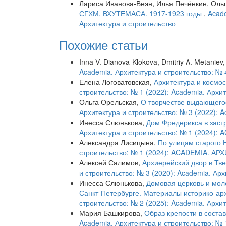
Лариса Иванова-Веэн, Илья Печёнкин, Оль
СГХМ, ВХУТЕМАСА. 1917-1923 годы
,
Acade
Архитектура и строительство
Похожие статьи
Inna V. Dianova-Klokova, Dmitriy A. Metaniev
Academia. Архитектура и строительство: № 
Елена Логоватовская,
Архитектура и космо
строительство: № 1 (2022): Academia. Архи
Ольга Орельская,
О творчестве выдающегос
Архитектура и строительство: № 3 (2022): 
Инесса Слюнькова,
Дом Фредерикса в заст
Архитектура и строительство: № 1 (202
Александра Лисицына,
По улицам старого 
строительство: № 1 (2024): ACADEMIA. 
Алексей Салимов,
Архиерейский двор в Тв
и строительство: № 3 (2020): Academia. Арх
Инесса Слюнькова,
Домовая церковь и мол
Санкт-Петербурге. Материалы историко-ар
строительство: № 2 (2025): Academia. Архи
Мария Башкирова,
Образ крепости в соста
Academia. Архитектура и строительство: