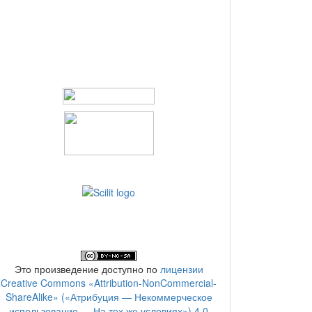
Это произведение доступно по
лицензии
Creative Commons «Attribution-NonCommercial-
ShareAlike» («Атрибуция — Некоммерческое
использование — На тех же условиях») 4.0