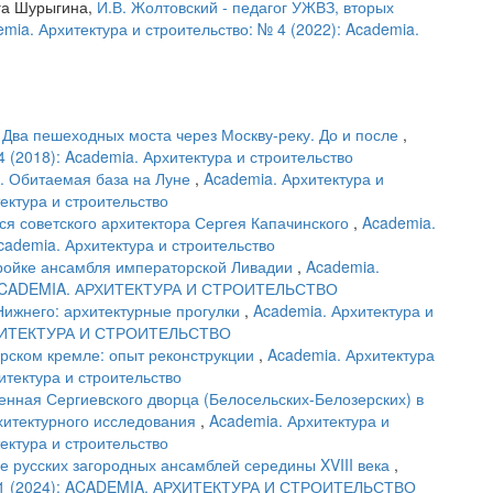
га Шурыгина,
И.В. Жолтовский - педагог УЖВЗ, вторых
mia. Архитектура и строительство: № 4 (2022): Academia.
,
Два пешеходных моста через Москву-реку. До и после
,
4 (2018): Academia. Архитектура и строительство
с. Обитаемая база на Луне
,
Academia. Архитектура и
тектура и строительство
я советского архитектора Сергея Капачинского
,
Academia.
Academia. Архитектура и строительство
ройке ансамбля императорской Ливадии
,
Academia.
4): ACADEMIA. АРХИТЕКТУРА И СТРОИТЕЛЬСТВО
Нижнего: архитектурные прогулки
,
Academia. Архитектура и
АРХИТЕКТУРА И СТРОИТЕЛЬСТВО
ерском кремле: опыт реконструкции
,
Academia. Архитектура
итектура и строительство
енная Сергиевского дворца (Белосельских-Белозерских) в
хитектурного исследования
,
Academia. Архитектура и
тектура и строительство
ве русских загородных ансамблей середины XVIII века
,
 № 1 (2024): ACADEMIA. АРХИТЕКТУРА И СТРОИТЕЛЬСТВО