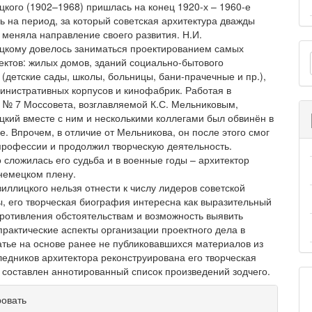
цкого (1902–1968) пришлась на конец 1920-х – 1960-е
ть на период, за который советская архитектура дважды
 меняла направление своего развития. Н.И.
О
цкому довелось заниматься проектированием самых
ектов: жилых домов, зданий социально-бытового
м
 (детские сады, школы, больницы, бани-прачечные и пр.),
министративных корпусов и кинофабрик. Работая в
 № 7 Моссовета, возглавляемой К.С. Мельниковым,
цкий вместе с ним и несколькими коллегами был обвинён в
. Впрочем, в отличие от Мельникова, он после этого смог
 профессии и продолжил творческую деятельность.
 сложилась его судьба и в военные годы – архитектор
 немецком плену.
иллицкого нельзя отнести к числу лидеров советской
ы, его творческая биография интересна как выразительный
ротивления обстоятельствам и возможность выявить
практические аспекты организации проектного дела в
атье на основе ранее не публиковавшихся материалов из
ледников архитектора реконструирована его творческая
 составлен аннотированный список произведений зодчего.
рмация
ровать