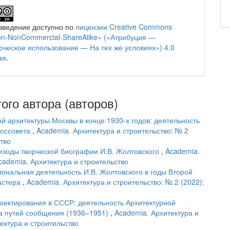
зведение доступно по
лицензии Creative Commons
tion-NonCommercial-ShareAlike» («Атрибуция —
ческое использование — На тех же условиях») 4.0
ая
.
ого автора (авторов)
й архитектуры Москвы в конце 1930-х годов: деятельность
Моссовета
,
Academia. Архитектура и строительство: № 2
ство
изоды творческой биографии И.В. Жолтовского
,
Academia.
Academia. Архитектура и строительство
ональная деятельность И.В. Жолтовского в годы Второй
астера
,
Academia. Архитектура и строительство: № 2 (2022):
роектирования в СССР: деятельность Архитектурной
а путей сообщения (1936–1951)
,
Academia. Архитектура и
тектура и строительство