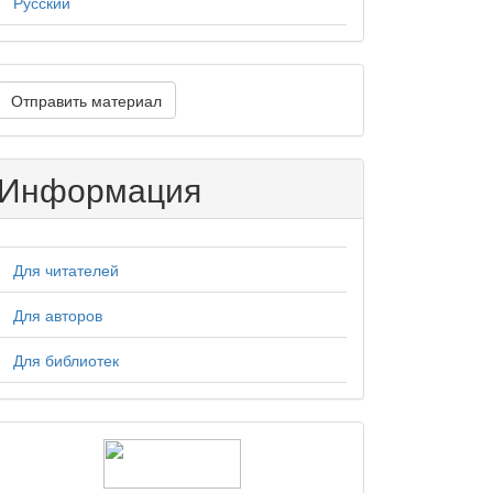
Русский
тправить
Отправить материал
атериал
Информация
Для читателей
Для авторов
Для библиотек
logos