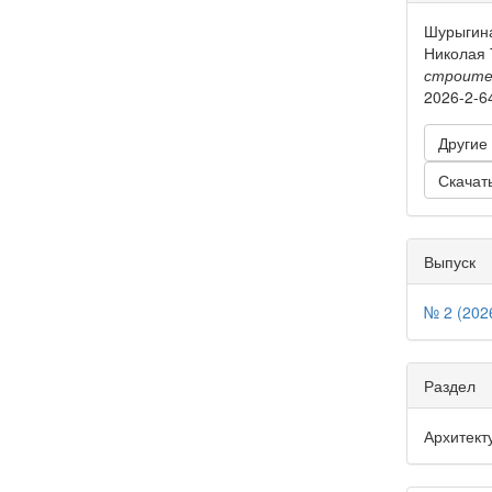
о ста
Шурыгина
Николая 
строите
2026-2-6
Другие
Скачат
Выпуск
№ 2 (202
Раздел
Архитект