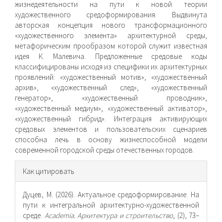
жизнедеятельности на пути к новой теории
художественного средоформирования. Выдвинута
авторская концепция нового трансформационного
«художественного элемента» архитектурной среды,
метафорическим прообразом которой служит известная
идея К. Малевича. Предложенные средовые коды
классифицированы исходя из специфики их архитектурных
проявлений: «художественный мотив», «художественный
архив», «художественный след», «художественный
генератор», «художественный проводник»,
«художественный медиум», «художественный активатор»,
«художественный гибрид». Интеграция активирующих
средовых элементов и пользовательских сценариев
способна лечь в основу жизнеспособной модели
современной городской среды отечественных городов.
Информация
Как цитировать
о статье
Дуцев, М. (2026). Актуальное средоформирование. На
пути к интегральной архитектурно-художественной
среде.
Academia. Архитектура и строительство
, (2), 73–