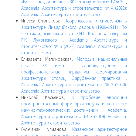
«Волжские дворики»: к 30-летнему юбилею РААСН
,
Academia. Архитектура и строительство: № 4 (2022):
Academia. Архитектура и строительство
Инесса Слюнькова,
Неоренессанс и символизм в
архитектуре Ливадийского дворца (1909–1911). По
чертежам, эскизам и статье Н.П. Краснова, очеркам
Г.К. Лукомского
,
Academia. Архитектура и
строительство: № 3 (2022): Academia. Архитектура и
строительство
Елизавета Малиновская,
Молодые национальные
школы ХХ века - социокультурные и
профессиональные парадигмы формирования
архитектуры столиц. Зарубежная практика
,
Academia. Архитектура и строительство: № 2 (2020):
Academia. Архитектура и строительство
Николай Касьянов,
К проблеме эволюции
пространственных форм архитектуры в контексте
научно-технологических достижений
,
Academia.
Архитектура и строительство: № 3 (2019): Academia.
Архитектура и строительство
Гульчачак Нугманова,
Казанское архитектурное
наследие в европейском дискурсе XIX века: