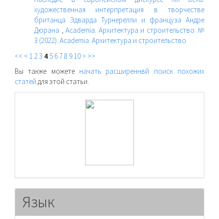
художественная интерпретация в творчестве
британца Эдварда Турнерелли и француза Андре
Дюрана
,
Academia. Архитектура и строительство: №
3 (2022): Academia. Архитектура и строительство
<<
<
1
2
3
4
5
6
7
8
9
10
>
>>
Вы также можете
начать расширеннвй поиск похожих
статей
для этой статьи.
raasn
Язык