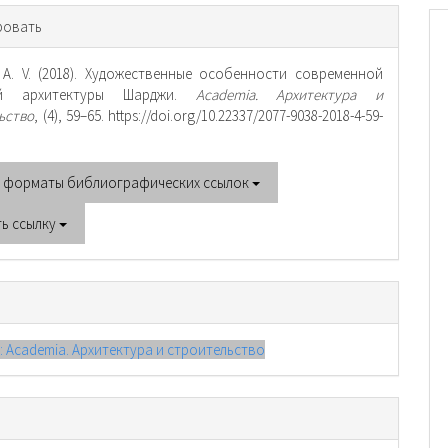
рмация
ровать
тье
, A. V. (2018). Художественные особенности современной
ой архитектуры Шарджи.
Academia. Архитектура и
ьство
, (4), 59–65. https://doi.org/10.22337/2077-9038-2018-4-59-
е форматы библиографических ссылок
ть ссылку
): Academia. Архитектура и строительство