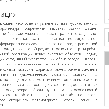
ржимое
и
тация
зложены некоторые актуальные аспекты художественного
 архитектуры современных высотных зданий Шарджи
О
ные Арабские Эмираты). Показаны различные социально-
е и по­литические факторы, оказывающие существенное
м
 формирование современной высотной градостроитель­ной
 столицы эмирата. Определены основные черты/приёмы
онной организации новых вы­сотных объектов Шарджи,
их сегодняшний художественный облик города. Выявлены
ые региональные/национальные особенности современной
миджевой застройки Шарджи, а также отражены основные
темы её художественного развития. Показано, что
я мотивация является мощным импульсом возникновения и
 грандиозных и дорогостоящих высотных градостроительных
 столице эмирата. Анализ художественных особенностей
х высотных объектов Шарджи произведён на основе
ного авторского фотоматериала, который ранее не
ся.