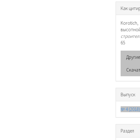
Инфо
Как цити
о ста
Korotich
высотн
строител
65
Други
Скача
Выпуск
№ 4 (2018
Раздел