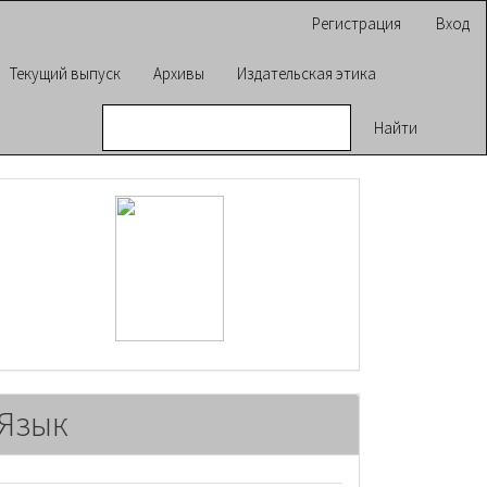
Регистрация
Вход
Текущий выпуск
Архивы
Издательская этика
Найти
raasn
Язык