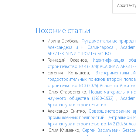
Архитект
Похожие статьи
Ирина Бембель,
Фундаментальные природны
Александера и Н. Салингароса
,
Academ
АРХИТЕКТУРА И СТРОИТЕЛЬСТВО
Геннадий Океанов,
Идентификация об
строительство: № 4 (2024): ACADEMIA. АРХИ
Евгения Конышева,
Экспериментальн
градостроительных поисков второй полови
строительство: № 3 (2025): Academia. Архите
Юлия Старостенко,
Новые материалы к ис
научного общества (1930–1932)
,
Academ
Архитектура и строительство
Александр Снитко,
Совершенствование ар
промышленных предприятий Центральной Р
Архитектура и строительство: № 2 (2025): Ac
Юлия Клименко,
Сергей Васильевич Безсон