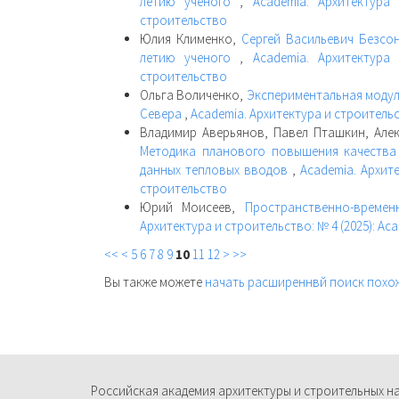
летию ученого
,
Academia. Архитектура
строительство
Юлия Клименко,
Сергей Васильевич Безсон
летию ученого
,
Academia. Архитектура
строительство
Ольга Воличенко,
Экспериментальная модул
Севера
,
Academia. Архитектура и строительс
Владимир Аверьянов, Павел Пташкин, Алек
Методика планового повышения качества
данных тепловых вводов
,
Academia. Архите
строительство
Юрий Моисеев,
Пространственно-време
Архитектура и строительство: № 4 (2025): Ac
<<
<
5
6
7
8
9
10
11
12
>
>>
Вы также можете
начать расширеннвй поиск похо
Российская академия архитектуры и строительных н