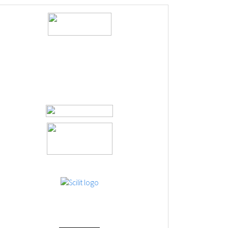
logos