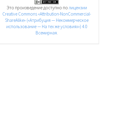
Это произведение доступно по
лицензии
Creative Commons «Attribution-NonCommercial-
ShareAlike» («Атрибуция — Некоммерческое
использование — На тех же условиях») 4.0
Всемирная
.