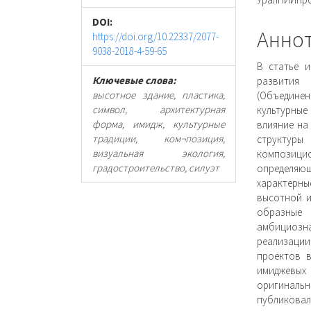
панель
соде
DOI:
статьи
стать
Анно
https://doi.org/10.22337/2077-
9038-2018-4-59-65
В статье и
Ключевые слова:
развития
высотное здание, пластика,
(Объединен
символ, архитектурная
культурны
форма, имидж, культурные
влияние на
традиции, ком¬позиция,
структуры
визуальная экология,
композици
градостроительство, силуэт
определяющ
характерн
высотной и
образные 
амбициозна
реализации
проектов в
имиджевы
оригиналь
публиковал