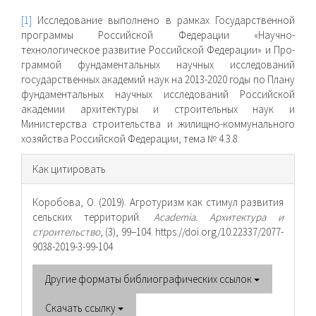
[1]
Исследование выполнено в рамках Государственной
программы Российской Федерации «Научно-
технологическое развитие Российской Федерации» и Про­
граммой фундаментальных научных исследований
государственных академий наук на 2013-2020 годы по Плану
фундаментальных научных исследований Российской
академии архитектуры и строительных наук и
Министерства строительства и жи­лищно-коммунального
хозяйства Российской Федерации, тема № 4.3.8.
Информация
Как цитировать
о статье
Коробова, О. (2019). Агротуризм как стимул развития
сельских территорий.
Academia. Архитектура и
строительство
, (3), 99–104. https://doi.org/10.22337/2077-
9038-2019-3-99-104
Другие форматы библиографических ссылок
Скачать ссылку