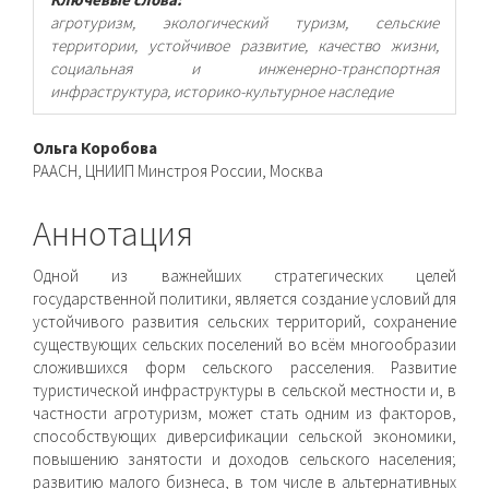
агротуризм, экологический туризм, сельские
территории, устойчивое развитие, качество жизни,
социальная и инженерно-транспортная
инфраструктура, историко-культурное наследие
Основное
Ольга Коробова
РААСН, ЦНИИП Минстроя России, Москва
содержимое
статьи
Аннотация
Одной из важнейших стратегических целей
государственной политики, является создание условий для
устойчивого развития сельских территорий, сохранение
существующих сельских по­селений во всём многообразии
сложившихся форм сельского расселения. Развитие
туристической инфраструктуры в сельской местности и, в
частности агротуризм, может стать одним из фак­торов,
способствующих диверсификации сельской экономики,
повышению занятости и доходов сельского населения;
развитию малого бизнеса, в том числе в альтернативных