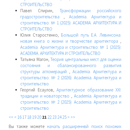
СТРОИТЕЛЬСТВО
Павел Спирин,
Трансформации российского
градостроительства
,
Academia. Архитектура и
строительство: № 1 (2025): ACADEMIA. АРХИТЕКТУРА И
СТРОИТЕЛЬСТВО
Юлия Старостенко,
Большой путь Е.А. Левинсона:
новая книга о жизни и творчестве архитектора
,
Academia. Архитектура и строительство: № 1 (2025):
ACADEMIA. АРХИТЕКТУРА И СТРОИТЕЛЬСТВО
Татьяна Магон,
Теория центральных мест для оценки
состояния и сбалансированного развития
структуры агломераций
,
Academia. Архитектура и
строительство: № 2 (2026): Academia. Архитектура и
строительство
Георгий Есаулов,
Архитектурное образование XXI:
традиции и новаторство
,
Academia. Архитектура и
строительство: № 2 (2025): Academia. Архитектура и
строительство
<<
<
16
17
18
19
20
21
22
23
24
25
>
>>
Вы также можете
начать расширеннвй поиск похожих