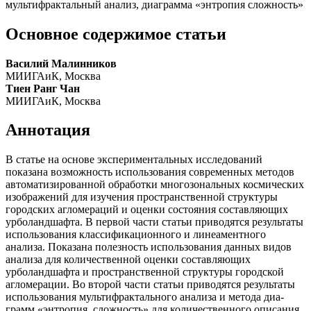
мультифрактальный анализ, диаграмма «энтропия сложность»
Основное содержимое статьи
Василий Малинников
МИИГАиК, Москва
Тиен Ранг Чан
МИИГАиК, Москва
Аннотация
В статье на основе экспериментальных исследований
показана возможность использования современных методов
автоматизированной обработки многозональных космиче­ских
изображений для изучения пространственной структуры
городских агломераций и оценки состояния составляющих
урболандшафта. В первой части статьи приводятся резуль­таты
использования классификационного и линеаментного
анализа. Показана полезность использования данных видов
анализа для количественной оценки составляющих
урболандшафта и пространственной структуры городской
агломерации. Во второй части статьи приводятся результаты
использования мультифрактального анализа и метода диа­
грамм «энтропия сложность» для количественного описа­ния