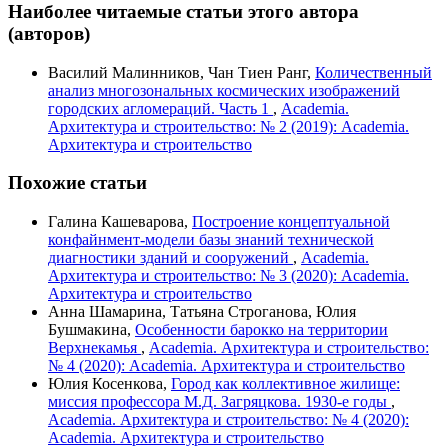
Наиболее читаемые статьи этого автора
(авторов)
Василий Малинников, Чан Тиен Ранг,
Количественный
анализ многозональных космических изображений
городских агломераций. Часть 1
,
Academia.
Архитектура и строительство: № 2 (2019): Academia.
Архитектура и строительство
Похожие статьи
Галина Кашеварова,
Построение концептуальной
конфайнмент-модели базы знаний технической
диагностики зданий и сооружений
,
Academia.
Архитектура и строительство: № 3 (2020): Academia.
Архитектура и строительство
Анна Шамарина, Татьяна Строганова, Юлия
Бушмакина,
Особенности барокко на территории
Верхнекамья
,
Academia. Архитектура и строительство:
№ 4 (2020): Academia. Архитектура и строительство
Юлия Косенкова,
Город как коллективное жилище:
миссия профессора М.Д. Загряцкова. 1930-е годы
,
Academia. Архитектура и строительство: № 4 (2020):
Academia. Архитектура и строительство