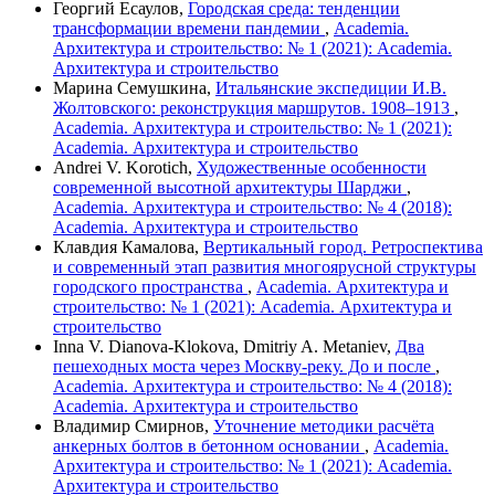
Георгий Есаулов,
Городская среда: тенденции
трансформации времени пандемии
,
Academia.
Архитектура и строительство: № 1 (2021): Academia.
Архитектура и строительство
Марина Семушкина,
Итальянские экспедиции И.В.
Жолтовского: реконструкция маршрутов. 1908–1913
,
Academia. Архитектура и строительство: № 1 (2021):
Academia. Архитектура и строительство
Andrei V. Korotich,
Художественные особенности
современной высотной архитектуры Шарджи
,
Academia. Архитектура и строительство: № 4 (2018):
Academia. Архитектура и строительство
Клавдия Камалова,
Вертикальный город. Ретроспектива
и современный этап развития многоярусной структуры
городского пространства
,
Academia. Архитектура и
строительство: № 1 (2021): Academia. Архитектура и
строительство
Inna V. Dianova-Klokova, Dmitriy A. Metaniev,
Два
пешеходных моста через Москву-реку. До и после
,
Academia. Архитектура и строительство: № 4 (2018):
Academia. Архитектура и строительство
Владимир Смирнов,
Уточнение методики расчёта
анкерных болтов в бетонном основании
,
Academia.
Архитектура и строительство: № 1 (2021): Academia.
Архитектура и строительство