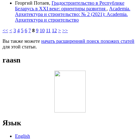
Георгий Потаев,
Градостроительство в Республике
Беларусь в XXI веке: ориентиры развития
,
Academia.
Архитектура и строительство: № 2 (2021): Academia.
Архитектура и строительство
<<
<
3
4
5
6
7
8
9
10
11
12
>
>>
Вы также можете
начать расширеннвй поиск похожих статей
для этой статьи.
raasn
Язык
English