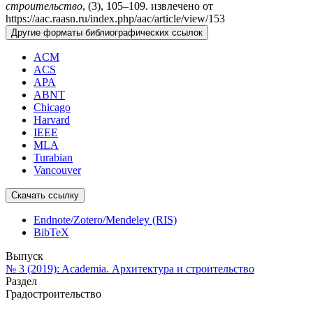
строительство
, (3), 105–109. извлечено от
https://aac.raasn.ru/index.php/aac/article/view/153
Другие форматы библиографических ссылок
ACM
ACS
APA
ABNT
Chicago
Harvard
IEEE
MLA
Turabian
Vancouver
Скачать ссылку
Endnote/Zotero/Mendeley (RIS)
BibTeX
Выпуск
№ 3 (2019): Academia. Архитектура и строительство
Раздел
Градостроительство