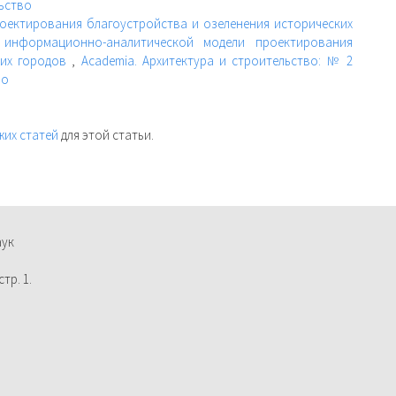
льство
оектирования благоустройства и озеленения исторических
 информационно-аналитической модели проектирования
ких городов
,
Academia. Архитектура и строительство: № 2
во
жих статей
для этой статьи.
аук
тр. 1.