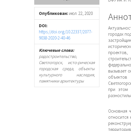
панель
соде
статьи
стать
Опубликован:
июл. 22, 2020
Анно
DOI:
Актуальност
https://doi.org/10.22337/2077-
городах по
9038-2020-2-40-46
застройщик
историческ
Ключевые слова:
проектов,
радостроительство,
строительс
Светлогорск, исто-рическая
федеральн
городская среда, объекты
вызывает о
культурного наследия,
объектов 
памятники архитектуры
Светлогорск
при этом 
разностиль
Основная ч
относится 
реконструи
территория