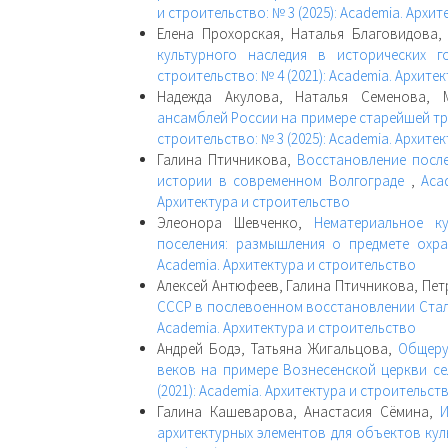
и строительство: № 3 (2025): Academia. Архи
Елена Прохорская, Наталья Благовидова
культурного наследия в исторических 
строительство: № 4 (2021): Academia. Архите
Надежда Акулова, Наталья Семенова,
ансамблей России на примере старейшей т
строительство: № 3 (2025): Academia. Архите
Галина Птичникова,
Восстановление посл
истории в современном Волгограде
,
Aca
Архитектура и строительство
Элеонора Шевченко,
Нематериальное к
поселения: размышления о предмете ох
Academia. Архитектура и строительство
Алексей Антюфеев, Галина Птичникова, Пет
СССР в послевоенном восстановлении Ста
Academia. Архитектура и строительство
Андрей Бодэ, Татьяна Жигальцова,
Общерус
веков на примере Вознесенской церкви с
(2021): Academia. Архитектура и строительст
Галина Кашеварова, Анастасия Сёмина,
И
архитектурных элементов для объектов ку