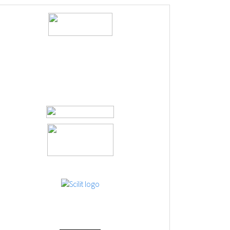
logos