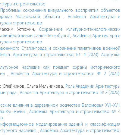
тектура и строительство
,
Проблемы сохранения визуального восприятия объектов
городах Московской области
,
Academia. Архитектура и
ктура и строительство
 Максим Устюжин,
Сохранение культурно-технологических
рамвайной линии Санкт-Петербурга
,
Academia. Архитектура и
ктура и строительство
евоенного Сталинграда и сохранение памятников военной
demia. Архитектура и строительство: № 4 (2023): Academia.
ультурное наследие как предмет охраны исторического
раны
,
Academia. Архитектура и строительство: № 2 (2021):
р Олейников, Ольга Мельникова,
Роль Академии Архитектуры
линграда
,
Academia. Архитектура и строительство: № 3 (2025):
ские влияния в деревянном зодчестве Беломорья XVII–XVIII
ела Кушереки
,
Academia. Архитектура и строительство: № 4
во
нформационное моделирование зданий и классификация
льтурного наследия
,
Academia. Архитектура и строительство: