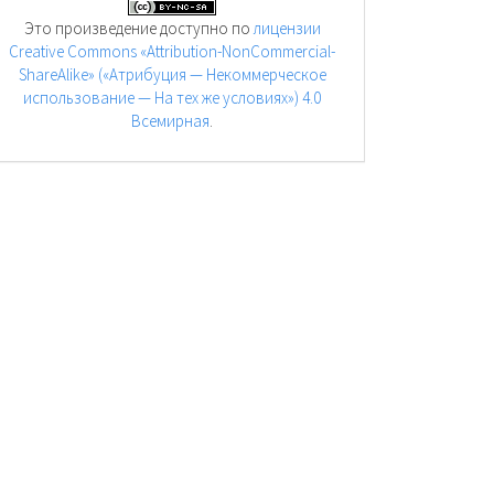
Это произведение доступно по
лицензии
Creative Commons «Attribution-NonCommercial-
ShareAlike» («Атрибуция — Некоммерческое
использование — На тех же условиях») 4.0
Всемирная
.