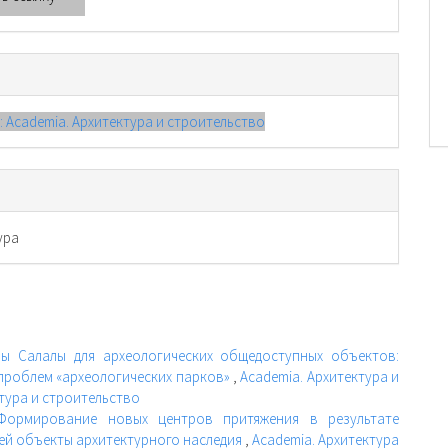
): Academia. Архитектура и строительство
ура
ы Салалы для археологических общедоступных объектов:
 проблем «археологических парков»
,
Academia. Архитектура и
ктура и строительство
Формирование новых центров притяжения в результате
ей объекты архитектурного наследия
,
Academia. Архитектура