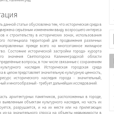
ржимое
и
тация
ь данной статьи обусловлена тем, что истори­ческая среда в
двержена серьёзным изменениям ввиду возросшего интереса
О
ов к строительству в исторических зонах, использования
ого потен­циала территорий для продвижения различных
м
 направленных прежде всего на многоэтажное жилищное
тво. Состояние исторической застройки города- курорта
ого значения Светлогорска Калининград­ской области
пределённые вопросы, в том числе связанные с сохранением
культурного наследия. Историческая городская среда
а в целом пред­ставляет значительную культурную ценность,
ресурс исторического наследия города - значительный,
­ный и многообразный - требует дальнейших исследований.
асть архитектурных памятников, расположен­ных в городе,
к выявленным объектам культурного наследия, но часть их
руется, разрушается, и на их месте или на прилегающих
х из-за значитель­ного спроса на объекты недвижимости в