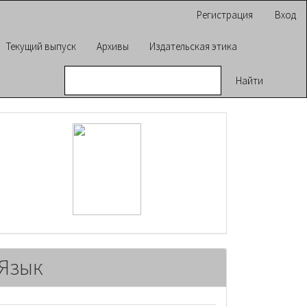
Регистрация
Вход
Текущий выпуск
Архивы
Издательская этика
Найти
raasn
Язык