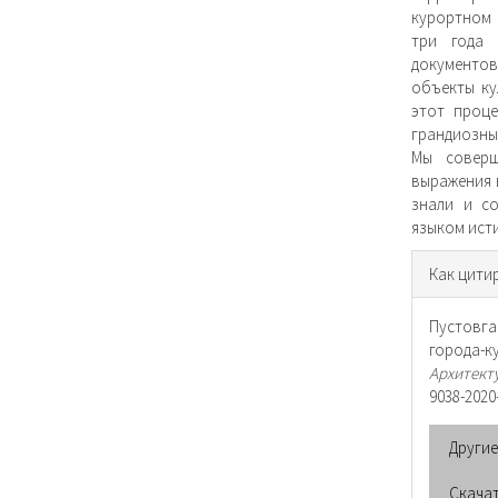
курортном 
три года 
документов
объекты ку
этот проце
грандиозны
Мы соверш
выражения 
знали и со
языком исти
Инфо
Как цити
о ста
Пустовга
города-к
Архитект
9038-2020
Други
Скача