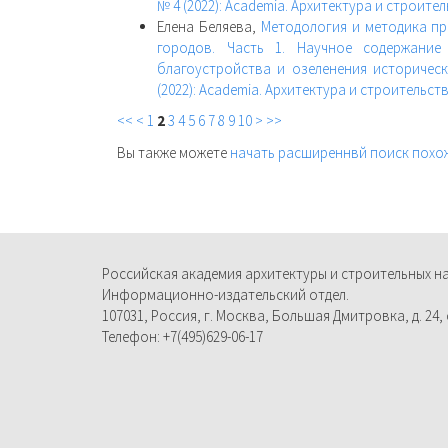
№ 4 (2022): Academia. Архитектура и строите
Елена Беляева,
Методология и методика пр
городов. Часть 1. Научное содержание
благоустройства и озеленения историчес
(2022): Academia. Архитектура и строительст
<<
<
1
2
3
4
5
6
7
8
9
10
>
>>
Вы также можете
начать расширеннвй поиск похо
Российская академия архитектуры и строительных н
Информационно-издательский отдел.
107031, Россия, г. Москва, Большая Дмитровка, д. 24, с
Телефон: +7(495)629-06-17