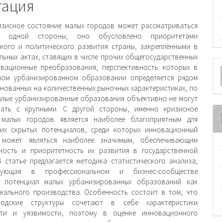
тация
изисное состояние малых городов может рассматриваться
С одной стороны, оно обусловлено приоритетами
кого и политического развития страны, закреплёнными в
льных актах, ставящих в числе прочих общегосударственных
О
овационные преобразования, перспективность которых в
ном ур­банизированном образовании определяется рядом
м
снованных на количественных рыночных характеристиках, по
лые урбанизированные образования объек­тивно не могут
вать с крупными. С другой стороны, именно кризисное
 малых городов является наибо­лее благоприятным для
 их скрытых потенциалов, среди которых инновационный
 может являться наиболее значимым, обеспечивающим
ность и приоритетность их развития в государственной
В статье предлагается методика статистического анализа,
ирующая в профессиональном и бизнес-сообществе
й потенциал малых урбанизированных образований как
кального производства. Особенность состоит в том, что
одские структуры сочетают в себе харак­теристики
сти и уязвимости, поэтому в оценке инно­вационного