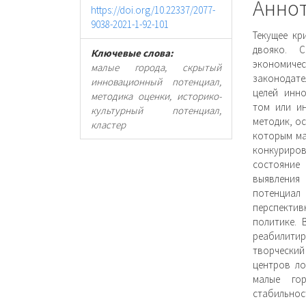
Анно
https://doi.org/10.22337/2077-
9038-2021-1-92-101
Текущее кр
двояко. 
Ключевые слова:
экономичес
малые города, скрытый
законодате
инновационный потенциал,
целей инн
методика оценки, историко-
том или и
культурный потенциал,
методик, о
кластер
которым ма
конкуриро
состояние
выявления
потенциал
перспектив
политике. 
реабилит
творчески
центров ло
малые гор
стабильно