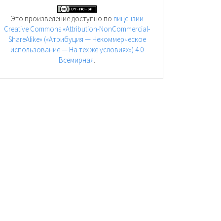
Это произведение доступно по
лицензии
Creative Commons «Attribution-NonCommercial-
ShareAlike» («Атрибуция — Некоммерческое
использование — На тех же условиях») 4.0
Всемирная
.