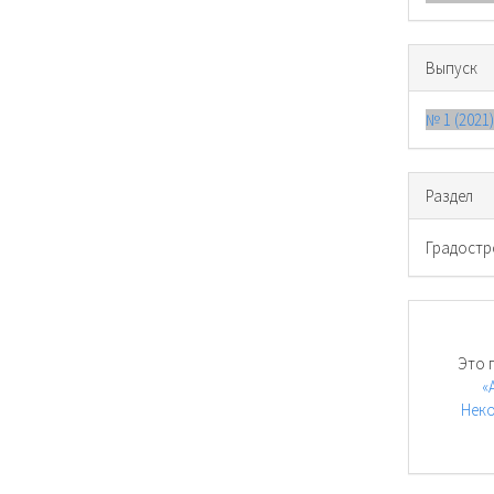
Выпуск
№ 1 (2021
Раздел
Градостр
Это 
«
Неко