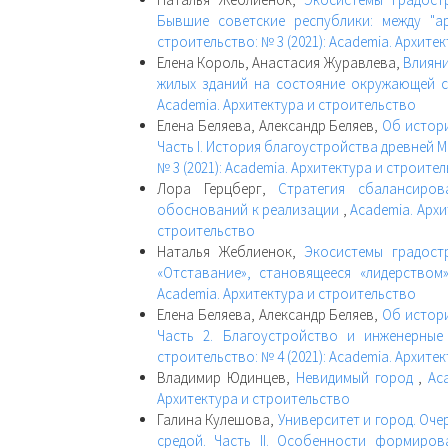
Бывшие советские республики: между "а
строительство: № 3 (2021): Academia. Архите
Елена Король, Анастасия Журавлева,
Влияни
жилых зданий на состояние окружающей 
Academia. Архитектура и строительство
Елена Беляева, Александр Беляев,
Об истори
Часть I. История благоустройства древней М
№ 3 (2021): Academia. Архитектура и строите
Лора Герцберг,
Стратегия сбалансиров
обоснований к реализации
,
Academia. Архи
строительство
Наталья Жеблиенок,
Экосистемы градостр
«Отставание», становящееся «лидерством
Academia. Архитектура и строительство
Елена Беляева, Александр Беляев,
Об истори
Часть 2. Благоустройство и инженерные
строительство: № 4 (2021): Academia. Архите
Владимир Юдинцев,
Невидимый город
,
Ac
Архитектура и строительство
Галина Кулешова,
Университет и город. Оч
средой. Часть II. Особенности формиров