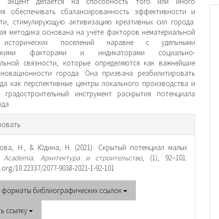
а акцент делается на способность того или иного
ия обеспечивать сбалансированность эффективности и
ти, стимулирующую активизацию креативных сил города.
ая методика основана на учёте факторов нематериальной
 исторических поселений наравне с удельными
ескими факторами и индикаторами социально-
льной связности, кото­рые определяются как важнейшие
нновационности города. Она призвана реабилитировать
да как перспективные центры локального производства и
ть градостроительный инструмент раскрытия потенциала
ода.
рмация
ровать
тье
ова, Н., & Юдина, Н. (2021). Скрытый потенциал малых
.
Academia. Архитектура и строительство
, (1), 92–101.
i.org/10.22337/2077-9038-2021-1-92-101
е форматы библиографических ссылок
ть ссылку