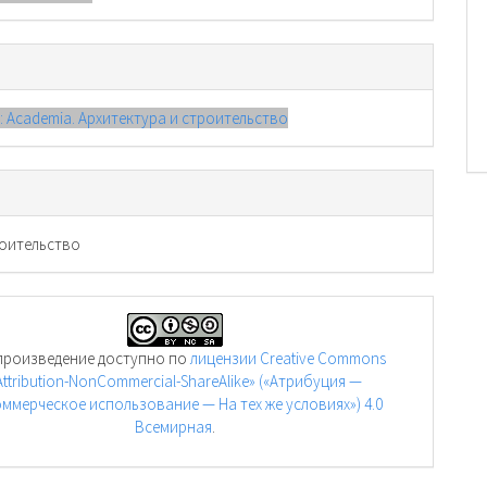
): Academia. Архитектура и строительство
оительство
произведение доступно по
лицензии Creative Commons
Attribution-NonCommercial-ShareAlike» («Атрибуция —
ммерческое использование — На тех же условиях») 4.0
Всемирная
.