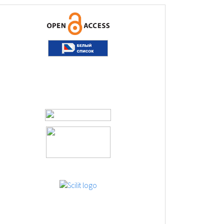
logos