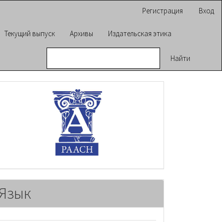
Регистрация
Вход
Текущий выпуск
Архивы
Издательская этика
Найти
raasn
Язык