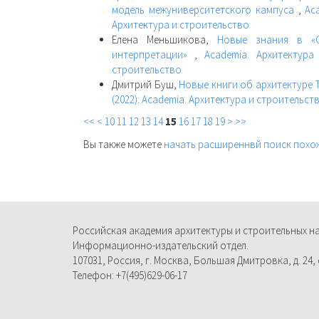
модель межуниверситетского кампуса
,
Ac
Архитектура и строительство
Елена Меньшикова,
Новые знания в «О
интерпретации»
,
Academia. Архитектура
строительство
Дмитрий Буш,
Новые книги об архитектуре 
(2022): Academia. Архитектура и строительст
<<
<
10
11
12
13
14
15
16
17
18
19
>
>>
Вы также можете
начать расширеннвй поиск похо
Российская академия архитектуры и строительных н
Информационно-издательский отдел.
107031, Россия, г. Москва, Большая Дмитровка, д. 24, с
Телефон: +7(495)629-06-17