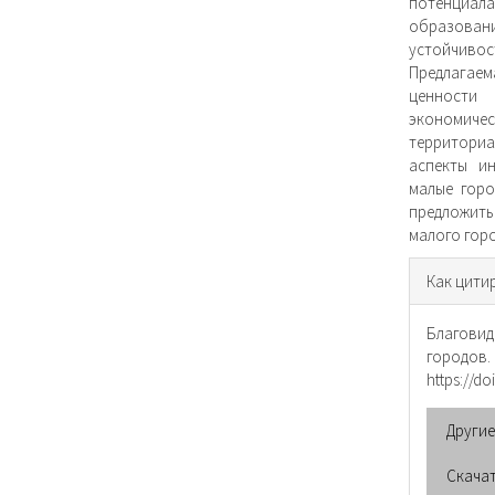
потенциал
образован
устойчивос
Предлагаем
ценности
экономич
территориа
аспекты и
малые горо
предло­жи
малого гор
Инфо
Как цити
о ста
Благовид
городов
https://do
Други
Скача