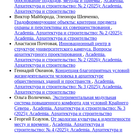
обоснование подходов, методы и приёмы
,
Academia.
Архитектура и строительство: № 2 (2025): Academia.
Архитектура и строительство
Виктор Майборода, Элеонора Шевченко,
Градоформирующие объекты: критерии предмета
охраны и перспективы их совершенствования
,
Academia. Архитектура и строительство: № 2 (2025):
Academia. Архитектура и строительство
Анастасия Почтовая,
Инновационный центр в
структуре университетского кампуса. Вопросы
архитектурного проектирования
,
Academia.
Архитектура и строительство: № 2 (2026): Academia.
Архитектура и строительство
Геннадий Океанов,
Концепция благоприятных условий
жизнедеятельности человека в архитектуре
общественных зданий и пространств
,
Academia.
Архитектура и строительство: № 3 (2025): Academia.
Архитектура и строительство
Ольга Воличенко,
Экспериментальная модульная
система повышенного комфорта для условий Крайнего
Севера
,
Academia. Архитектура и строительство: № 3
(2025): Academia. Архитектура и строительство
Георгий Есаулов,
От экологии культуры к идентичности
месту и времени
,
Academia. Архитектура и
строительство: № 4 (2025): Academia. Архитектура и