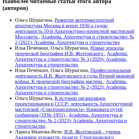
Наиболее читаемые статьи этого автора
(авторов)
Ольга Шурыгина,
Развитие автотранспортной
архитектуры Москвы в конце 1930-х годов:
деятельность 10-й Архитектурно-проектной мастерской
Моссовета
,
Academia. Архитектура и строительство: №
2 (2021): Academia. Архитектура и строительство
Илья Печёнкин, Ольга Шурыгина,
Новые эпизоды
творческой биографии И.В. Жолтовского
,
Academia.
Архитектура и строительство: № 3 (2020): Academia.
Архитектура и строительство
Илья Печёнкин, Ольга Шурыгина,
Профессиональная
деятельность И.В. Жолтовского в годы Второй мировой
войны. К творческой биографии мастера
,
Academia.
Архитектура и строительство: № 2 (2022): Academia.
Архитектура и строительство
Ольга Шурыгина,
К истории организации
проектирования в СССР: деятельность Архитектурной
мастерской «Союзтранспроекта» Наркомата путей
сообщения (1936–1951)
,
Academia. Архитектура и
строительство: № 2 (2023): Academia. Архитектура и
строительство
Лариса Иванова-Веэн,
И.В. Жолтовский - ученик
Академии художеств, педагог Строгановского