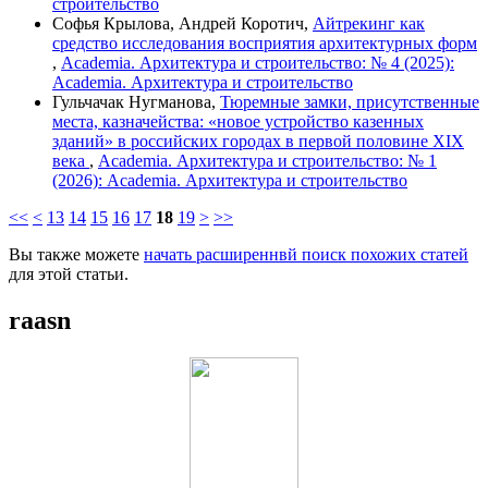
строительство
Софья Крылова, Андрей Коротич,
Айтрекинг как
средство исследования восприятия архитектурных форм
,
Academia. Архитектура и строительство: № 4 (2025):
Academia. Архитектура и строительство
Гульчачак Нугманова,
Тюремные замки, присутственные
места, казначейства: «новое устройство казенных
зданий» в российских городах в первой половине XIX
века
,
Academia. Архитектура и строительство: № 1
(2026): Academia. Архитектура и строительство
<<
<
13
14
15
16
17
18
19
>
>>
Вы также можете
начать расширеннвй поиск похожих статей
для этой статьи.
raasn