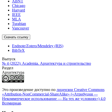
ABNT
Chicago
Harvard
IEEE
MLA
Turabian
Vancouver
Скачать ссылку
Endnote/Zotero/Mendeley (RIS)
BibTeX
Выпуск
№ 4 (2022): Academia. Архитектура и строительство
Раздел
Архитектура
Это произведение доступно по
лицензии Creative Commons
«Attribution-NonCommercial-ShareAlike» («Атрибуция —
Некоммерческое использование — На тех же условиях») 4.0
Всемирная
.