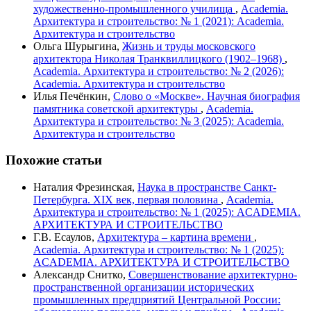
художественно-промышленного училища
,
Academia.
Архитектура и строительство: № 1 (2021): Academia.
Архитектура и строительство
Ольга Шурыгина,
Жизнь и труды московского
архитектора Николая Транквиллицкого (1902–1968)
,
Academia. Архитектура и строительство: № 2 (2026):
Academia. Архитектура и строительство
Илья Печёнкин,
Слово о «Москве». Научная биография
памятника советской архитектуры
,
Academia.
Архитектура и строительство: № 3 (2025): Academia.
Архитектура и строительство
Похожие статьи
Наталия Фрезинская,
Наука в пространстве Санкт-
Петербурга. XIX век, первая половина
,
Academia.
Архитектура и строительство: № 1 (2025): ACADEMIA.
АРХИТЕКТУРА И СТРОИТЕЛЬСТВО
Г.В. Есаулов,
Архитектура – картина времени
,
Academia. Архитектура и строительство: № 1 (2025):
ACADEMIA. АРХИТЕКТУРА И СТРОИТЕЛЬСТВО
Александр Снитко,
Совершенствование архитектурно-
пространственной организации исторических
промышленных предприятий Центральной России: