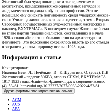
Жолтовский был чужд новаторским экспериментам в
архитектуре, придерживался консервативных взглядов и
академического подхода к обучению профессии. Это не
помешало ему снискать популярность среди учащихся москов­
ского Училища живописи, ваяния и зодчества, затем - Вторых
Свободных государственных художественных мастерских и,
наконец, ВХУТЕМАСа. В последнем случае Жолтовский стал
во главе партии традиционалистов, составлявших в начале
1920-х годов абсолютное большинство на архитектурном
факультете. Это положение сохранялось вплоть до его отъезда
в заграничную командировку осенью 1923 года.
Информация о статье
Как цитировать
Иванова-Веэн, Л., Печёнкин, И., & Шурыгина, О. (2022). И.В.
Жолтовский - педагог УЖВЗ, вторых СГХМ, ВХУТЕМАСА.
1917-1923 годы.
Academia. Архитектура и строительство
,
(4), 53–61. https://doi.org/10.22337/2077-9038-2022-4-53-61
Другие форматы библиографических ссылок
ACM
ACS
APA