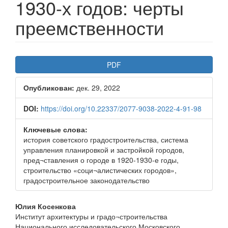
1930-х годов: черты
преемственности
Боковая
PDF
панель
Опубликован:
дек. 29, 2022
статьи
DOI:
https://doi.org/10.22337/2077-9038-2022-4-91-98
Ключевые слова:
история советского градостроительства, система
управления планировкой и застройкой городов,
пред¬ставления о городе в 1920-1930-е годы,
строительство «соци¬алистических городов»,
градостроительное законодательство
Основное
Юлия Косенкова
Институт архитектуры и градо¬строительства
содержимое
Национального исследовательского Московского