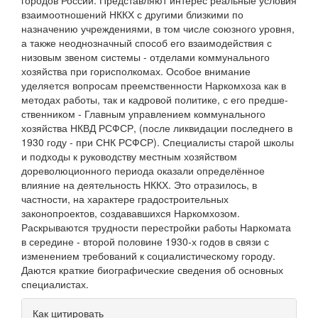
городов России. Представляют интерес реальные условия
взаимоотношений НККХ с другими близкими по
назначению учреждениями, в том числе союзного уровня,
а также неоднозначный способ его взаимодействия с
низовым звеном системы - отделами коммунального
хозяйства при горисполкомах. Особое вни­мание
уделяется вопросам преемственности Наркомхоза как в
методах работы, так и кадровой политике, с его предше­
ственником - Главным управлением коммунального
хозяйства НКВД РСФСР, (после ликвидации последнего в
1930 году - при СНК РСФСР). Специалисты старой школы
и подходы к руко­водству местным хозяйством
дореволюционного периода оказали определённое
влияние на деятельность НККХ. Это отразилось, в
частности, на характере градостроительных
законопроектов, создававшихся Наркомхозом.
Раскрываются трудности перестройки работы Наркомата
в середине - вто­рой половине 1930-х годов в связи с
изменением требований к социалистическому городу.
Даются краткие биографические сведения об основных
специалистах.
Информация
Как цитировать