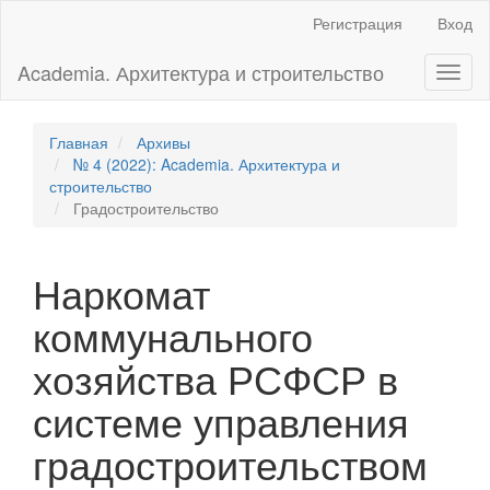
Главная
Регистрация
Вход
навигационная
панель
Academia. Архитектура и строительство
Toggl
Основное
naviga
содержимое
Боковая
панель
Главная
Архивы
№ 4 (2022): Academia. Архитектура и
строительство
Градостроительство
Наркомат
коммунального
хозяйства РСФСР в
системе управления
градостроительством