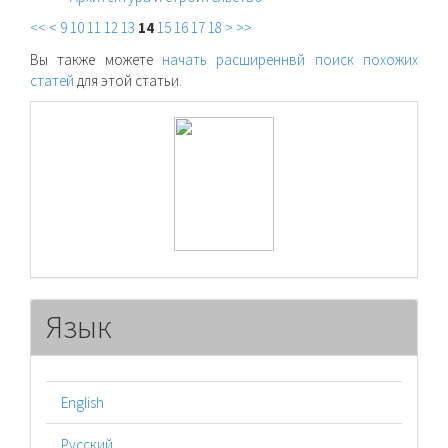
<<
<
9
10
11
12
13
14
15
16
17
18
>
>>
Вы также можете
начать расширеннвй поиск похожих
статей
для этой статьи.
raasn
Язык
English
Русский