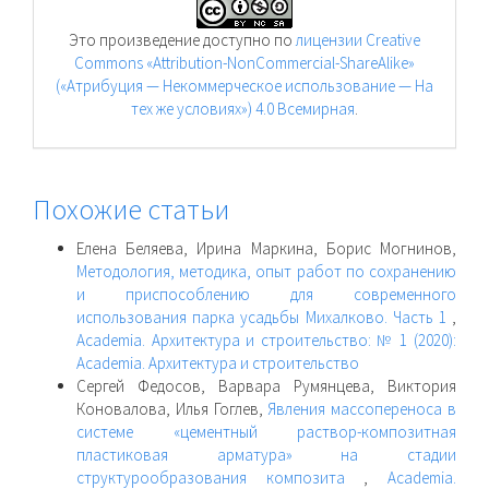
Это произведение доступно по
лицензии Creative
Commons «Attribution-NonCommercial-ShareAlike»
(«Атрибуция — Некоммерческое использование — На
тех же условиях») 4.0 Всемирная
.
Похожие статьи
Елена Беляева, Ирина Маркина, Борис Могнинов,
Методология, методика, опыт работ по сохранению
и приспособлению для современного
использования парка усадьбы Михалково. Часть 1
,
Academia. Архитектура и строительство: № 1 (2020):
Academia. Архитектура и строительство
Сергей Федосов, Варвара Румянцева, Виктория
Коновалова, Илья Гоглев,
Явления массопереноса в
системе «цементный раствор-композитная
пластиковая арматура» на стадии
структурообразования композита
,
Academia.