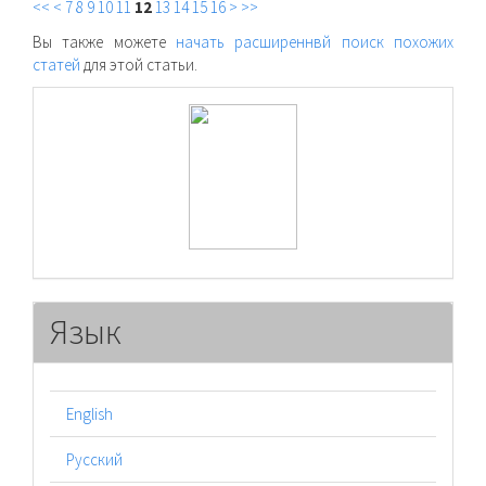
<<
<
7
8
9
10
11
12
13
14
15
16
>
>>
Вы также можете
начать расширеннвй поиск похожих
статей
для этой статьи.
raasn
Язык
English
Русский