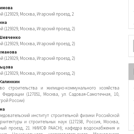
вное
имова
 (129329, Москва, Игарский проезд, 2
ржимое
ина
и
 (129329, Москва, Игарский проезд, 2)
О
 Шевченко
 (129329, Москва, Игарский проезд, 2)
м
уманова
 (129329, Москва, Игарский проезд, 2)
льцова
 (129329, Москва, Игарский проезд, 2)
Калинкин
тво строительства и жилищно-коммунального хозяйства
 Федерации (127051, Москва, ул. Садовая-Самотечная, 10,
строй России)
ина
ледовательский институт строительной физики Российской
рхитектуры и строительных наук (127238, Россия, Москва,
ый проезд, 21. НИИСФ РААСН); кафедра водоснабжения и