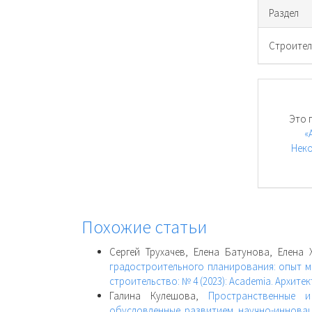
Раздел
Cтроител
Это 
«
Неко
Похожие статьи
Сергей Трухачев, Елена Батунова, Елена
градостроительного планирования: опыт м
строительство: № 4 (2023): Academia. Архите
Галина Кулешова,
Пространственные 
обусловленные развитием научно-иннова