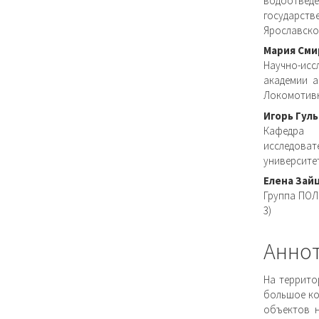
водоотвед
государст
Ярославское
Мария Сми
Научно-исс
академии а
Локомотивн
Игорь Гул
Кафедра 
исследова
университет
Елена Зай
Группа ПОЛИ
3)
Анно
На террито
большое ко
объектов н