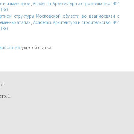
ое и изменчивое
,
Academia. Архитектура и строительство: № 4
СТВО
ртной структуры Московской области во взаимосвязи с
ременных этапах
,
Academia. Архитектура и строительство: № 4
СТВО
жих статей
для этой статьи.
аук
тр. 1.