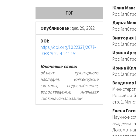
Боковая
Осно
Юлия Макс
PDF
РосКапСтрой
панель
соде
Дарья Мол
статьи
стать
Опубликован:
дек. 29, 2022
РосКапСтрой
Виктория
DOI:
РосКапСтрой
https://doi.org/10.22337/2077-
Ирина Арз
9038-2022-4-144-151
РосКапСтрой
Ключевые слова:
Ирина Жи
объект культурного
РосКапСтрой
наследия, инженерные
Владимир 
системы, водоснабжение,
Министерс
водоотведение, ливневая
Российской
система канализации
стр. 1. Мин
Елена Гог
Научно-исс
академии а
Локомотивн