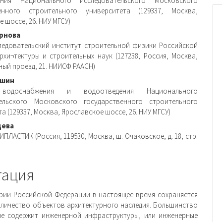
ения Национального исследовательского Московского
венного строительного университета (129337, Москва,
 шоссе, 26. НИУ МГСУ)
рнова
ледовательский институт строительной физики Российской
рхи¬тектуры и строительных наук (127238, Россия, Москва,
ый проезд, 21. НИИСФ РААСН)
ьшин
водоснабжения и водоотведения Национального
тельского Московского государственного строительного
а (129337, Москва, Ярославское шоссе, 26. НИУ МГСУ)
цева
ПЛАСТИК (Россия, 119530, Москва, ш. Очаковское, д. 18, стр.
тация
рии Российской Федерации в настоящее время сохраняется
личество объектов архитектурного наследия. Большинство
е содержит инженерной инфраструктуры, или инженерные