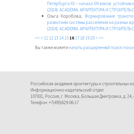
Петербурга XX – начала XXI веков: устойчив
(2024): ACADEMIA. АРХИТЕКТУРА И СТРОИТЕЛЬ
Ольга Коробова,
Формирование транспо
развитием системы расселения на разных в
(2024): ACADEMIA. АРХИТЕКТУРА И СТРОИТЕЛЬ
<<
<
11
12
13
14
15
16
17
18
19
20
>
>>
Вы также можете
начать расширеннвй поиск похо
Российская академия архитектуры и строительных н
Информационно-издательский отдел.
107031, Россия, г. Москва, Большая Дмитровка, д. 24, с
Телефон: +7(495)629-06-17