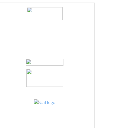
logos