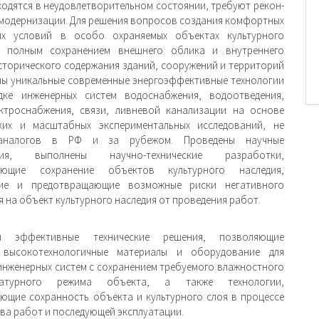
­ходятся в неудовлетворительном состоянии, требуют рекон­
 модернизации. Для решения вопросов создания комфортных
ых условий в особо охраняемых объектах культурного
с полным сохранением внешнего облика и внутреннего
сторического содержания зданий, со­оружений и территорий
ы уникальные современные энергоэффективные технологии
дке инженерных систем водоснабжения, водоотведения,
ектроснаб­жения, связи, ливневой канализации на основе
ских и масштабных экспериментальных исследований, не
аналогов в РФ и за рубежом. Проведены научные
ания, выполнены научно-технические разработки,
ающие сохранение объектов культурного наследия,
ие и предотвращающие возможные риски негативного
 на объект культурного наследия от проведения работ.
ы эффективные технические решения, позво­ляющие
 высокотехнологичные материалы и обо­рудование для
инженерных систем с сохранением требуемого влажностного
атурного режима объекта, а также технологии,
ющие сохранность объекта и культурного слоя в процессе
ва работ и последу­ющей эксплуатации.