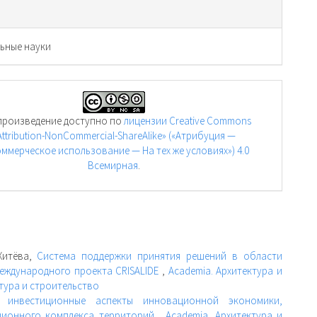
ьные науки
произведение доступно по
лицензии Creative Commons
Attribution-NonCommercial-ShareAlike» («Атрибуция —
ммерческое использование — На тех же условиях») 4.0
Всемирная
.
 Хитёва,
Система поддержки принятия решений в области
еждународного проекта CRISALIDE
,
Academia. Архитектура и
ктура и строительство
и инвестиционные аспекты инновационной экономики,
ционного комплекса территорий
,
Academia. Архитектура и