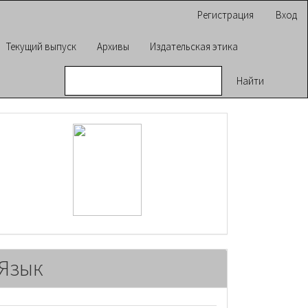
Регистрация
Вход
Текущий выпуск
Архивы
Издательская этика
Найти
raasn
Язык