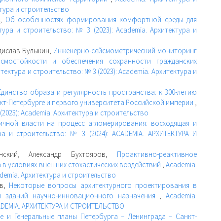
ктура и строительство
в,
Об особенностях формирования комфортной среды для
тура и строительство: № 3 (2023): Academia. Архитектура и
дислав Булыкин,
Инженерно-сейсмометрический мониторинг
йсмостойкости и обеспечения сохранности гражданских
тектура и строительство: № 3 (2023): Academia. Архитектура и
Единство образа и регулярность пространства: к 300-летию
нкт-Петербурге и первого университета Российской империи
,
(2023): Academia. Архитектура и строительство
ичной власти на процесс агломерирования: восходящая и
ра и строительство: № 3 (2024): ACADEMIA. АРХИТЕКТУРА И
нский, Александр Бухтояров,
Проактивно-реактивное
 в условиях внешних стохастических воздействий
,
Academia.
ademia. Архитектура и строительство
ев,
Некоторые вопросы архитектурного проектирования в
и зданий научно-инновационного назначения
,
Academia.
ACADEMIA. АРХИТЕКТУРА И СТРОИТЕЛЬСТВО
е и Генеральные планы Петербурга – Ленинграда – Санкт-