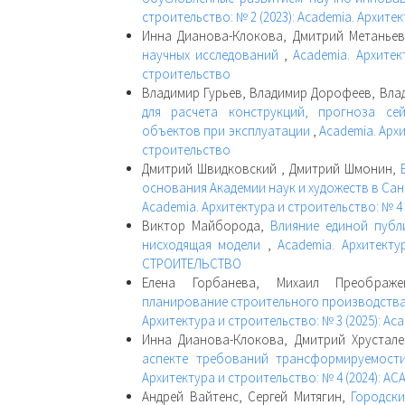
строительство: № 2 (2023): Academia. Архите
Инна Дианова-Клокова, Дмитрий Метанье
научных исследований
,
Academia. Архитек
строительство
Владимир Гурьев, Владимир Дорофеев, Вла
для расчета конструкций, прогноза се
объектов при эксплуатации
,
Academia. Архи
строительство
Дмитрий Швидковский , Дмитрий Шмонин,
основания Академии наук и художеств в Са
Academia. Архитектура и строительство: № 4 
Виктор Майборода,
Влияние единой публ
нисходящая модели
,
Academia. Архитекту
СТРОИТЕЛЬСТВО
Елена Горбанева, Михаил Преображе
планирование строительного производства
Архитектура и строительство: № 3 (2025): Ac
Инна Дианова-Клокова, Дмитрий Хрустал
аспекте требований трансформируемост
Архитектура и строительство: № 4 (2024): 
Андрей Вайтенс, Сергей Митягин,
Городски