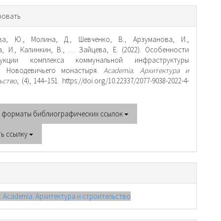
рмация
ровать
тье
ва, Ю., Молина, Д., Шевченко, В., Арзуманова, И.,
, И., Калинкин, В., … Зайцева, Е. (2022). Особенности
рукции комплекса коммунальной инфраструктуры
я Новодевичьего монастыря.
Academia. Архитектура и
ьство
, (4), 144–151. https://doi.org/10.22337/2077-9038-2022-4-
е форматы библиографических ссылок
ть ссылку
): Academia. Архитектура и строительство