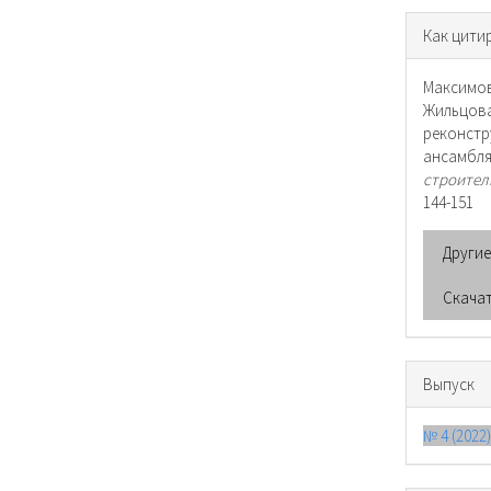
Инфо
Как цити
о ста
Максимо
Жильцова
реконст
ансамбл
строител
144-151
Други
Скача
Выпуск
№ 4 (2022