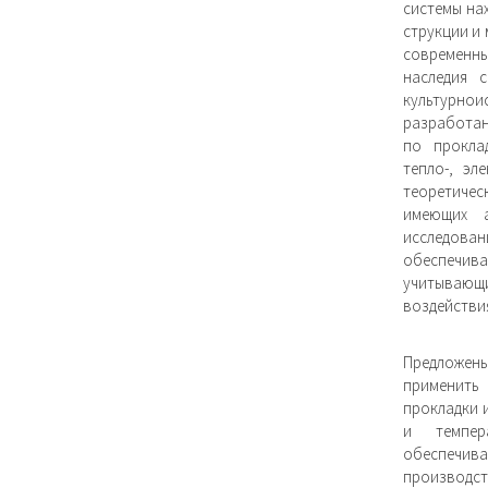
системы на
струкции и
современн
наследия 
культурнои
разработан
по прокла
тепло-, эл
теоретиче
имеющих 
исследов
обеспечив
учитывающ
воздействия
Предложен
применить
прокладки 
и темпер
обеспечива
производст