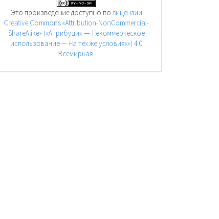
Это произведение доступно по
лицензии
Creative Commons «Attribution-NonCommercial-
ShareAlike» («Атрибуция — Некоммерческое
использование — На тех же условиях») 4.0
Всемирная
.