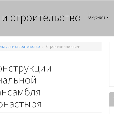
 и строительство
О журнале
итектура и строительство
Cтроительные науки
онструкции
нальной
ансамбля
онастыря