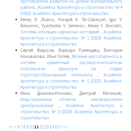
противоречий развития на уровне муниципального
района
,
Academia. Архитектура и строительство: № 4
(2018): Academia. Архитектура и строительство
Alexey D. Zhukov, Karapet A. Ter-Zakaryan, Igor V.
Bessonov, Vyacheslav S. Semenov, Alexey V. Starostin,
Системы изоляции каркасных коттеджей
,
Academia.
Архитектура и строительство: № 1 (2019): Academia.
Архитектура и строительство
Сергей Федосов, Варвара Румянцева, Виктория
Коновалова, Илья Гоглев,
Явления массопереноса в
системе «цементный раствор-композитная
пластиковая арматура» на стадии
структурообразования композита
,
Academia.
Архитектура и строительство: № 1 (2020): Academia.
Архитектура и строительство
Инна Дианова-Клокова, Дмитрий Метаньев,
Индустриальные объекты - инновационное
преобразование
,
Academia. Архитектура и
строительство: № 3 (2020): Academia. Архитектура и
строительство
<<
<
6
7
8
9
10
11
12
13
14
15
>
>>