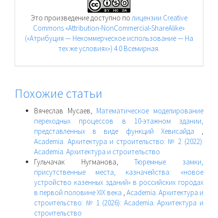
Это произведение доступно по
лицензии Creative
Commons «Attribution-NonCommercial-ShareAlike»
(«Атрибуция — Некоммерческое использование — На
тех же условиях») 4.0 Всемирная
.
Похожие статьи
Вячеслав Мусаев,
Математическое моделирование
переходных процессов в 10-этажном здании,
представленных в виде функций Хевисайда
,
Academia. Архитектура и строительство: № 2 (2022):
Academia. Архитектура и строительство
Гульчачак Нугманова,
Тюремные замки,
присутственные места, казначейства: «новое
устройство казенных зданий» в российских городах
в первой половине XIX века
,
Academia. Архитектура и
строительство: № 1 (2026): Academia. Архитектура и
строительство