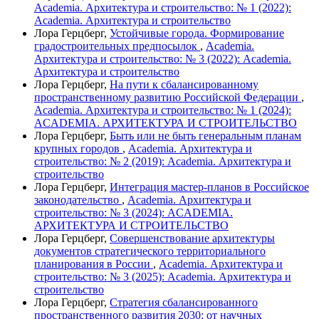
Academia. Архитектура и строительство: № 1 (2022):
Academia. Архитектура и строительство
Лора Герцберг,
Устойчивые города. Формирование
градостроительных предпосылок
,
Academia.
Архитектура и строительство: № 3 (2022): Academia.
Архитектура и строительство
Лора Герцберг,
На пути к сбалансированному
пространственному развитию Российской Федерации
,
Academia. Архитектура и строительство: № 1 (2024):
ACADEMIA. АРХИТЕКТУРА И СТРОИТЕЛЬСТВО
Лора Герцберг,
Быть или не быть генеральным планам
крупных городов
,
Academia. Архитектура и
строительство: № 2 (2019): Academia. Архитектура и
строительство
Лора Герцберг,
Интеграция мастер-планов в Российское
законодательство
,
Academia. Архитектура и
строительство: № 3 (2024): ACADEMIA.
АРХИТЕКТУРА И СТРОИТЕЛЬСТВО
Лора Герцберг,
Совершенствование архитектуры
документов стратегического территориального
планирования в России
,
Academia. Архитектура и
строительство: № 3 (2025): Academia. Архитектура и
строительство
Лора Герцберг,
Стратегия сбалансированного
пространственного развития 2030: от научных