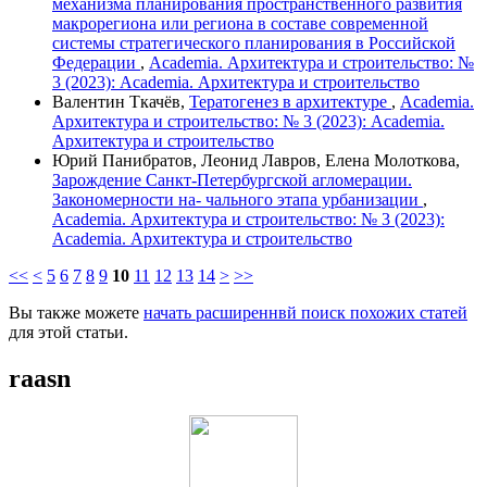
механизма планирования пространственного развития
макрорегиона или региона в составе современной
системы стратегического планирования в Российской
Федерации
,
Academia. Архитектура и строительство: №
3 (2023): Academia. Архитектура и строительство
Валентин Ткачёв,
Тератогенез в архитектуре
,
Academia.
Архитектура и строительство: № 3 (2023): Academia.
Архитектура и строительство
Юрий Панибратов, Леонид Лавров, Елена Молоткова,
Зарождение Санкт-Петербургской агломерации.
Закономерности на- чального этапа урбанизации
,
Academia. Архитектура и строительство: № 3 (2023):
Academia. Архитектура и строительство
<<
<
5
6
7
8
9
10
11
12
13
14
>
>>
Вы также можете
начать расширеннвй поиск похожих статей
для этой статьи.
raasn