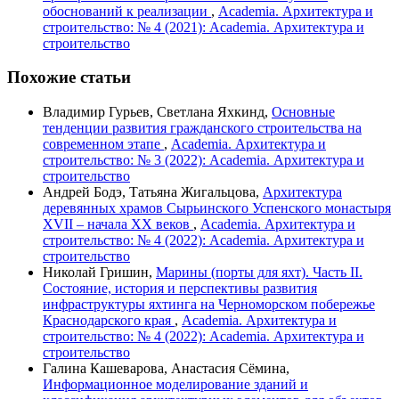
обоснований к реализации
,
Academia. Архитектура и
строительство: № 4 (2021): Academia. Архитектура и
строительство
Похожие статьи
Владимир Гурьев, Светлана Яхкинд,
Основные
тенденции развития гражданского строительства на
современном этапе
,
Academia. Архитектура и
строительство: № 3 (2022): Academia. Архитектура и
строительство
Андрей Бодэ, Татьяна Жигальцова,
Архитектура
деревянных храмов Сырьинского Успенского монастыря
XVII – начала XX веков
,
Academia. Архитектура и
строительство: № 4 (2022): Academia. Архитектура и
строительство
Николай Гришин,
Марины (порты для яхт). Часть II.
Состояние, история и перспективы развития
инфраструктуры яхтинга на Черноморском побережье
Краснодарского края
,
Academia. Архитектура и
строительство: № 4 (2022): Academia. Архитектура и
строительство
Галина Кашеварова, Анастасия Сёмина,
Информационное моделирование зданий и