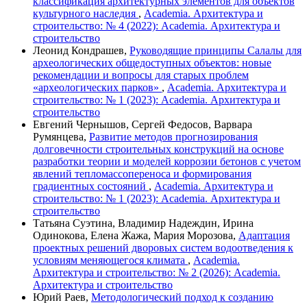
классификация архитектурных элементов для объектов
культурного наследия
,
Academia. Архитектура и
строительство: № 4 (2022): Academia. Архитектура и
строительство
Леонид Кондрашев,
Руководящие принципы Салалы для
археологических общедоступных объектов: новые
рекомендации и вопросы для старых проблем
«археологических парков»
,
Academia. Архитектура и
строительство: № 1 (2023): Academia. Архитектура и
строительство
Евгений Чернышов, Сергей Федосов, Варвара
Румянцева,
Развитие методов прогнозирования
долговечности строительных конструкций на основе
разработки теории и моделей коррозии бетонов с учетом
явлений тепломассопереноса и формирования
градиентных состояний
,
Academia. Архитектура и
строительство: № 1 (2023): Academia. Архитектура и
строительство
Татьяна Суэтина, Владимир Надеждин, Ирина
Одинокова, Елена Жажа, Мария Морозова,
Адаптация
проектных решений дворовых систем водоотведения к
условиям меняющегося климата
,
Academia.
Архитектура и строительство: № 2 (2026): Academia.
Архитектура и строительство
Юрий Раев,
Методологический подход к созданию