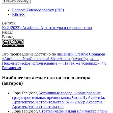
Скачать ссылку
Endnote/Zotero/Mendeley (RIS)
BibTeX
Выпуск
№ 2 (2023): Academia. Архитектура и строительство
Раздел
Взгляд
Это произведение доступно по
лицензии Creative Commons
«Attribution-NonCommercial-ShareAlike» («Атрибуция —
Некоммерческое использование — На тех же условиях») 4.0
Всемирная
.
Наиболее читаемые статьи этого автора
(авторов)
Лора Герцберг,
Устойчивые города. Формирование
градостроительных предпосылок. Часть II
,
Academia.
Архитектура и строительство: № 4 (2022): Academia.
Архитектура и строительство
Лора Герцберг,
Стратегический план или мастер план?
,