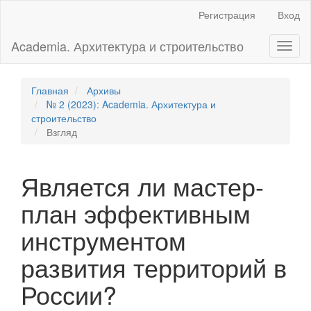
Главная
Регистрация
Вход
навигационная
панель
Academia. Архитектура и строительство
Toggl
Основное
naviga
содержимое
Боковая
панель
Главная
Архивы
№ 2 (2023): Academia. Архитектура и
строительство
Взгляд
Является ли мастер-
план эффективным
инструментом
развития территорий в
России?