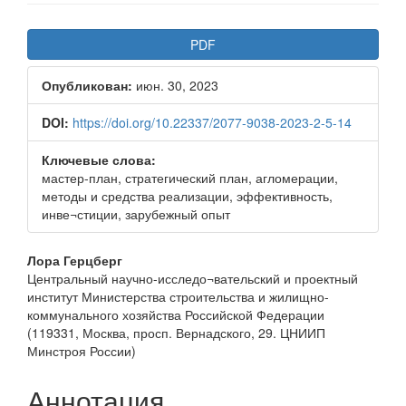
Боковая
PDF
панель
Опубликован:
июн. 30, 2023
статьи
DOI:
https://doi.org/10.22337/2077-9038-2023-2-5-14
Ключевые слова:
мастер-план, стратегический план, агломерации,
методы и средства реализации, эффективность,
инве¬стиции, зарубежный опыт
Основное
Лора Герцберг
Центральный научно-исследо¬вательский и проектный
содержимое
институт Министерства строительства и жилищно-
статьи
коммунального хозяйства Российской Федерации
(119331, Москва, просп. Вернадского, 29. ЦНИИП
Минстроя России)
Аннотация