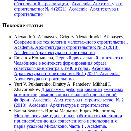
обоснований к реализации
,
Academia. Архитектура и
строительство: № 4 (2021): Academia. Архитектура и
строительство
Похожие статьи
Alexandr A. Afanasyev, Grigory Alexandrovich Afanasyev,
Современные технологии малоэтажного строительства
,
Academia. Архитектура и строительство: № 2 (2018):
Academia. Архитектура и строительство
Евгения Конышева,
Первый двухзальный кинотеатр в
Челябинске в контексте формирования образа
советского кинотеатра в 1930-е годы
,
Academia.
Архитектура и строительство: № 1 (2021): Academia.
Архитектура и строительство
Yuri V. Pukharenko, Dmitry A. Panteleev, Mikhail I.
Zhavoronkov,
Диаграммы деформирования цементных
композитов, армированных стальной проволочной
фиброи
,
Academia. Архитектура и строительство: № 2
(2018): Academia. Архитектура и строительство
Елена Беляева, Ирина Маркина, Борис Могнинов,
Методология, методика, опыт работ по сохранению и
приспособлению для современного использования
парка усадьбы Михалково. Часть 1
,
Academia.