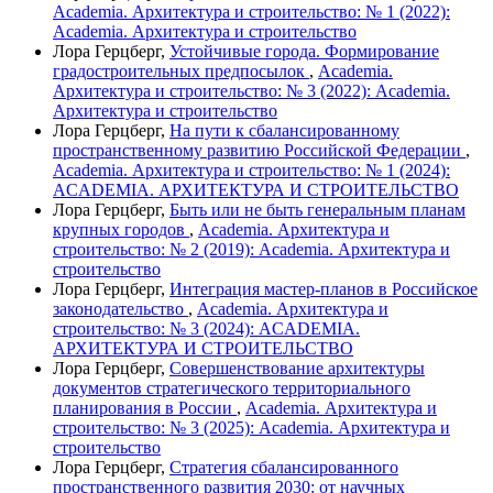
Academia. Архитектура и строительство: № 1 (2022):
Academia. Архитектура и строительство
Лора Герцберг,
Устойчивые города. Формирование
градостроительных предпосылок
,
Academia.
Архитектура и строительство: № 3 (2022): Academia.
Архитектура и строительство
Лора Герцберг,
На пути к сбалансированному
пространственному развитию Российской Федерации
,
Academia. Архитектура и строительство: № 1 (2024):
ACADEMIA. АРХИТЕКТУРА И СТРОИТЕЛЬСТВО
Лора Герцберг,
Быть или не быть генеральным планам
крупных городов
,
Academia. Архитектура и
строительство: № 2 (2019): Academia. Архитектура и
строительство
Лора Герцберг,
Интеграция мастер-планов в Российское
законодательство
,
Academia. Архитектура и
строительство: № 3 (2024): ACADEMIA.
АРХИТЕКТУРА И СТРОИТЕЛЬСТВО
Лора Герцберг,
Совершенствование архитектуры
документов стратегического территориального
планирования в России
,
Academia. Архитектура и
строительство: № 3 (2025): Academia. Архитектура и
строительство
Лора Герцберг,
Стратегия сбалансированного
пространственного развития 2030: от научных