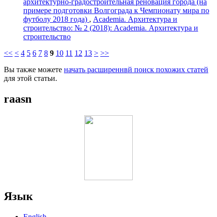
архитектурно-градостроительная реновация города (на
примере подготовки Волгограда к Чемпионату мира по
футболу 2018 года)
,
Academia. Архитектура и
строительство: № 2 (2018): Academia. Архитектура и
строительство
<<
<
4
5
6
7
8
9
10
11
12
13
>
>>
Вы также можете
начать расширеннвй поиск похожих статей
для этой статьи.
raasn
Язык
English