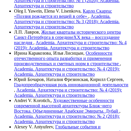
Архитектура и строительство: № 1 (2020): Academia.
Архитектура и строительство
Oleg I. Yawein, Elena V. Lisenkova,
Карло Скарпа:
«Поэзия рождается из вещей в себе»
,
Academia.
Архитектура и строительство: № 3 (2018): Academia.
Архитектура и строительство
Л.П. Лавров,
Жилые кварталы исторического центра
Санкт-Петербурга в серединеХХ века – воссоздание
наследия
,
Academia. Архитектура и строительство: № 4
(2019): Academia. Архитектура и строительство
Ирина Каракозова, Илья Лисицын,
Особенности
отечественного опыта разработки и применения
производственных и сметных норм в строительстве
,
Academia. Архитектура и строительство: № 4 (2019):
Academia. Архитектура и строительство
Юрий Бочаров, Наталия Фрезинская, Кирилл Сергеев,
Градопреобразующая роль инновационной деятельности
,
Academia. Архитектура и строительство: № 4 (2019):
Academia. Архитектура и строительство
Andrei V. Korotich,,
Художественные особенности
современной высотной архитектуры Ближ¬него
Востока. Объединенные Арабские Эмираты. Дубай
,
Academia. Архитектура и строительство: № 2 (2018):
Academia. Архитектура и строительство
Alexey V. Antyufeev,
Глобальные события и