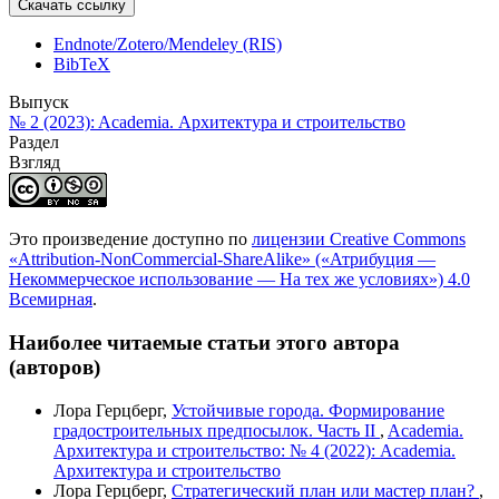
Скачать ссылку
Endnote/Zotero/Mendeley (RIS)
BibTeX
Выпуск
№ 2 (2023): Academia. Архитектура и строительство
Раздел
Взгляд
Это произведение доступно по
лицензии Creative Commons
«Attribution-NonCommercial-ShareAlike» («Атрибуция —
Некоммерческое использование — На тех же условиях») 4.0
Всемирная
.
Наиболее читаемые статьи этого автора
(авторов)
Лора Герцберг,
Устойчивые города. Формирование
градостроительных предпосылок. Часть II
,
Academia.
Архитектура и строительство: № 4 (2022): Academia.
Архитектура и строительство
Лора Герцберг,
Стратегический план или мастер план?
,