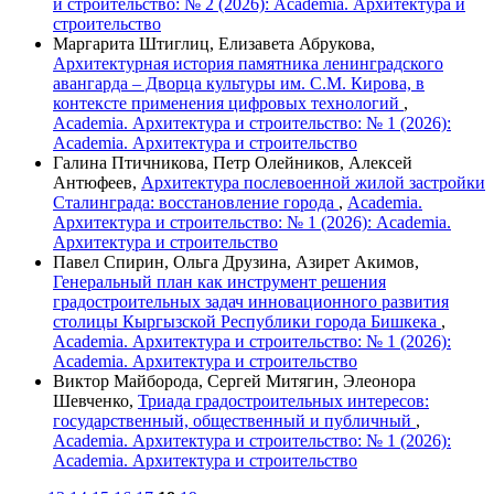
и строительство: № 2 (2026): Academia. Архитектура и
строительство
Маргарита Штиглиц, Елизавета Абрукова,
Архитектурная история памятника ленинградского
авангарда – Дворца культуры им. С.М. Кирова, в
контексте применения цифровых технологий
,
Academia. Архитектура и строительство: № 1 (2026):
Academia. Архитектура и строительство
Галина Птичникова, Петр Олейников, Алексей
Антюфеев,
Архитектура послевоенной жилой застройки
Сталинграда: восстановление города
,
Academia.
Архитектура и строительство: № 1 (2026): Academia.
Архитектура и строительство
Павел Спирин, Ольга Друзина, Азирет Акимов,
Генеральный план как инструмент решения
градостроительных задач инновационного развития
столицы Кыргызской Республики города Бишкека
,
Academia. Архитектура и строительство: № 1 (2026):
Academia. Архитектура и строительство
Виктор Майборода, Сергей Митягин, Элеонора
Шевченко,
Триада градостроительных интересов:
государственный, общественный и публичный
,
Academia. Архитектура и строительство: № 1 (2026):
Academia. Архитектура и строительство