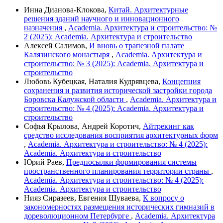
Инна Дианова-Клокова,
Китай. Архитектурные
решения зданий научного и инновационного
назначения
,
Academia. Архитектура и строительство: №
2 (2025): Academia. Архитектура и строительство
Алексей Салимов,
И вновь о трапезной палате
Калязинского монастыря
,
Academia. Архитектура и
строительство: № 3 (2025): Academia. Архитектура и
строительство
Любовь Кубецкая, Наталия Кудрявцева,
Концепция
сохранения и развития исторической застройки города
Боровска Калужской области
,
Academia. Архитектура и
строительство: № 4 (2025): Academia. Архитектура и
строительство
Софья Крылова, Андрей Коротич,
Айтрекинг как
средство исследования восприятия архитектурных форм
,
Academia. Архитектура и строительство: № 4 (2025):
Academia. Архитектура и строительство
Юрий Раев,
Предпосылки формирования системы
пространственного планирования территории страны
,
Academia. Архитектура и строительство: № 4 (2025):
Academia. Архитектура и строительство
Нияз Сиразеев, Евгения Шуваева,
К вопросу о
закономерностях размещения исторических гимназий в
дореволюционном Петербурге
,
Academia. Архитектура