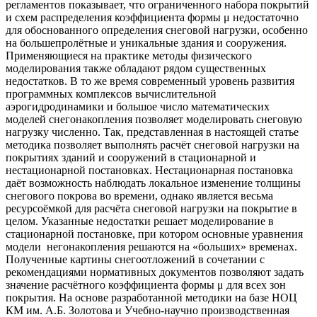
регламентов показывает, что ограниченного набора покрытий
и схем распределения коэффициента формы μ недостаточно
для обоснованного определения снеговой нагрузки, особенно
на большепролётные и уникальные здания и сооружения.
Применяющиеся на практике методы физического
моделирования также обладают рядом существенных
недостатков. В то же время современный уровень развития
программных комплексов вычислительной
аэрогидродинамики и большое число математических
моделей снегонакопления позволяет моделировать снеговую
нагрузку численно. Так, представленная в настоящей статье
методика позволяет выполнять расчёт снеговой нагрузки на
покрытиях зданий и сооружений в стационарной и
нестационарной постановках. Нестационарная постановка
даёт возможность наблюдать локальное изменение толщины
снегового покрова во времени, однако является весьма
ресурсоёмкой для расчёта снеговой нагрузки на покрытие в
целом. Указанные недостатки решает моделирование в
стационарной постановке, при котором основные уравнения
модели негонакопления решаются на «больших» временах.
Полученные картины снегоотложений в сочетании с
рекомендациями нормативных документов позволяют задать
значение расчётного коэффициента формы μ для всех зон
покрытия. На основе разработанной методики на базе НОЦ
КМ им. А.Б. Золотова и Учебно-научно производственная