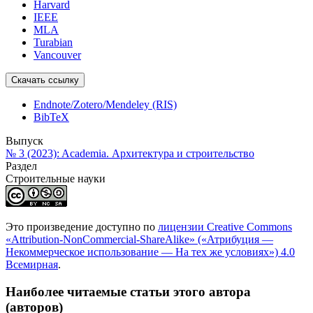
Harvard
IEEE
MLA
Turabian
Vancouver
Скачать ссылку
Endnote/Zotero/Mendeley (RIS)
BibTeX
Выпуск
№ 3 (2023): Academia. Архитектура и строительство
Раздел
Cтроительные науки
Это произведение доступно по
лицензии Creative Commons
«Attribution-NonCommercial-ShareAlike» («Атрибуция —
Некоммерческое использование — На тех же условиях») 4.0
Всемирная
.
Наиболее читаемые статьи этого автора
(авторов)