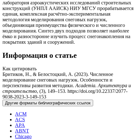
лаборатория аэроакустических исследований строительных
конструкций (УНПЛ ААИСК) НИУ МГСУ прорабатывается
единая, комплексная расчётно-экспериментальная
методология моделирования снеговых нагрузок,
объединяющая преимущества физического и численного
моделирования. Синтез двух подходов позволяет наиболее
ёмко и разносторонне изучить процесс снегонакопления на
покрытиях зданий и сооружений.
Информация о статье
Как цитировать
Бритиков, Н., & Белостоцкий, А. (2023). Численное
моделирование снеговых нагрузок. Особенности и
перспективы развития методики.
Academia. Архитектура и
строительство
, (3), 149–153. https://doi.org/10.22337/2077-
9038-2023-3-149-153
Другие форматы библиографических ссылок
ACM
ACS
APA
ABNT
Chicago