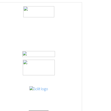
logos