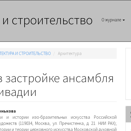
 и строительство
О журнале
ХИТЕКТУРА И СТРОИТЕЛЬСТВО
Архитектура
 застройке ансамбля
ивадии
вное
юнькова
и и истории изо-бразительных искусства Российской
ржимое
дожеств (119034, Москва, ул. Пречистенка, д. 21. НИИ РАХ);
тории и теории церковного искусства Московской духовной