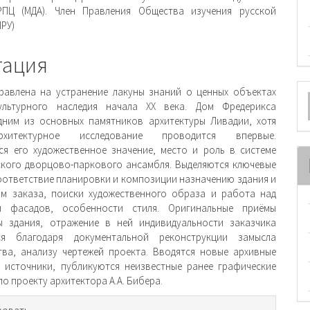
и
РПЦ (МДА). Член Правления Общества изучения русской
ИРУ)
тация
О
равлена на устранение лакуны знаний о ценных объектах
культурного наследия начала XX века. Дом Фредерикса
м
дним из основных памятников архитектуры Ливадии, хотя
-архитектурное исследование проводится впервые.
ся его художественное значение, место и роль в системе
кого дворцово-паркового ансамбля. Выделяются ключевые
оответствие планировки и композиции назначению здания и
м заказа, поиски художественного образа и работа над
и фасадов, особенности стиля. Оригинальные приёмы
ы здания, отражение в ней индивидуальности заказчика
ся благодаря документальной реконструкции замысла
тва, анализу чертежей проекта. Вводятся новые архивные
 источники, публикуются неизвестные ранее графические
о проекту архитектора А.А. Бибера.
рмация