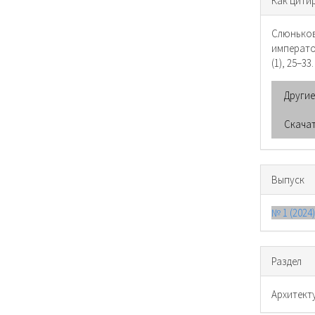
Как цити
о ста
Слюнько
императ
(1), 25–33
Други
Скача
Выпуск
№ 1 (202
Раздел
Архитект