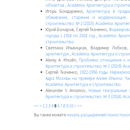
объектов
,
Academia. Архитектура и строител
Игорь Бондаренко,
Архитектура в тради
обживание, старение и модернизация,
строительство: № 2 (2023): Academia. Архите
Юрий Бочаров, Сергей Ткаченко,
Формирова
города с 1918 по 2018 год
,
Academia. Архит
строительство
Светлана Ильвицкая, Владимир Лобков
архитектуре
,
Academia. Архитектура и строи
Alexey A. Khudin,
Проблема отношения к и
Архитектура и строительство: № 1 (2019): Ac
Сергей Ткаченко,
1922-1956 годы. Нереали
ядра Москвы на примере Аллеи Ильича. Ч
Academia. Архитектура и строительство
Alexander V. Anisimov,
Новые театральные з
Архитектура и строительство: № 3 (2018): Ac
<<
<
1
2
3
4
5
6
7
8
9
10
>
>>
Вы также можете
начать расширеннвй поиск похо