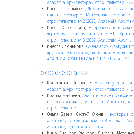
Academia. Архитектура и строительство: № 2 
Инесса Слюнькова,
Домовая церковь и мо
Санкт-Петербурге. Материалы историко-
строительство: № 2 (2025): Academia. Архите
Инесса Слюнькова,
Неоренессанс и симво
чертежам, эскизам и статье Н.П. Красн
строительство: № 3 (2022): Academia. Архите
Инесса Слюнькова,
Смена эпох культуры, и
другими великими художниками. Новая кни
ACADEMIA. АРХИТЕКТУРА И СТРОИТЕЛЬСТВО
Похожие статьи
Константин Кияненко,
Архитектура и со
Academia. Архитектура и строительство: № 1 
Ираида Мамиева,
Аналитические поверхнос
и сооружениях
,
Academia. Архитектура
строительство
Ольга Баева, Сергей Клюев,
Некоторые о
архитектуры Христианского Востока
,
Aca
Архитектура и строительство
Инна Дианова-Клокова, Дмитрий Метань