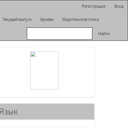
Регистрация
Вход
Текущий выпуск
Архивы
Издательская этика
Найти
raasn
Язык