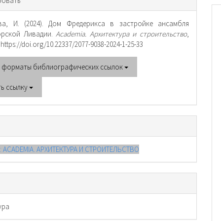
ровать
тье
ва, И. (2024). Дом Фредерикса в застройке ансамбля
орской Ливадии.
Academia. Архитектура и строительство
,
. https://doi.org/10.22337/2077-9038-2024-1-25-33
е форматы библиографических ссылок
ть ссылку
4): ACADEMIA. АРХИТЕКТУРА И СТРОИТЕЛЬСТВО
ура