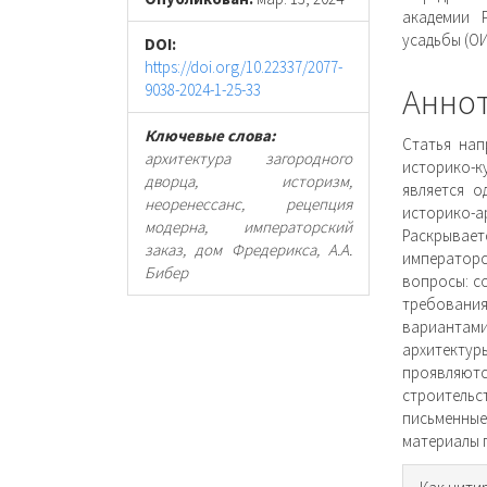
статьи
стать
академии 
усадьбы (О
DOI:
https://doi.org/10.22337/2077-
9038-2024-1-25-33
Анно
Ключевые слова:
Статья нап
архитектура загородного
историко-
дворца, историзм,
является о
неоренессанс, рецепция
историко
модерна, императорский
Раскрывает
заказ, дом Фредерикса, А.А.
императорс
Бибер
вопросы: с
требования
вариантам
архитектур
проявляют
строительс
письменные
материалы п
Инфо