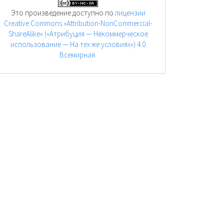
Это произведение доступно по
лицензии
Creative Commons «Attribution-NonCommercial-
ShareAlike» («Атрибуция — Некоммерческое
использование — На тех же условиях») 4.0
Всемирная
.