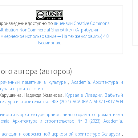
произведение доступно по
лицензии Creative Commons
Attribution-NonCommercial-ShareAlike» («Атрибуция —
ммерческое использование — На тех же условиях») 4.0
Всемирная
.
ого автора (авторов)
утраченный памятник в культуре
,
Academia. Архитектура и
ктура и строительство
 Карушкина, Надежда Усманова,
Курзал в Ливадии. Забытый
тектура и строительство: № 3 (2024): ACADEMIA. АРХИТЕКТУРА И
чности в архитектуре православного храма: от романтизма
emia. Архитектура и строительство: № 3 (2023): Academia.
наследии и современной церковной архитектуре Беларуси
,