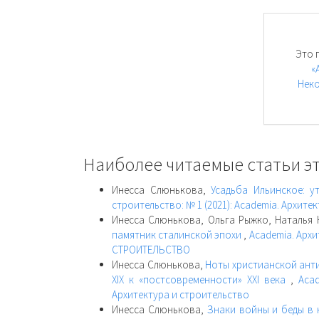
Это 
«
Неко
Наиболее читаемые статьи эт
Инесса Слюнькова,
Усадьба Ильинское: 
строительство: № 1 (2021): Academia. Архите
Инесса Слюнькова, Ольга Рыжко, Наталья
памятник сталинской эпохи
,
Academia. Архи
СТРОИТЕЛЬСТВО
Инесса Слюнькова,
Ноты христианской анти
XIX к «постсовременности» XXI века
,
Acad
Архитектура и строительство
Инесса Слюнькова,
Знаки войны и беды в 