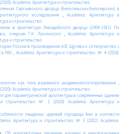
(2020): Academia. Архитектура и строительство
ленная Сергиевского дворца (Белосельских-Белозерских) в
архитектурного исследования
,
Academia. Архитектура и
ктура и строительство
лизм в архитектуре Ливадийского дворца (1909–1911). По
ова, очеркам Г.К. Лукомского
,
Academia. Архитектура и
ктура и строительство
стории России в произведениях А.В. Щусева и сотворчество с
га РАХ
,
Academia. Архитектура и строительство: № 4 (2024):
циология как тела взаимного академическогопритяжения
,
(2020): Academia. Архитектура и строительство
ти для параметрической архитектуры в современных зданиях
 и строительство: № 1 (2020): Academia. Архитектура и
собенности пещерных церквей городища Ани в контексте
demia. Архитектура и строительство: № 3 (2022): Academia.
ев,
Об архитектурных решениях научных и инновационных