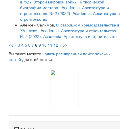
в годы Второй мировой войны. К творческой
биографии мастера
,
Academia. Архитектура и
строительство: № 2 (2022): Academia. Архитектура и
строительство
Алексей Салимов,
О старицком храмоздательстве в
XVII веке
,
Academia. Архитектура и строительство:
№ 2 (2022): Academia. Архитектура и строительство
<<
<
3
4
5
6
7
8
9
10
11
12
>
>>
Вы также можете
начать расширеннвй поиск похожих
статей
для этой статьи.
raasn