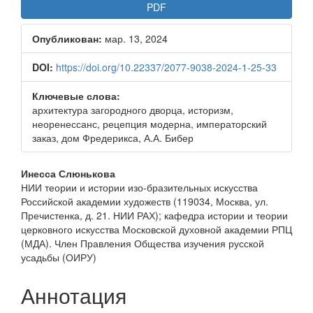
Боковая
PDF
панель
Опубликован:
мар. 13, 2024
статьи
DOI:
https://doi.org/10.22337/2077-9038-2024-1-25-33
Ключевые слова:
архитектура загородного дворца, историзм,
неоренессанс, рецепция модерна, императорский
заказ, дом Фредерикса, А.А. Бибер
Основное
Инесса Слюнькова
НИИ теории и истории изо-бразительных искусства
содержимое
Российской академии художеств (119034, Москва, ул.
статьи
Пречистенка, д. 21. НИИ РАХ); кафедра истории и теории
церковного искусства Московской духовной академии РПЦ
(МДА). Член Правления Общества изучения русской
усадьбы (ОИРУ)
Аннотация