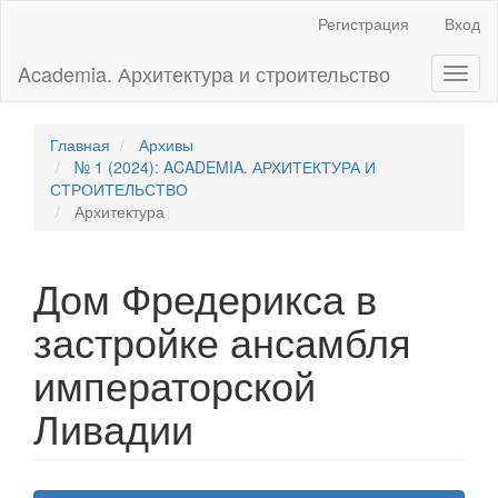
Главная
Регистрация
Вход
навигационная
панель
Academia. Архитектура и строительство
Toggl
Основное
naviga
содержимое
Боковая
панель
Главная
Архивы
№ 1 (2024): ACADEMIA. АРХИТЕКТУРА И
СТРОИТЕЛЬСТВО
Архитектура
Дом Фредерикса в
застройке ансамбля
императорской
Ливадии