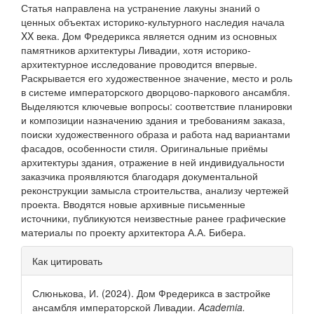
Статья направлена на устранение лакуны знаний о
ценных объектах историко-культурного наследия начала
XX века. Дом Фредерикса является одним из основных
памятников архитектуры Ливадии, хотя историко-
архитектурное исследование проводится впервые.
Раскрывается его художественное значение, место и роль
в системе императорского дворцово-паркового ансамбля.
Выделяются ключевые вопросы: соответствие планировки
и композиции назначению здания и требованиям заказа,
поиски художественного образа и работа над вариантами
фасадов, особенности стиля. Оригинальные приёмы
архитектуры здания, отражение в ней индивидуальности
заказчика проявляются благодаря документальной
реконструкции замысла строительства, анализу чертежей
проекта. Вводятся новые архивные письменные
источники, публикуются неизвестные ранее графические
материалы по проекту архитектора А.А. Бибера.
Информация
Как цитировать
о статье
Слюнькова, И. (2024). Дом Фредерикса в застройке
ансамбля императорской Ливадии.
Academia.