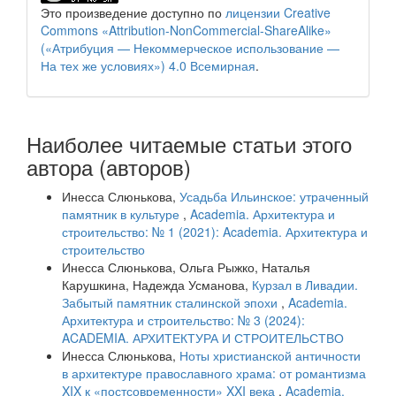
Это произведение доступно по
лицензии Creative
Commons «Attribution-NonCommercial-ShareAlike»
(«Атрибуция — Некоммерческое использование —
На тех же условиях») 4.0 Всемирная
.
Наиболее читаемые статьи этого
автора (авторов)
Инесса Слюнькова,
Усадьба Ильинское: утраченный
памятник в культуре
,
Academia. Архитектура и
строительство: № 1 (2021): Academia. Архитектура и
строительство
Инесса Слюнькова, Ольга Рыжко, Наталья
Карушкина, Надежда Усманова,
Курзал в Ливадии.
Забытый памятник сталинской эпохи
,
Academia.
Архитектура и строительство: № 3 (2024):
ACADEMIA. АРХИТЕКТУРА И СТРОИТЕЛЬСТВО
Инесса Слюнькова,
Ноты христианской античности
в архитектуре православного храма: от романтизма
XIX к «постсовременности» XXI века
,
Academia.