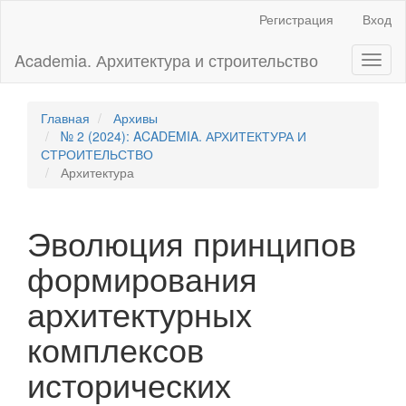
Главная
Регистрация
Вход
навигационная
панель
Academia. Архитектура и строительство
Toggl
Основное
naviga
содержимое
Боковая
панель
Главная
Архивы
№ 2 (2024): ACADEMIA. АРХИТЕКТУРА И
СТРОИТЕЛЬСТВО
Архитектура
Эволюция принципов
формирования
архитектурных
комплексов
исторических