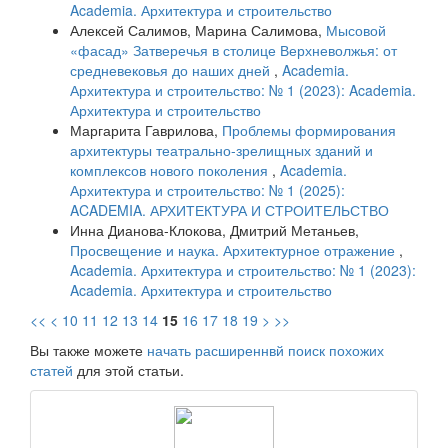
Academia. Архитектура и строительство
Алексей Салимов, Марина Салимова,
Мысовой
«фасад» Затверечья в столице Верхневолжья: от
средневековья до наших дней
,
Academia.
Архитектура и строительство: № 1 (2023): Academia.
Архитектура и строительство
Маргарита Гаврилова,
Проблемы формирования
архитектуры театрально-зрелищных зданий и
комплексов нового поколения
,
Academia.
Архитектура и строительство: № 1 (2025):
ACADEMIA. АРХИТЕКТУРА И СТРОИТЕЛЬСТВО
Инна Дианова-Клокова, Дмитрий Метаньев,
Просвещение и наука. Архитектурное отражение
,
Academia. Архитектура и строительство: № 1 (2023):
Academia. Архитектура и строительство
<<
<
10
11
12
13
14
15
16
17
18
19
>
>>
Вы также можете
начать расширеннвй поиск похожих
статей
для этой статьи.
raasn