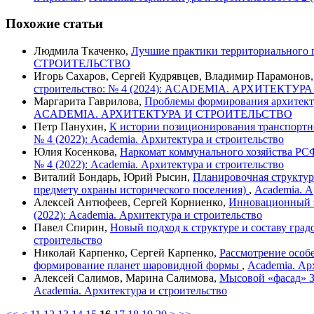
Похожие статьи
Людмила Ткаченко,
Лучшие практики территориального
СТРОИТЕЛЬСТВО
Игорь Сахаров, Сергей Кудрявцев, Владимир Парамонов
строительство: № 4 (2024): ACADEMIA. АРХИТЕКТУ
Маргарита Гаврилова,
Проблемы формирования архитект
ACADEMIA. АРХИТЕКТУРА И СТРОИТЕЛЬСТВО
Петр Панухин,
К истории позиционирования транспортн
№ 4 (2022): Academia. Архитектура и строительство
Юлия Косенкова,
Наркомат коммунального хозяйства РСФ
№ 4 (2022): Academia. Архитектура и строительство
Виталий Бондарь, Юрий Рысин,
Планировочная структур
предмету охраны исторического поселения)
,
Academia. А
Алексей Антюфеев, Сергей Корниенко,
Инновационный э
(2022): Academia. Архитектура и строительство
Павел Спирин,
Новый подход к структуре и составу гра
строительство
Николай Карпенко, Сергей Карпенко,
Рассмотрение особ
формирование планет шаровидной формы
,
Academia. Арх
Алексей Салимов, Марина Салимова,
Мысовой «фасад» З
Academia. Архитектура и строительство