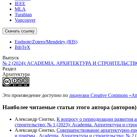
IEEE
MLA
Turabian
Vancouver
Скачать ссылку
Endnote/Zotero/Mendeley (RIS)
BibTeX
Выпуск
№ 2 (2024): ACADEMIA. АРХИТЕКТУРА И СТРОИТЕЛЬСТВ
Раздел
Архитектура
Это произведение доступно по
лицензии Creative Commons «At
Наиболее читаемые статьи этого автора (авторов)
Александр Снитко,
К вопросу о периодизации развития 
строительство: № 1 (2023): Academia. Архитектура и стро
Александр Снитко,
Совершенствование архитектурно-пр
и приёмы
,
Academia. Архитектура и строительство: № 2 (