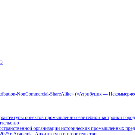
О
tribution-NonCommercial-ShareAlike» («Атрибуция — Некоммерче
архитектуры объектов промышленно-селитебной застройки горо
ительство
остранственной организации исторических промышленных предп
2025): Academia. Архитектура и строительство