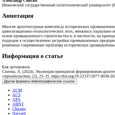
Александр Снитко
Ивановский государственный политехнический университет (Ро
Аннотация
Многие архитектурные комплексы исторических промышленных 
цивилизационно-технологических эпох, менялись социально-эк
основ промышленного строительства и, в частности, на прин
подходов к осуществлению застройки промышленных предприят
решённые современные проблемы исторических промышленных
Информация о статье
Как цитировать
Снитко, А. (2024). Эволюция принципов формирования архит
строительство
, (2), 25–35. https://doi.org/10.22337/2077-9038-2
Другие форматы библиографических ссылок
ACM
ACS
APA
ABNT
Chicago
Harvard