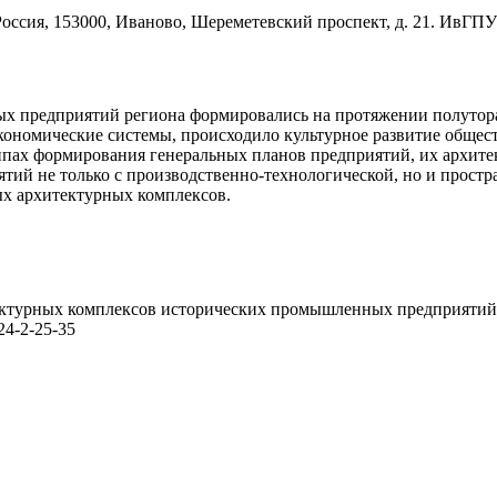
ссия, 153000, Иваново, Шереметевский проспект, д. 21. ИвГПУ
предприятий региона формировались на протяжении полутора, а
ономические системы, происходило культурное развитие обществ
ципах формирования генеральных планов предприятий, их архите
ий не только с производственно-технологической, но и простр
 архитектурных комплексов.
ектурных комплексов исторических промышленных предприятий
024-2-25-35