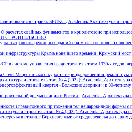
 планирования в странах БРИКС
,
Academia. Архитектура и стр
,
О расчетах свайных фундаментов в криолитозоне при использ
РА И СТРОИТЕЛЬСТВО
уры театрально-зрелищных зданий и комплексов нового поколе
ой инфраструктуры Крыма новейшего времени: Крымский мост 
СР в системе управления градостроительством 1930-х годов: ч
а Сочи-Мацестинского курорта периода довоенной реконструкци
рхитектура и строительство: № 4 (2022): Academia. Архитектура 
нергоэффективный квартал «Волжские дворики»: к 30-летне
достроительной документации в России
,
Academia. Архитектура и
енностей гравитонного притяжения тел нешаровидной формы с п
итектура и строительство: № 4 (2022): Academia. Архитектура и
атверечья в столице Верхневолжья: от средневековья до наших 