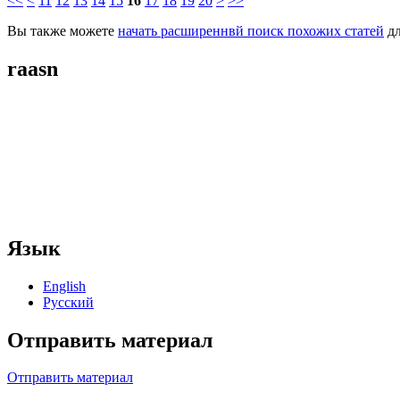
<<
<
11
12
13
14
15
16
17
18
19
20
>
>>
Вы также можете
начать расширеннвй поиск похожих статей
дл
raasn
Язык
English
Русский
Отправить материал
Отправить материал