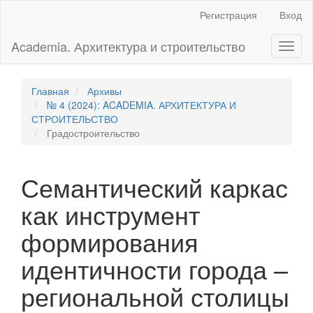
Главная
Регистрация
Вход
навигационная
панель
Academia. Архитектура и строительство
Toggl
Основное
naviga
содержимое
Боковая
панель
Главная
Архивы
№ 4 (2024): ACADEMIA. АРХИТЕКТУРА И
СТРОИТЕЛЬСТВО
Градостроительство
Семантический каркас
как инструмент
формирования
идентичности города –
региональной столицы