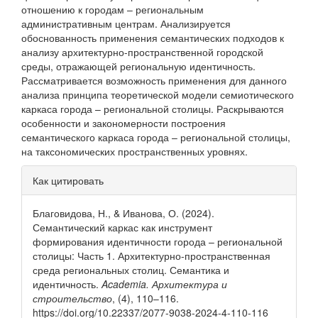
отношению к городам – региональным
административным центрам. Анализируется
обоснованность применения семантических подходов к
анализу архитектурно-пространственной городской
среды, отражающей региональную идентичность.
Рассматривается возможность применения для данного
анализа принципа теоретической модели семиотического
каркаса города – региональной столицы. Раскрываются
особенности и закономерности построения
семантического каркаса города – региональной столицы,
на таксономических пространственных уровнях.
Информация
Как цитировать
о статье
Благовидова, Н., & Иванова, О. (2024).
Семантический каркас как инструмент
формирования идентичности города – региональной
столицы: Часть 1. Архитектурно-пространственная
среда региональных столиц. Семантика и
идентичность.
Academia. Архитектура и
строительство
, (4), 110–116.
https://doi.org/10.22337/2077-9038-2024-4-110-116