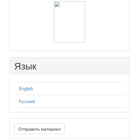
raasn
Язык
English
Русский
Отправить
Отправить материал
материал