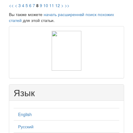
<<
<
3
4
5
6
7
8
9
10
11
12
>
>>
Вы также можете
начать расширеннвй поиск похожих
статей
для этой статьи.
raasn
Язык
English
Русский