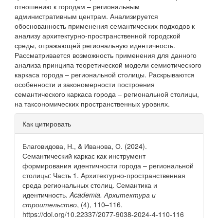
отношению к городам – региональным
административным центрам. Анализируется
обоснованность применения семантических подходов к
анализу архитектурно-пространственной городской
среды, отражающей региональную идентичность.
Рассматривается возможность применения для данного
анализа принципа теоретической модели семиотического
каркаса города – региональной столицы. Раскрываются
особенности и закономерности построения
семантического каркаса города – региональной столицы,
на таксономических пространственных уровнях.
Информация
Как цитировать
о статье
Благовидова, Н., & Иванова, О. (2024).
Семантический каркас как инструмент
формирования идентичности города – региональной
столицы: Часть 1. Архитектурно-пространственная
среда региональных столиц. Семантика и
идентичность.
Academia. Архитектура и
строительство
, (4), 110–116.
https://doi.org/10.22337/2077-9038-2024-4-110-116