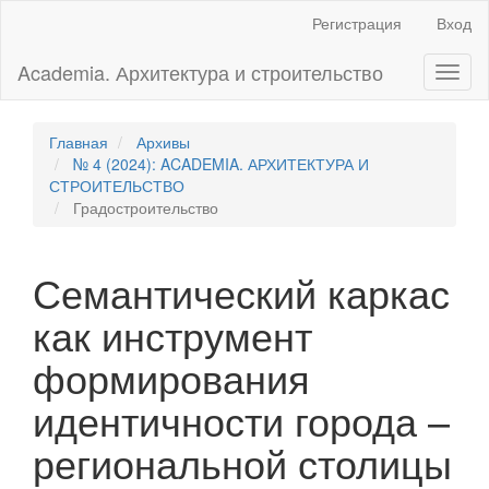
Главная
Регистрация
Вход
навигационная
панель
Academia. Архитектура и строительство
Toggl
Основное
naviga
содержимое
Боковая
панель
Главная
Архивы
№ 4 (2024): ACADEMIA. АРХИТЕКТУРА И
СТРОИТЕЛЬСТВО
Градостроительство
Семантический каркас
как инструмент
формирования
идентичности города –
региональной столицы