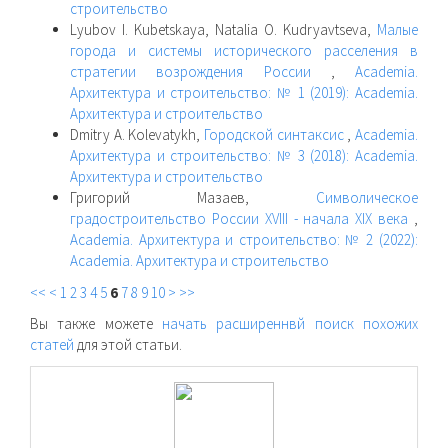
строительство
Lyubov I. Kubetskaya, Natalia O. Kudryavtseva,
Малые
города и системы исторического расселения в
стратегии возрождения России
,
Academia.
Архитектура и строительство: № 1 (2019): Academia.
Архитектура и строительство
Dmitry A. Kolevatykh,
Городской синтаксис
,
Academia.
Архитектура и строительство: № 3 (2018): Academia.
Архитектура и строительство
Григорий Мазаев,
Символическое
градостроительство России XVIII - начала XIX века
,
Academia. Архитектура и строительство: № 2 (2022):
Academia. Архитектура и строительство
<<
<
1
2
3
4
5
6
7
8
9
10
>
>>
Вы также можете
начать расширеннвй поиск похожих
статей
для этой статьи.
raasn