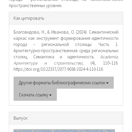
пространственных уровнях.
Информация
Как цитировать
о статье
Благовидова, Н., & Иванова, О. (2024). Семантический
каркас как инструмент формирования идентичности
города – региональной столицы: Часть 1.
Архитектурно-пространственная среда региональных
столиц. Семантика и идентичность.
Academia.
Архитектура и строительство
, (4), 110–116.
https://doi.org/10.22337/2077-9038-2024-4-110-116
Другие форматы библиографических ссылок
Скачать ссылку
Выпуск
№ 4 (2024): ACADEMIA. АРХИТЕКТУРА И СТРОИТЕЛЬСТВО