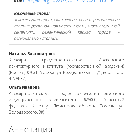
DOI:
https://doi.org/10.22337/2077-9038-2024-4-110-116
Ключевые слова:
архитектурно-пространственная среда, региональная
столица, региональная идентичность, знаки столичной
семантики, семантический каркас города –
региональной столицы
Основное
Наталья Благовидова
Кафедра градостроительства Московского
содержимое
архитектурного института (государственной академии)
(Россия,107031, Москва, ул. Рождественка, 11/4, кор. 1, стр.
статьи
4. МАРХИ)
Ольга Иванова
Кафедра архитектуры и градостроительства Тюменского
индустриального университета (625000, Уральский
федеральный округ, Тюменская область, Тюмень, ул.
Володарского, 38)
Аннотация