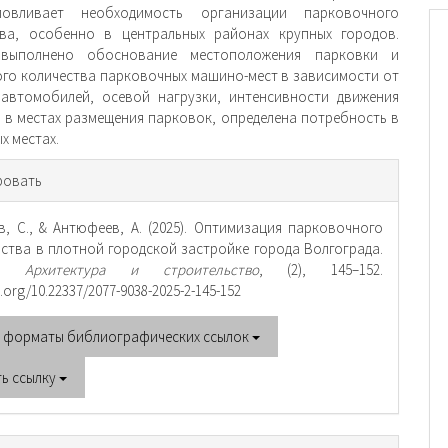
овливает необходимость организации парковочного
тва, особенно в центральных районах крупных городов.
выполнено обоснование местоположения парковки и
го количества парковочных машино-мест в зависимости от
автомобилей, осевой нагрузки, интенсивности движения
 в местах размещения парковок, определена потребность в
х местах.
рмация
ровать
тье
в, С., & Антюфеев, А. (2025). Оптимизация парковочного
ства в плотной городской застройке города Волгограда.
a. Архитектура и строительство
, (2), 145–152.
oi.org/10.22337/2077-9038-2025-2-145-152
е форматы библиографических ссылок
ть ссылку