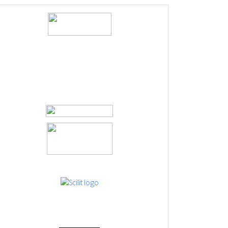
logos