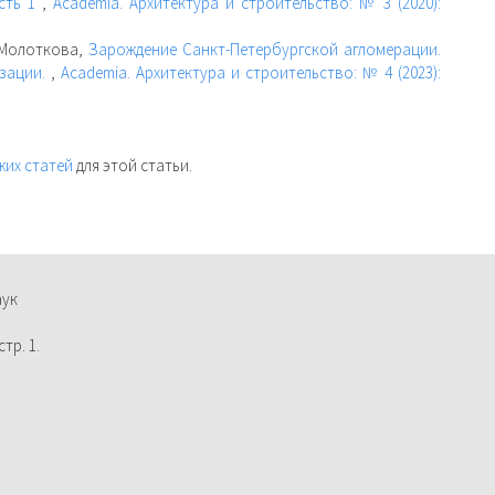
асть 1
,
Academia. Архитектура и строительство: № 3 (2020):
 Молоткова,
Зарождение Санкт-Петербургской агломерации.
изации.
,
Academia. Архитектура и строительство: № 4 (2023):
жих статей
для этой статьи.
аук
тр. 1.