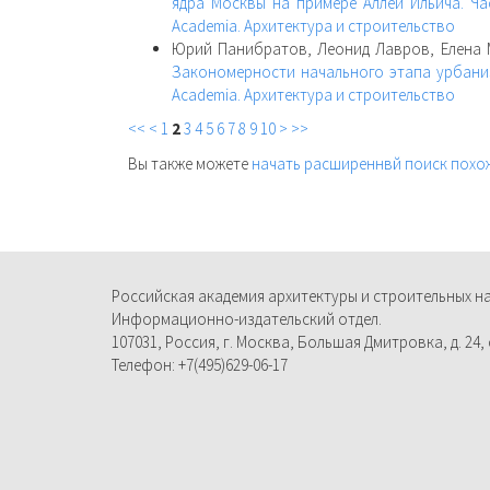
ядра Москвы на примере Аллеи Ильича. Ч
Academia. Архитектура и строительство
Юрий Панибратов, Леонид Лавров, Елена
Закономерности начального этапа урбан
Academia. Архитектура и строительство
<<
<
1
2
3
4
5
6
7
8
9
10
>
>>
Вы также можете
начать расширеннвй поиск похо
Российская академия архитектуры и строительных н
Информационно-издательский отдел.
107031, Россия, г. Москва, Большая Дмитровка, д. 24, с
Телефон: +7(495)629-06-17