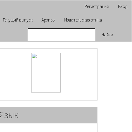
Регистрация
Вход
Текущий выпуск
Архивы
Издательская этика
Найти
raasn
Язык