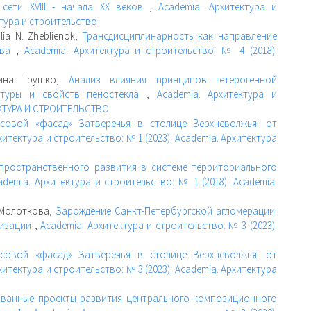
 сети XVIII - начала XX веков
,
Academia. Архитектура и
ктура и строительство
alia N. Zheblienok,
Трансдисциплинарность как направление
тва
,
Academia. Архитектура и строительство: № 4 (2018):
рина Грушко,
Анализ влияния принципов гетерогенной
ктуры и свойств пеностекла
,
Academia. Архитектура и
ТЕКТУРА И СТРОИТЕЛЬСТВО
совой «фасад» Затверечья в столице Верхневолжья: от
хитектура и строительство: № 1 (2023): Academia. Архитектура
 пространственного развития в системе территориального
ademia. Архитектура и строительство: № 1 (2018): Academia.
 Молоткова,
Зарождение Санкт-Петербургской агломерации.
низации
,
Academia. Архитектура и строительство: № 3 (2023):
совой «фасад» Затверечья в столице Верхневолжья: от
хитектура и строительство: № 3 (2023): Academia. Архитектура
зованные проекты развития центрального композиционного