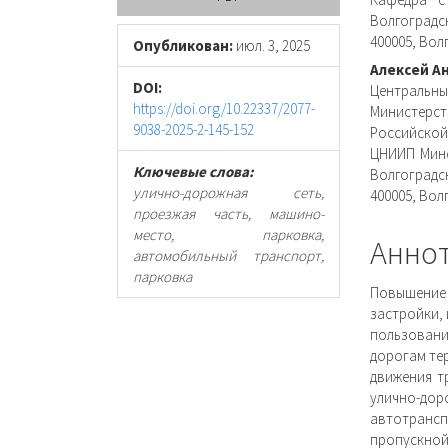
панель
соде
Волгоградс
400005, Волг
статьи
стать
Опубликован:
июл. 3, 2025
Алексей 
DOI:
Центральн
https://doi.org/10.22337/2077-
Министерс
9038-2025-2-145-152
Российской 
ЦНИИП Минс
Ключевые слова:
Волгоградс
улично-дорожная сеть,
400005, Волг
проезжая часть, машино-
место, парковка,
Анно
автомобильный транспорт,
парковка
Повышени
застройки,
пользован
дорогам те
движения т
улично-до
автотранс
пропускной