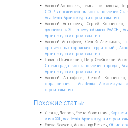
Алексей Антюфеев, Галина Птичникова, Пет
СССР в послевоенном восстановлении Ста
Academia. Архитектура и строительство
Алексей Антюфеев, Сергей Корниенко,
дворики»: к 30-летнему юбилею РААСН
,
Ac
Архитектура и строительство
Алексей Антюфеев, Сергей Алексиков,
П
протяженных городских территорий
,
Acad
Архитектура и строительство
Галина Птичникова, Петр Олейников, Але
Сталинграда: восстановление города
,
Aca
Архитектура и строительство
Алексей Антюфеев, Сергей Корниенк
образования
,
Academia. Архитектура 
строительство
Похожие статьи
Леонид Лавров, Елена Молоткова,
Каркас и 
и век XXI
,
Academia. Архитектура и строител
Елена Беляева, Александр Беляев,
Об истори