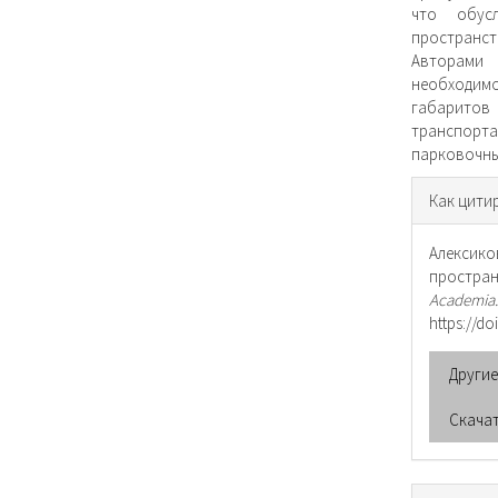
что обусл
пространс
Авторами 
необходимо
габаритов 
транспорта
парковочны
Инфо
Как цити
о ста
Алексико
простран
Academi
https://d
Други
Скача