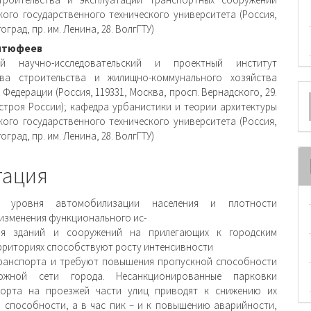
ржимое
кого государственного технического университета (Россия,
оград, пр. им. Ленина, 28. ВолгГТУ)
и
Антюфеев
ый научно-исследовательский и проектный институт
тва строительства и жилищно-коммунального хозяйства
О
Федерации (Россия, 119331, Москва, просп. Вернадского, 29.
троя России); кафедра урбанистики и теории архитектуры
м
кого государственного технического университета (Россия,
оград, пр. им. Ленина, 28. ВолгГТУ)
тация
е уровня автомобилизации населения и плотности
 изменения функционального ис-
ия зданий и сооружений на прилегающих к городским
рриториях способствуют росту интенсивности
ранспорта и требуют повышения пропускной способности
рожной сети города. Несанкционированные парковки
порта на проезжей части улиц приводят к снижению их
 способности, а в час пик – и к повышению аварийности,