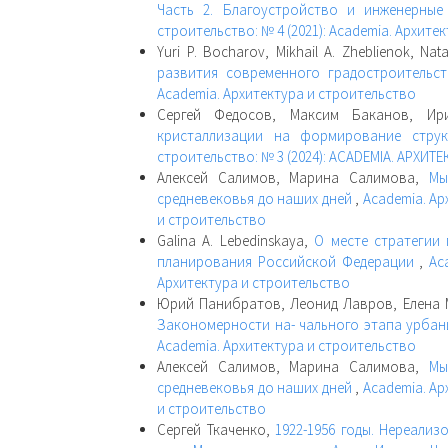
Часть 2. Благоустройство и инженерные
строительство: № 4 (2021): Academia. Архите
Yuri P. Bocharov, Mikhail A. Zheblienok, Nat
развития современного градостроительс
Academia. Архитектура и строительство
Сергей Федосов, Максим Баканов, И
кристаллизации на формирование стру
строительство: № 3 (2024): ACADEMIA. АРХИ
Алексей Салимов, Марина Салимова,
Мы
средневековья до наших дней
,
Academia. Ар
и строительство
Galina A. Lebedinskaya,
О месте стратегии
планирования Российской Федерации
,
Ac
Архитектура и строительство
Юрий Панибратов, Леонид Лавров, Елена
Закономерности на- чального этапа урба
Academia. Архитектура и строительство
Алексей Салимов, Марина Салимова,
Мы
средневековья до наших дней
,
Academia. Ар
и строительство
Сергей Ткаченко,
1922-1956 годы. Нереали