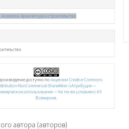
): Academia. Архитектура и строительство
оительство
произведение доступно по
лицензии Creative Commons
Attribution-NonCommercial-ShareAlike» («Атрибуция —
ммерческое использование — На тех же условиях») 4.0
Всемирная
.
ого автора (авторов)