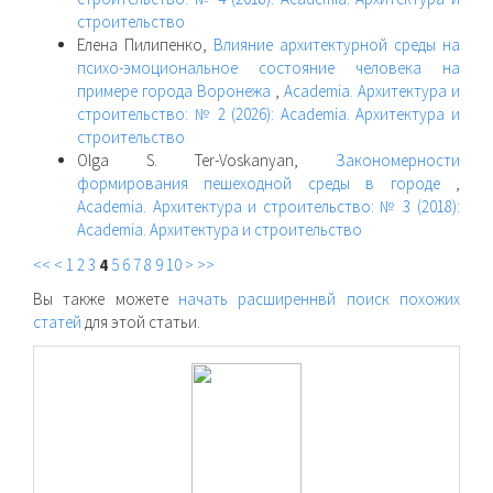
строительство
Елена Пилипенко,
Влияние архитектурной среды на
психо-эмоциональное состояние человека на
примере города Воронежа
,
Academia. Архитектура и
строительство: № 2 (2026): Academia. Архитектура и
строительство
Olga S. Ter-Voskanyan,
Закономерности
формирования пешеходной среды в городе
,
Academia. Архитектура и строительство: № 3 (2018):
Academia. Архитектура и строительство
<<
<
1
2
3
4
5
6
7
8
9
10
>
>>
Вы также можете
начать расширеннвй поиск похожих
статей
для этой статьи.
raasn