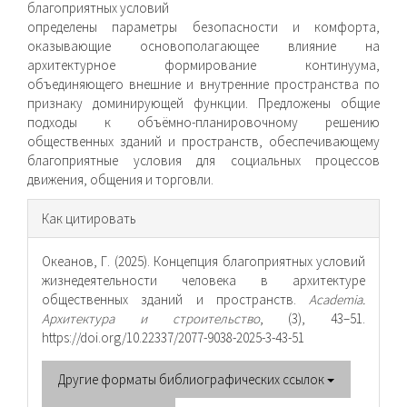
благоприятных условий
определены параметры безопасности и комфорта,
оказывающие основополагающее влияние на
архитектурное формирование континуума,
объединяющего внешние и внутренние пространства по
признаку доминирующей функции. Предложены общие
подходы к объёмно-планировочному решению
общественных зданий и пространств, обеспечивающему
благоприятные условия для социальных процессов
движения, общения и торговли.
Информация
Как цитировать
о статье
Океанов, Г. (2025). Концепция благоприятных условий
жизнедеятельности человека в архитектуре
общественных зданий и пространств.
Academia.
Архитектура и строительство
, (3), 43–51.
https://doi.org/10.22337/2077-9038-2025-3-43-51
Другие форматы библиографических ссылок