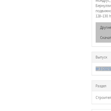
Мондрус,
Бернулли
подвижн
128–130. 
Други
Скача
Выпуск
№ 3 (2025
Раздел
Cтроител