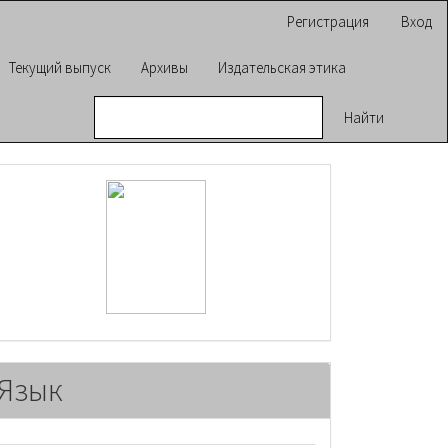
Регистрация
Вход
Текущий выпуск
Архивы
Издательская этика
Найти
raasn
Язык