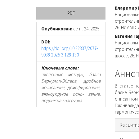
Боковая
Осно
Владимир 
PDF
Националь
панель
соде
строительны
26. НИУ МГСУ
статьи
стать
Опубликован:
сент. 24, 2025
Евгения Г
DOI:
Националь
https://doi.org/10.22337/2077-
строительн
9038-2025-3-128-130
шоссе, 26. 
Ключевые слова:
Анно
численные методы, балка
Бернулли-Эйлера, дробное
В статье п
исчисление, демпфирование,
балке Берн
вязкоупругое осно- вание,
описанно
подвижная нагрузка
Грюнвальд
гармоничес
Инфо
Как цити
о ста