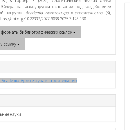
 В., & Гарбер, Е. (2025). Аналитический анализ балки
-Эйлера на вязкоупругом основании под воздействием
ой нагрузки.
Academia. Архитектура и строительство
, (3),
https://doi.org/10.22337/2077-9038-2025-3-128-130
е форматы библиографических ссылок
ть ссылку
): Academia. Архитектура и строительство
ьные науки