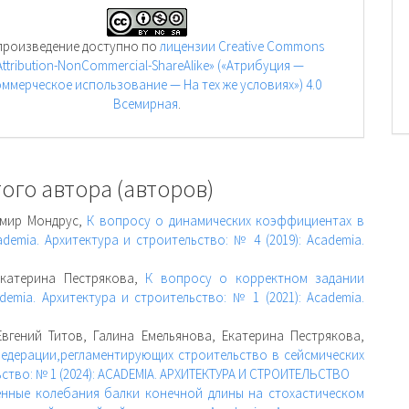
произведение доступно по
лицензии Creative Commons
Attribution-NonCommercial-ShareAlike» («Атрибуция —
ммерческое использование — На тех же условиях») 4.0
Всемирная
.
ого автора (авторов)
имир Мондрус,
К вопросу о динамических коэффициентах в
ademia. Архитектура и строительство: № 4 (2019): Academia.
Екатерина Пестрякова,
К вопросу о корректном задании
demia. Архитектура и строительство: № 1 (2021): Academia.
вгений Титов, Галина Емельянова, Екатерина Пестрякова,
едерации,регламентирующих строительство в сейсмических
ьство: № 1 (2024): ACADEMIA. АРХИТЕКТУРА И СТРОИТЕЛЬСТВО
нные колебания балки конечной длины на стохастическом