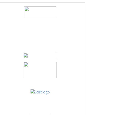
logos