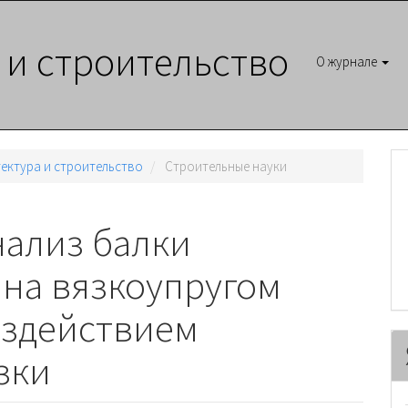
 и строительство
О журнале
итектура и строительство
Cтроительные науки
нализ балки
на вязкоупругом
оздействием
зки