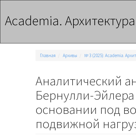
Главная
навигационная
Academia. Архитектура
панель
Основное
содержимое
Боковая
панель
Главная
Архивы
№ 3 (2025): Academia. Арх
Аналитический а
Бернулли-Эйлера 
основании под в
подвижной нагру