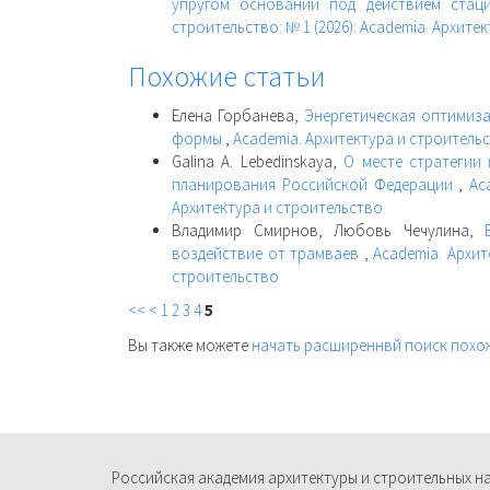
упругом основании под действием стац
строительство: № 1 (2026): Academia. Архите
Похожие статьи
Елена Горбанева,
Энергетическая оптимиз
формы
,
Academia. Архитектура и строительс
Galina A. Lebedinskaya,
О месте стратегии
планирования Российской Федерации
,
Ac
Архитектура и строительство
Владимир Смирнов, Любовь Чечулина,
воздействие от трамваев
,
Academia. Архит
строительство
<<
<
1
2
3
4
5
Вы также можете
начать расширеннвй поиск похо
Российская академия архитектуры и строительных н