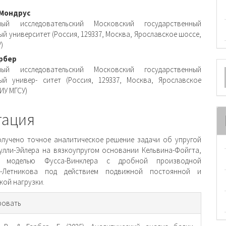
вное
Мондрус
ный исследовательский Московский государственный
ржимое
й университет (Россия, 129337, Москва, Ярославское шоссе,
)
и
арбер
О
ный исследовательский Московский государственный
ый универ- ситет (Россия, 129337, Москва, Ярославское
м
НИУ МГСУ)
тация
олучено точное аналитическое решение задачи об упругой
улли-Эйлера на вязкоупругом основании Кельвина-Фойгта,
м моделью Фусса-Винклера с дробной производной
а-Летникова под действием подвижной постоянной и
кой нагрузки.
рмация
ровать
тье