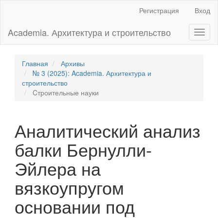
Главная
Регистрация
Вход
навигационная
панель
Academia. Архитектура и строительство
Toggl
Основное
naviga
содержимое
Боковая
панель
Главная
Архивы
№ 3 (2025): Academia. Архитектура и
строительство
Cтроительные науки
Аналитический анализ
балки Бернулли-
Эйлера на
вязкоупругом
основании под