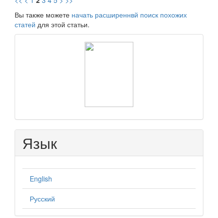
<<
<
1
2
3
4
5
>
>>
Вы также можете
начать расширеннвй поиск похожих
статей
для этой статьи.
raasn
Язык
English
Русский