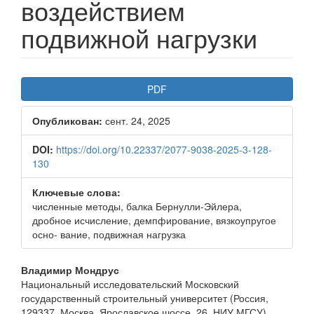
воздействием
подвижной нагрузки
Боковая
PDF
панель
Опубликован:
сент. 24, 2025
статьи
DOI:
https://doi.org/10.22337/2077-9038-2025-3-128-
130
Ключевые слова:
численные методы, балка Бернулли-Эйлера,
дробное исчисление, демпфирование, вязкоупругое
осно- вание, подвижная нагрузка
Основное
Владимир Мондрус
Национальный исследовательский Московский
содержимое
государственный строительный университет (Россия,
129337, Москва, Ярославское шоссе, 26. НИУ МГСУ)