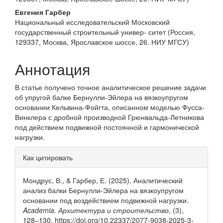
статьи
Евгения Гарбер
Национальный исследовательский Московский
государственный строительный универ- ситет (Россия,
129337, Москва, Ярославское шоссе, 26. НИУ МГСУ)
Аннотация
В статье получено точное аналитическое решение задачи
об упругой балке Бернулли-Эйлера на вязкоупругом
основании Кельвина-Фойгта, описанном моделью Фусса-
Винклера с дробной производной Грюнвальда-Летникова
под действием подвижной постоянной и гармонической
нагрузки.
Информация
Как цитировать
о статье
Мондрус, В., & Гарбер, Е. (2025). Аналитический
анализ балки Бернулли-Эйлера на вязкоупругом
основании под воздействием подвижной нагрузки.
Academia. Архитектура и строительство
, (3),
128–130. https://doi.org/10.22337/2077-9038-2025-3-