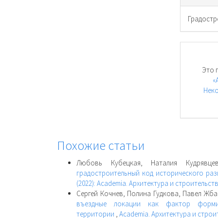
Градостр
Это 
«
Неко
Похожие статьи
Любовь Кубецкая, Наталия Кудрявц
градостроительный код исторического ра
(2022): Academia. Архитектура и строительст
Сергей Кочнев, Полина Гудкова, Павел Жб
въездные локации как фактор формиро
территории
,
Academia. Архитектура и строит