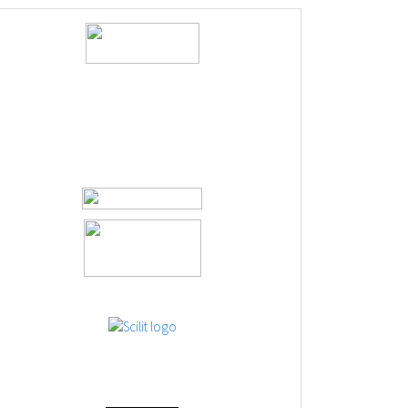
logos