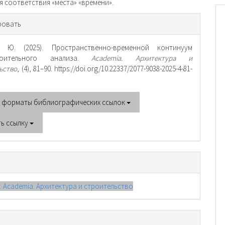
я соответствия «места» «времени».
рмация
ровать
тье
, Ю. (2025). Пространственно-временной континуум
троительного анализа.
Academia. Архитектура и
ьство
, (4), 81–90. https://doi.org/10.22337/2077-9038-2025-4-81-
е форматы библиографических ссылок
ть ссылку
): Academia. Архитектура и строительство