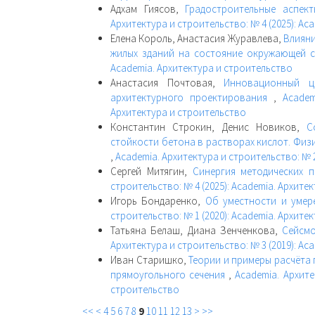
Адхам Гиясов,
Градостроительные аспек
Архитектура и строительство: № 4 (2025): Ac
Елена Король, Анастасия Журавлева,
Влияни
жилых зданий на состояние окружающей 
Academia. Архитектура и строительство
Анастасия Почтовая,
Инновационный ц
архитектурного проектирования
,
Academ
Архитектура и строительство
Константин Строкин, Денис Новиков,
С
стойкости бетона в растворах кислот. Физ
,
Academia. Архитектура и строительство: № 2
Сергей Митягин,
Синергия методических 
строительство: № 4 (2025): Academia. Архите
Игорь Бондаренко,
Об уместности и умер
строительство: № 1 (2020): Academia. Архите
Татьяна Белаш, Диана Зенченкова,
Сейсмо
Архитектура и строительство: № 3 (2019): Ac
Иван Старишко,
Теории и примеры расчёта
прямоугольного сечения
,
Academia. Архите
строительство
<<
<
4
5
6
7
8
9
10
11
12
13
>
>>