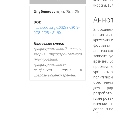
панель
соде
(Россия, 107
статьи
стать
Опубликован:
дек. 25, 2025
Анно
DOI:
https://doi.org/10.22337/2077-
Злободнев
9038-2025-4-81-90
нормативн
критериях 
Ключевые слова:
форматах 
градостроительный анализ,
анализа со
теория градостроительного
зависит у
планирования,
времени. В
градостроительная
проблем, 
конфликто- логия и
урбанизма»
средовые оценки времени
политическ
обеспечени
демонстрир
разработок 
планирован
влияние н
дополнение