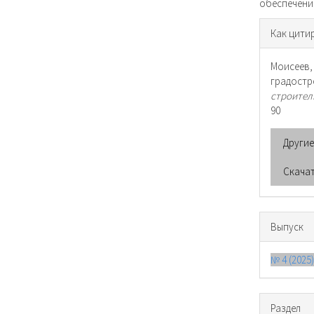
обеспечени
Инфо
Как цити
о ста
Моисеев
градос
строител
90
Други
Скача
Выпуск
№ 4 (2025
Раздел