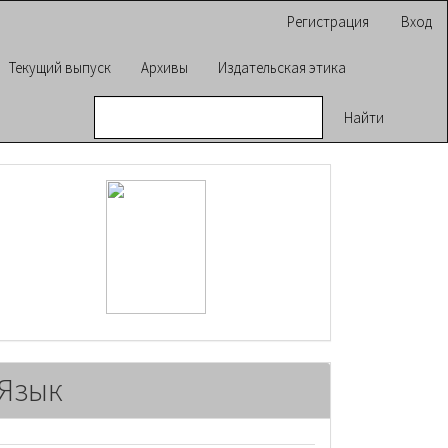
Регистрация
Вход
Текущий выпуск
Архивы
Издательская этика
Найти
raasn
Язык