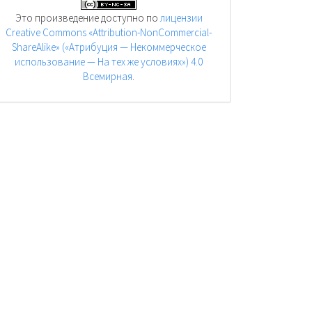
Это произведение доступно по
лицензии
Creative Commons «Attribution-NonCommercial-
ShareAlike» («Атрибуция — Некоммерческое
использование — На тех же условиях») 4.0
Всемирная
.