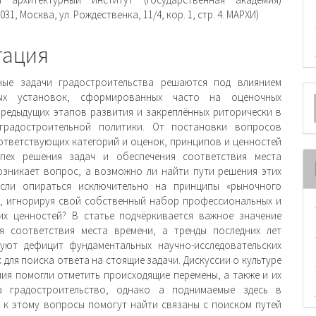
ржимое
031, Москва, ул. Рождественка, 11/4, кор. 1, стр. 4. МАРХИ)
и
тация
ные задачи градостроительства решаются под влиянием
О
ых установок, сформированных часто на оценочных
предыдущих этапов развития и закреплённых риторически в
м
градостроительной политики. От постановки вопросов
ответствующих категорий и оценок, принципов и ценностей
спех решения задач и обеспечения соответствия места
озникает вопрос, а возможно ли найти пути решения этих
если опираться исключительно на принципы «рыночного
, игнорируя свой собственный набор профессиональных и
их ценностей? В статье подчёркивается важное значение
я соответствия места времени, а тренды последних лет
уют дефицит фундаментальных научно-исследовательских
для поиска ответа на стоящие задачи. Дискуссии о культуре
ия помогли отметить происходящие перемены, а также и их
а градостроительство, однако а поднимаемые здесь в
 к этому вопросы помогут найти связаны с поиском путей