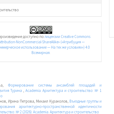
оительство
произведение доступно по
лицензии Creative Commons
Attribution-NonCommercial-ShareAlike» («Атрибуция —
ммерческое использование — На тех же условиях») 4.0
Всемирная
.
ева,
Формирование системы ансамблей площадей и
звития Турина
,
Academia. Архитектура и строительство: № 1
во
анов, Ирина Петрова, Михаил Кураколов,
Въездные группы и
вания архитектурно-пространственной идентичности
ельство: № 2 (2026): Academia. Архитектура и строительство