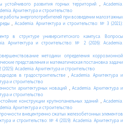
ты устойчивого развития горных территорий
,
Academia.
ademia. Архитектура и строительство
е работы энергопотребителей при возведении малоэтажных
среды
,
Academia. Архитектура и строительство: № 3 (2021):
ентр в структуре университетского кампуса. Вопросы
ia. Архитектура и строительство: № 2 (2026): Academia.
овершенствование методики определения коррозионной
ические представления и математическая постановка задачи
 (2025): Academia. Архитектура и строительство
подходов в градостроительстве
,
Academia. Архитектура и
ктура и строительство
енности архитектурных новаций
,
Academia. Архитектура и
ктура и строительство
стойкие конструкции крупнопанельных зданий
,
Academia.
ademia. Архитектура и строительство
 прочности внецентренно сжатых железобетонных элементов
ктура и строительство: № 4 (2019): Academia. Архитектура и