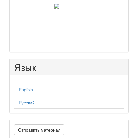
raasn
Язык
English
Русский
Отправить
Отправить материал
материал