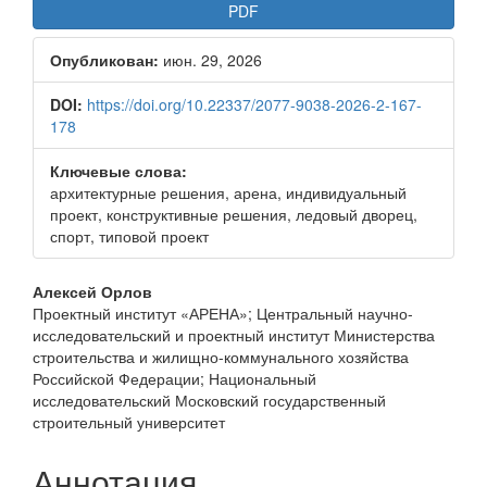
Боковая
PDF
панель
Опубликован:
июн. 29, 2026
статьи
DOI:
https://doi.org/10.22337/2077-9038-2026-2-167-
178
Ключевые слова:
архитектурные решения, арена, индивидуальный
проект, конструктивные решения, ледовый дворец,
спорт, типовой проект
Основное
Алексей Орлов
Проектный институт «АРЕНА»; Центральный научно-
содержимое
исследовательский и проектный институт Министерства
статьи
строительства и жилищно-коммунального хозяйства
Российской Федерации; Национальный
исследовательский Московский государственный
строительный университет
Аннотация