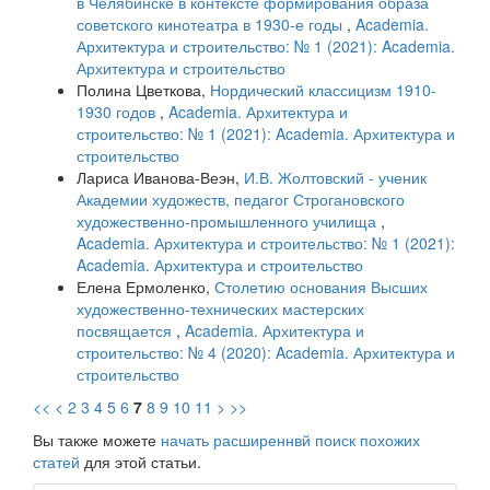
в Челябинске в контексте формирования образа
советского кинотеатра в 1930-е годы
,
Academia.
Архитектура и строительство: № 1 (2021): Academia.
Архитектура и строительство
Полина Цветкова,
Нордический классицизм 1910-
1930 годов
,
Academia. Архитектура и
строительство: № 1 (2021): Academia. Архитектура и
строительство
Лариса Иванова-Веэн,
И.В. Жолтовский - ученик
Академии художеств, педагог Строгановского
художественно-промышленного училища
,
Academia. Архитектура и строительство: № 1 (2021):
Academia. Архитектура и строительство
Елена Ермоленко,
Столетию основания Высших
художественно-технических мастерских
посвящается
,
Academia. Архитектура и
строительство: № 4 (2020): Academia. Архитектура и
строительство
<<
<
2
3
4
5
6
7
8
9
10
11
>
>>
Вы также можете
начать расширеннвй поиск похожих
статей
для этой статьи.