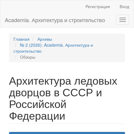
Главная
Регистрация
Вход
навигационная
панель
Academia. Архитектура и строительство
Toggl
Основное
naviga
содержимое
Боковая
панель
Главная
Архивы
№ 2 (2026): Academia. Архитектура и
строительство
Обзоры
Архитектура ледовых
дворцов в СССР и
Российской
Федерации