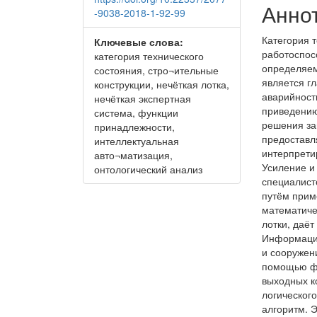
Анно
-9038-2018-1-92-99
Категория 
Ключевые слова:
работоспос
категория технического
определяем
состояния, стро¬ительные
является г
конструкции, нечёткая лотка,
аварийност
нечёткая экспертная
приведению
система, функции
решения за
принадлежности,
предоставл
интеллектуальная
интерпрети
авто¬матизация,
Усиление и
онтологический анализ
специалист
путём прим
математиче
лотки, даё
Информация
и сооружен
помощью фу
выходных к
логическог
алгоритм. 