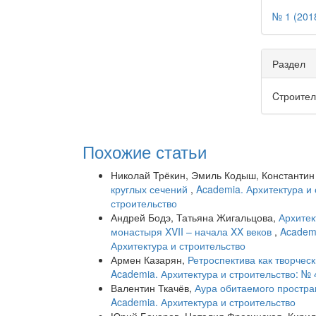
№ 1 (201
Раздел
Cтроител
Похожие статьи
Николай Трёкин, Эмиль Кодыш, Константин
круглых сечений
,
Academia. Архитектура и 
строительство
Андрей Бодэ, Татьяна Жигальцова,
Архитек
монастыря XVII – начала XX веков
,
Academi
Архитектура и строительство
Армен Казарян,
Ретроспектива как творчес
Academia. Архитектура и строительство: № 
Валентин Ткачёв,
Аура обитаемого простр
Academia. Архитектура и строительство