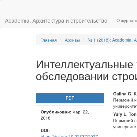
Главная
навигационная
панель
Academia. Архитектура и строительство
О журнал
Основное
содержимое
Боковая
панель
Главная
Архивы
№ 1 (2018): Academia. А
Интеллектуальные 
обследовании стро
Боковая
Осно
Galina G. 
PDF
Пермский н
панель
соде
университе
Опубликован:
мар. 22,
статьи
стать
Yury L. To
2018
Пермский н
университе
DOI:
https://doi.org/10.22337/2077