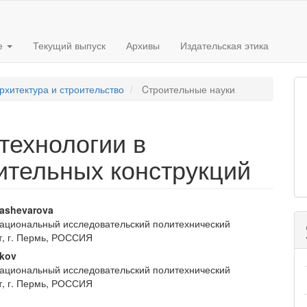
е
Текущий выпуск
Архивы
Издательская этика
рхитектура и строительство
Cтроительные науки
технологии в
ительных конструкций
вное
Kashevarova
ациональный исследовательский политехнический
ржимое
т, г. Пермь, РОССИЯ
и
nkov
ациональный исследовательский политехнический
т, г. Пермь, РОССИЯ