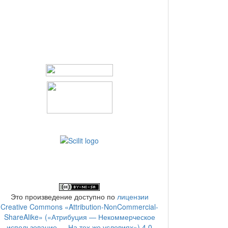
Это произведение доступно по
лицензии
Creative Commons «Attribution-NonCommercial-
ShareAlike» («Атрибуция — Некоммерческое
использование — На тех же условиях») 4.0