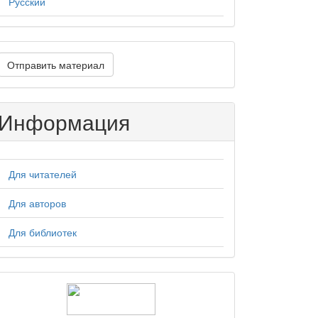
Русский
тправить
Отправить материал
атериал
Информация
Для читателей
Для авторов
Для библиотек
logos