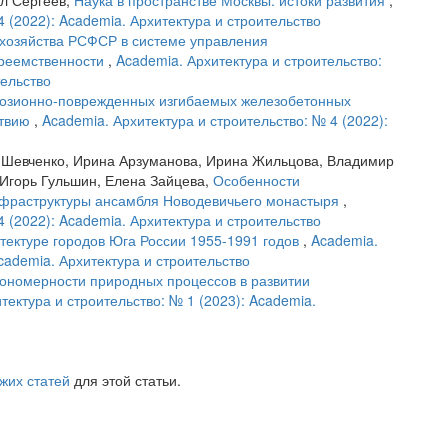
л Сергеев,
Наука в пространстве Москвы: истоки развития
,
4 (2022): Academia. Архитектура и строительство
хозяйства РСФСР в системе управления
преемственности
,
Academia. Архитектура и строительство:
тельство
розионно-поврежденных изгибаемых железобетонных
ствию
,
Academia. Архитектура и строительство: № 4 (2022):
 Шевченко, Ирина Арзуманова, Ирина Жильцова, Владимир
 Игорь Гульшин, Елена Зайцева,
Особенности
нфраструктуры ансамбля Новодевичьего монастыря
,
4 (2022): Academia. Архитектура и строительство
тектуре городов Юга России 1955-1991 годов
,
Academia.
Academia. Архитектура и строительство
ономерности природных процессов в развитии
тектура и строительство: № 1 (2023): Academia.
жих статей
для этой статьи.