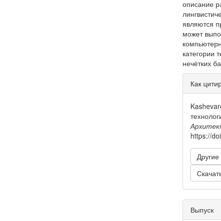
описание р
лингвистич
являются п
может выпо
компьютерн
категории 
нечётких ба
Инфо
Как цити
о ста
Kashevaro
технолог
Архитек
https://d
Другие
Скачат
Выпуск