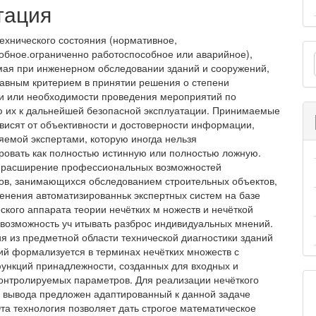
тация
технического состояния (нормативное,
О
обное.ограниченно работоспособное или аварийное),
ая при инженерном обследовании зданий и сооружений,
м
лавным критерием в принятии решения о степени
и или необходимости проведения мероприятий по
 их к дальнейшей безопасной эксплуатации. Принимаемые
висят от объективности и достоверности информации,
яемой экспертами, которую иногда нельзя
ровать как полностью истинную или полностью ложную.
 расширение профессиональных возможностей
ов, занимающихся обследованием строительных объектов,
енения автоматизированньк экспертных систем на базе
ского аппарата теории нечётких м ножеств и нечёткой
т возможность уч итывать разброс индивидуальных мнений.
 из предметной области технической диагностики зданий
ий формализуется в терминах нечётких множеств с
нкций принадлежности, созданных для входных и
онтролируемых параметров. Для реализации нечёткого
о вывода предложен адаптированный к данной задаче
Эта технология позволяет дать строгое математическое