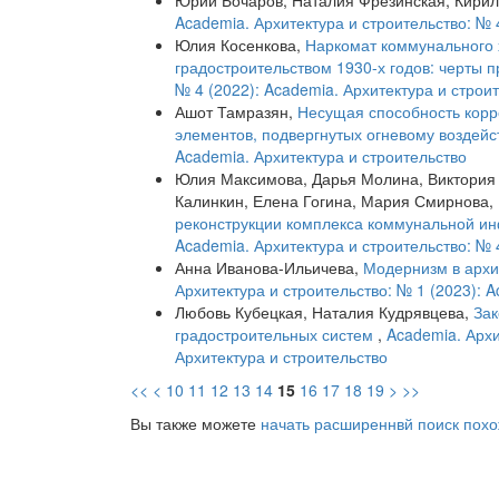
Юрий Бочаров, Наталия Фрезинская, Кирил
Academia. Архитектура и строительство: № 
Юлия Косенкова,
Наркомат коммунального 
градостроительством 1930-х годов: черты 
№ 4 (2022): Academia. Архитектура и строи
Ашот Тамразян,
Несущая способность кор
элементов, подвергнутых огневому воздей
Academia. Архитектура и строительство
Юлия Максимова, Дарья Молина, Виктория
Калинкин, Елена Гогина, Мария Смирнова,
реконструкции комплекса коммунальной и
Academia. Архитектура и строительство: № 
Анна Иванова-Ильичева,
Модернизм в архи
Архитектура и строительство: № 1 (2023): 
Любовь Кубецкая, Наталия Кудрявцева,
Зак
градостроительных систем
,
Academia. Архи
Архитектура и строительство
<<
<
10
11
12
13
14
15
16
17
18
19
>
>>
Вы также можете
начать расширеннвй поиск похо