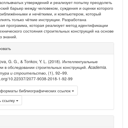
асплывчатых утверждений и реализует попытку преодолеть
еский барьер между человеком, суждения и оценки которого
риближёнными и нечёткими, и компьютером, который
лнять только чёткие инструкции. Разработана
ая программа, которая реализует метод идентификации
технического состояния строительных конструкций на основе
з знаний.
рмация
ровать
тье
va, G. G., & Tonkov, Y. L. (2018). Интеллектуальные
ии в обследовании строительных конструкций.
Academia.
тура и строительство
, (1), 92–99.
oi.org/10.22337/2077-9038-2018-1-92-99
 форматы библиографических ссылок
ь ссылку