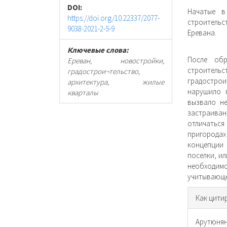
DOI:
Начатые в
https://doi.org/10.22337/2077-
строительс
9038-2021-2-5-9
Еревана.
Ключевые слова:
После обр
Ереван, новостройки,
строительс
градострои¬тельство,
градострои
архитектура, жилые
нарушило г
кварталы
вызвало н
застраиван
отличаться
пригородах
концепции
поселки, ил
необходим
учитывающе
Инфо
Как цити
о ста
Арутюнян