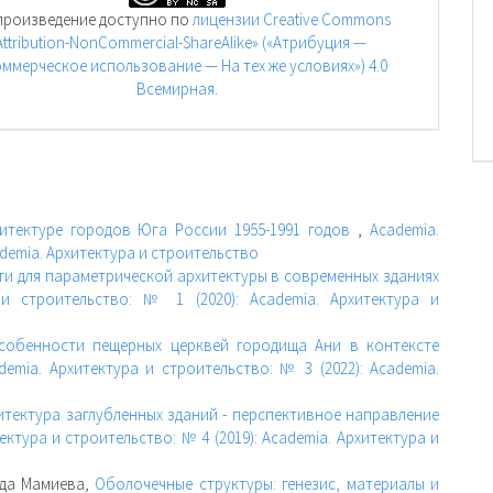
произведение доступно по
лицензии Creative Commons
Attribution-NonCommercial-ShareAlike» («Атрибуция —
ммерческое использование — На тех же условиях») 4.0
Всемирная
.
итектуре городов Юга России 1955-1991 годов
,
Academia.
ademia. Архитектура и строительство
ти для параметрической архитектуры в современных зданиях
 и строительство: № 1 (2020): Academia. Архитектура и
собенности пещерных церквей городища Ани в контексте
demia. Архитектура и строительство: № 3 (2022): Academia.
итектура заглубленных зданий - перспективное направление
ектура и строительство: № 4 (2019): Academia. Архитектура и
ида Мамиева,
Оболочечные структуры: генезис, материалы и