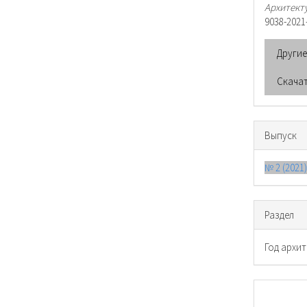
Архитект
9038-2021
Други
Скача
Выпуск
№ 2 (2021
Раздел
Год архи