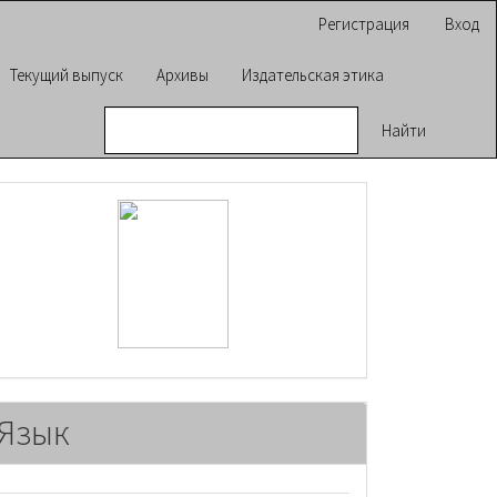
Регистрация
Вход
Текущий выпуск
Архивы
Издательская этика
Найти
raasn
Язык