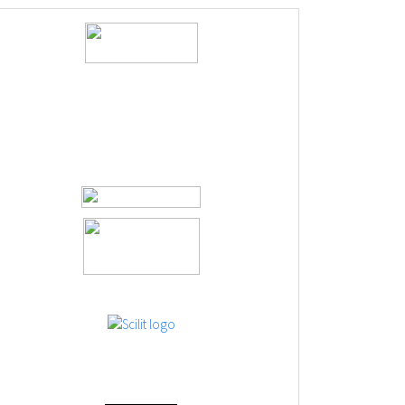
logos