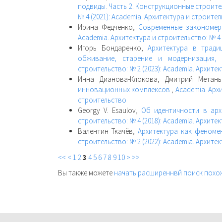
подвиды. Часть 2. Конструкционные строит
№ 4 (2021): Academia. Архитектура и строите
Ирина Федченко,
Современные закономе
Academia. Архитектура и строительство: № 4 
Игорь Бондаренко,
Архитектура в тради
обживание, старение и модернизация,
строительство: № 2 (2023): Academia. Архите
Инна Дианова-Клокова, Дмитрий Метан
инновационных комплексов
,
Academia. Архи
строительство
Georgy V. Esaulov,
Об идентичности в арх
строительство: № 4 (2018): Academia. Архите
Валентин Ткачёв,
Архитектура как феноме
строительство: № 2 (2022): Academia. Архите
<<
<
1
2
3
4
5
6
7
8
9
10
>
>>
Вы также можете
начать расширеннвй поиск похо