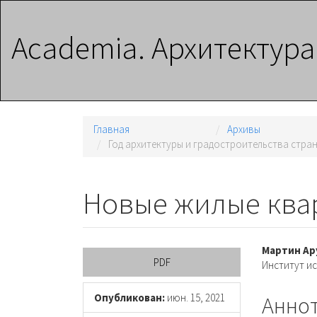
Главная
навигационная
Academia. Архитектура
панель
Основное
содержимое
Боковая
панель
Главная
Архивы
Год архитектуры и градостроительства стра
Новые жилые ква
Боковая
Осно
Мартин А
PDF
Институт ис
панель
соде
статьи
стать
Опубликован:
июн. 15, 2021
Анно