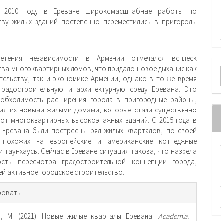
 2010 году в Ереване широкомасштабные работы по
тву жилых зданий постепенно пере­местились в пригороды
етения независимости в Армении отмечал­ся всплеск
О
тва многоквартирных домов, что придало новое дыхание как
м
тельству, так и экономике Армении, однако в то же время
радо­строительную и архитектурную среду Еревана. Это
еобходимость расширения города в пригородные районы,
ия их новыми жилыми домами, которые стали существенно
 от многоквартирных высокоэтажных зданий. С 2015 года в
 Еревана были постро­ены ряд жилых кварталов, по своей
 похожих на европейские и американские коттеджные
и таунхаусы. Сейчас в Ереване ситуация такова, что назрела
ость пересмотра градостроительной концепции города,
й активное городское строительство.
рмация
ровать
тье
, М. (2021). Новые жилые кварталы Еревана.
Academia.