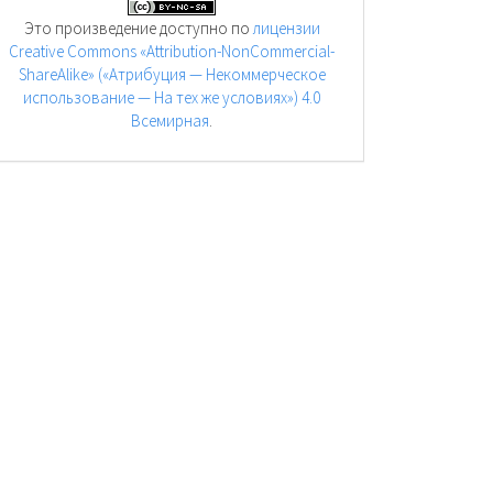
Это произведение доступно по
лицензии
Creative Commons «Attribution-NonCommercial-
ShareAlike» («Атрибуция — Некоммерческое
использование — На тех же условиях») 4.0
Всемирная
.