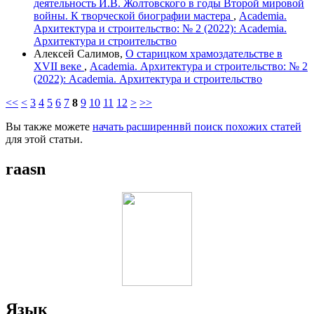
деятельность И.В. Жолтовского в годы Второй мировой
войны. К творческой биографии мастера
,
Academia.
Архитектура и строительство: № 2 (2022): Academia.
Архитектура и строительство
Алексей Салимов,
О старицком храмоздательстве в
XVII веке
,
Academia. Архитектура и строительство: № 2
(2022): Academia. Архитектура и строительство
<<
<
3
4
5
6
7
8
9
10
11
12
>
>>
Вы также можете
начать расширеннвй поиск похожих статей
для этой статьи.
raasn
Язык