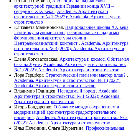
Полина Цветкова,
Эволюция палладианской
архитектурной традиции Германии конца XVII –
середины XIX века
,
Academia. Архитектура и
строительство: № 1 (2022): Academia. Архитектура и
строительство
Елизавета Малиновская,
Национальные школы ХХ века
- социокультурные и профессиональные парадигмы
формирования архитектуры столиц.
Центральноазиатский контекст
,
Academia. Архитектура
и строительство: № 3 (2020): Academia. Архитектура и
строительство
Елена Логоватовская,
Архитектура и космос. Обитаемая
база на Луне
,
Academia. Архитектура и строительство:
№ 1 (2022): Academia. Архитектура и строительство
Лора Герцберг,
Стратегический план или мастер план?
,
Academia. Архитектура и строительство: № 1 (2022):
Academia. Архитектура и строительство
Владимир Юдинцев,
Невидимый город
,
Academia.
Архитектура и строительство: № 1 (2022): Academia.
Архитектура и строительство
Игорь Бондаренко,
О балансе между сохранением и
модернизацией архитектурно-градостроительного
наследия
,
Academia. Архитектура и строительство: № 2
(2022): Academia. Архитектура и строительство
Илья Печёнкин, Ольга Шурыгина,
Профессиональная