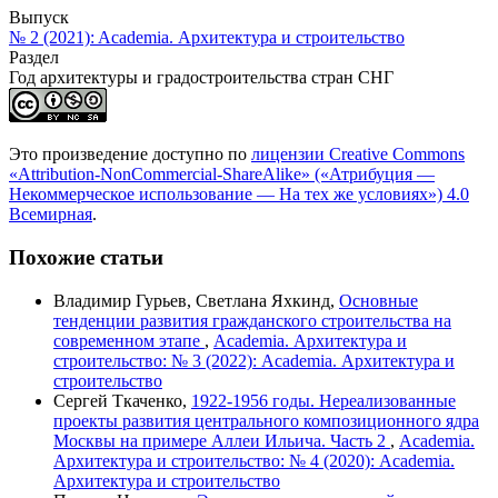
Выпуск
№ 2 (2021): Academia. Архитектура и строительство
Раздел
Год архитектуры и градостроительства стран СНГ
Это произведение доступно по
лицензии Creative Commons
«Attribution-NonCommercial-ShareAlike» («Атрибуция —
Некоммерческое использование — На тех же условиях») 4.0
Всемирная
.
Похожие статьи
Владимир Гурьев, Светлана Яхкинд,
Основные
тенденции развития гражданского строительства на
современном этапе
,
Academia. Архитектура и
строительство: № 3 (2022): Academia. Архитектура и
строительство
Сергей Ткаченко,
1922-1956 годы. Нереализованные
проекты развития центрального композиционного ядра
Москвы на примере Аллеи Ильича. Часть 2
,
Academia.
Архитектура и строительство: № 4 (2020): Academia.
Архитектура и строительство