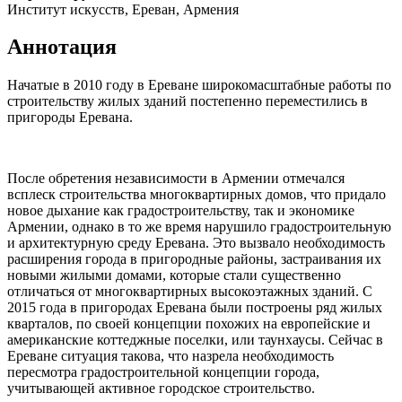
Институт искусств, Ереван, Армения
Аннотация
Начатые в 2010 году в Ереване широкомасштабные работы по
строительству жилых зданий постепенно пере­местились в
пригороды Еревана.
После обретения независимости в Армении отмечал­ся
всплеск строительства многоквартирных домов, что придало
новое дыхание как градостроительству, так и экономике
Армении, однако в то же время нарушило градо­строительную
и архитектурную среду Еревана. Это вызвало необходимость
расширения города в пригородные районы, застраивания их
новыми жилыми домами, которые стали существенно
отличаться от многоквартирных высокоэтажных зданий. С
2015 года в пригородах Еревана были постро­ены ряд жилых
кварталов, по своей концепции похожих на европейские и
американские коттеджные поселки, или таунхаусы. Сейчас в
Ереване ситуация такова, что назрела необходимость
пересмотра градостроительной концепции города,
учитывающей активное городское строительство.