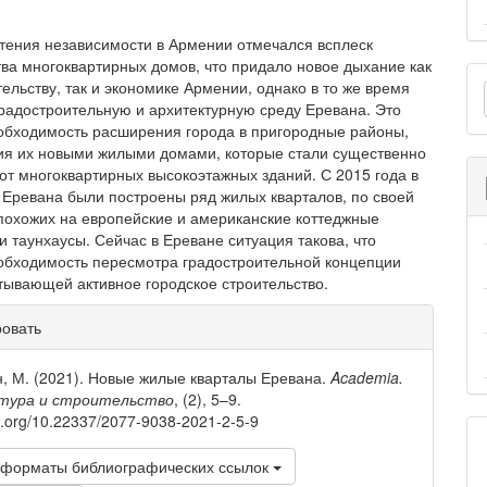
тения независимости в Армении отмечал­ся всплеск
тва многоквартирных домов, что придало новое дыхание как
О
ельству, так и экономике Армении, однако в то же время
м
радо­строительную и архитектурную среду Еревана. Это
обходимость расширения города в пригородные районы,
ия их новыми жилыми домами, которые стали существенно
 от многоквартирных высокоэтажных зданий. С 2015 года в
 Еревана были постро­ены ряд жилых кварталов, по своей
похожих на европейские и американские коттеджные
и таунхаусы. Сейчас в Ереване ситуация такова, что
обходимость пересмотра градостроительной концепции
итывающей активное городское строительство.
рмация
ровать
тье
, М. (2021). Новые жилые кварталы Еревана.
Academia.
тура и строительство
, (2), 5–9.
oi.org/10.22337/2077-9038-2021-2-5-9
 форматы библиографических ссылок