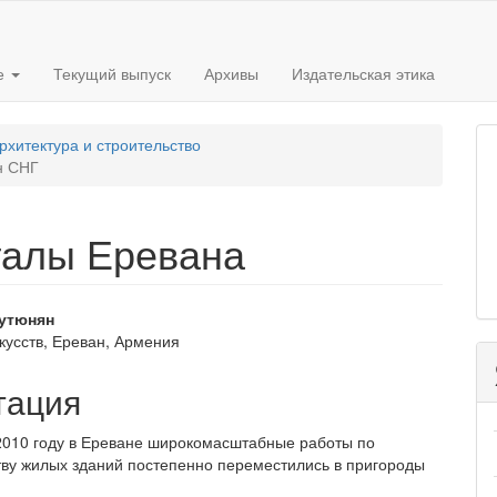
е
Текущий выпуск
Архивы
Издательская этика
рхитектура и строительство
н СНГ
талы Еревана
вное
утюнян
кусств, Ереван, Армения
ржимое
и
тация
2010 году в Ереване широкомасштабные работы по
тву жилых зданий постепенно пере­местились в пригороды