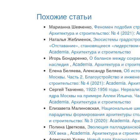
Похожие статьи
Марианна Шевченко,
Феномен подобия стр
Архитектура и строительство: № 4 (2021): 
Наталья Жеблиенок,
Экосистемы градострои
«Отставание», становящееся «лидерством
Academia. Архитектура и строительство
Игорь Бондаренко,
О балансе между сохра
наследия
,
Academia. Архитектура и строите
Елена Беляева, Александр Беляев,
Об исто
Москвы. Часть 2. Благоустройство и инжене
строительство: № 4 (2021): Academia. Архи
Сергей Ткаченко,
1922-1956 годы. Нереали
ядра Москвы на примере Аллеи Ильича. Ча
Academia. Архитектура и строительство
Елизавета Малиновская,
Национальные шко
парадигмы формирования архитектуры стол
и строительство: № 3 (2020): Academia. Арх
Полина Цветкова,
Эволюция палладианской
XIX века
,
Academia. Архитектура и строител
Александр Худин,
Новый парк Краснодара