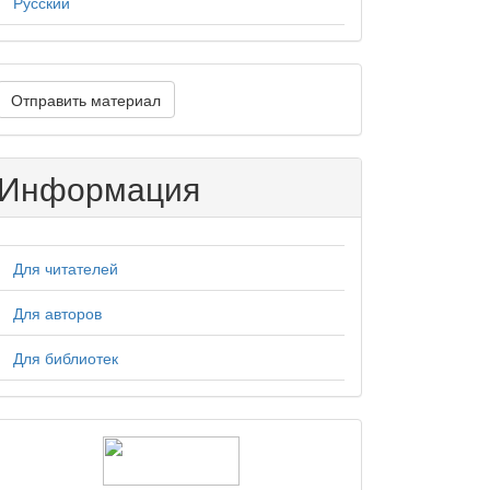
Русский
тправить
Отправить материал
атериал
Информация
Для читателей
Для авторов
Для библиотек
logos