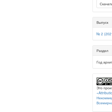
Скачат
Выпуск
№ 2 (202
Раздел
Год архи
Это прои
«Attribu
Некоммер
Всемирн