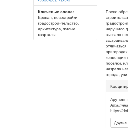
Ключевые слова:
После обре
Ереван, новостройки,
строительс
градострои¬тельство,
градостроит
архитектура, жилые
нарушило г
кварталы
вызвало не
застраиван
отличаться
пригородах
концепции 
поселки, ил
назрела не
города, уч
Инфо
Как цити
о ста
Арутюнян
Архитек
https://d
Другие