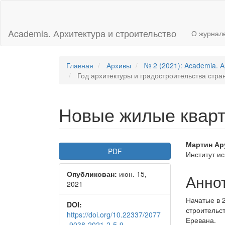
Главная
навигационная
панель
Academia. Архитектура и строительство
О журнал
Основное
содержимое
Боковая
панель
Главная
Архивы
№ 2 (2021): Academia. А
Год архитектуры и градостроительства стра
Новые жилые квар
Боковая
Осно
Мартин Ар
PDF
Институт ис
панель
соде
Опубликован:
июн. 15,
статьи
стать
Анно
2021
Начатые в 
DOI:
строительс
https://doi.org/10.22337/2077
Еревана.
-9038-2021-2-5-9