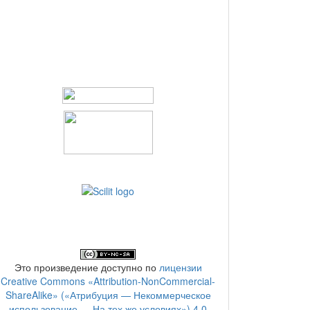
Это произведение доступно по
лицензии
Creative Commons «Attribution-NonCommercial-
ShareAlike» («Атрибуция — Некоммерческое
использование — На тех же условиях») 4.0