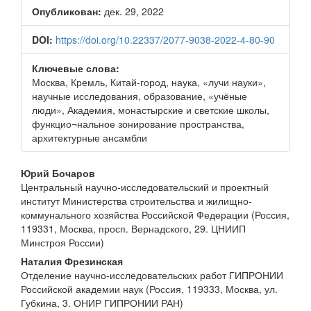
панель
Опубликован:
дек. 29, 2022
статьи
DOI:
https://doi.org/10.22337/2077-9038-2022-4-80-90
Ключевые слова:
Москва, Кремль, Китай-город, наука, «лучи науки»,
научные исследования, образование, «учёные
люди», Академия, монастырские и светские школы,
функцио¬нальное зонирование пространства,
архитектурные ансамбли
Основное
Юрий Бочаров
Центральный научно-исследовательский и проектный
содержимое
институт Министерства строительства и жилищно-
статьи
коммунального хозяйства Российской Федерации (Россия,
119331, Москва, просп. Вернадского, 29. ЦНИИП
Минстроя России)
Наталия Фрезинская
Отделение научно-исследовательских работ ГИПРОНИИ
Российской академии наук (Россия, 119333, Москва, ул.
Губкина, 3. ОНИР ГИПРОНИИ РАН)