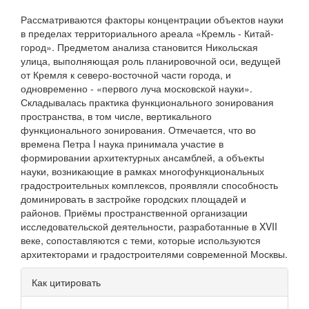
Рассматриваются факторы концентрации объектов науки
в пределах территориального ареала «Кремль - Китай-
город». Предметом анализа становится Никольская
улица, выполняющая роль планировочной оси, ведущей
от Кремля к северо-восточ­ной части города, и
одновременно - «первого луча московской науки».
Складывалась практика функционального зонирования
пространства, в том числе, вертикального
функционального зонирования. Отмечается, что во
времена Петра I наука при­нимала участие в
формировании архитектурных ансамблей, а объекты
науки, возникающие в рамках многофункциональных
градостроительных комплексов, проявляли способность
доми­нировать в застройке городских площадей и
районов. Приёмы пространственной организации
исследовательской деятельно­сти, разработанные в XVII
веке, сопоставляются с теми, которые используются
архитекторами и градостроителями современной Москвы.
Информация
Как цитировать
о статье