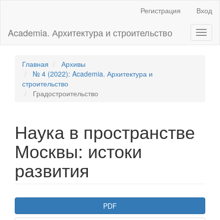
Главная
Регистрация
Вход
навигационная
панель
Academia. Архитектура и строительство
Toggl
Основное
naviga
содержимое
Боковая
панель
Главная
Архивы
№ 4 (2022): Academia. Архитектура и
строительство
Градостроительство
Наука в пространстве
Москвы: истоки
развития
Боковая
PDF