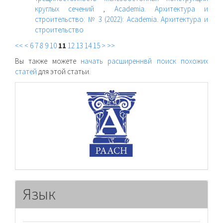
круглых сечений
,
Academia. Архитектура и
строительство: № 3 (2022): Academia. Архитектура и
строительство
<<
<
6
7
8
9
10
11
12
13
14
15
>
>>
Вы также можете
начать расширеннвй поиск похожих
статей
для этой статьи.
raasn
Язык