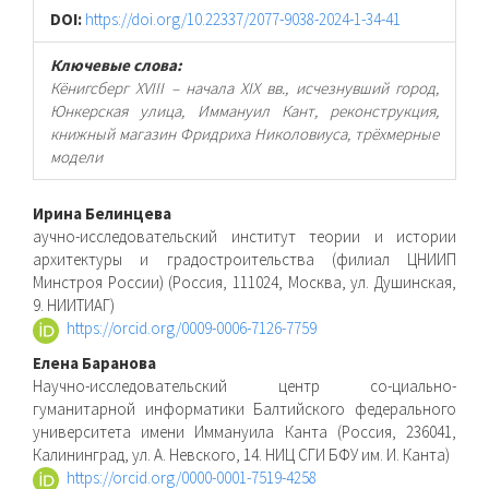
DOI:
https://doi.org/10.22337/2077-9038-2024-1-34-41
Ключевые слова:
Кёнигсберг XVIII – начала XIX вв., исчезнувший город,
Юнкерская улица, Иммануил Кант, реконструкция,
книжный магазин Фридриха Николовиуса, трёхмерные
модели
Основное
Ирина Белинцева
аучно-исследовательский институт теории и истории
содержимое
архитектуры и градостроительства (филиал ЦНИИП
Минстроя России) (Россия, 111024, Москва, ул. Душинская,
статьи
9. НИИТИАГ)
https://orcid.org/0009-0006-7126-7759
Елена Баранова
Научно-исследовательский центр со-циально-
гуманитарной информатики Балтийского федерального
университета имени Иммануила Канта (Россия, 236041,
Калининград, ул. А. Невского, 14. НИЦ СГИ БФУ им. И. Канта)
https://orcid.org/0000-0001-7519-4258