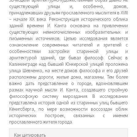
существующей улицы и, особенно, домов,
принадлежавших друзьям прославленного мыслителя в XVIII
– начале XIX века. Реконструкция исторического облика
зданий времени И. Канта основана на привлечении
существующих немногочисленных изобразительных и
письменных источников. Целью исследования является
ознакомление современных читателей и зрителей с
особенностями застройки старинной улицы и
архитектурой зданий, где бывал философ. Сейчас в
Калининграде над бывшей Юнкерской улицей проложена
улица Шевченко, на месте домов философа и его друзей
расположены дороги, жилые дома, магазины. Тем более
важно дать представление о городе, вдохновлявшем
размах научной мысли И. Канта, создавшего стройную
философскую систему мироздания. В исследовании
представлена история одной из старинных улиц бывшего
Кёнигсберга, по мере возможности воссоздан облик
исторических построек, связанных с именем
прославленного жителя города.
Информация
Как цитировать