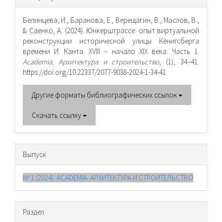
о статье
Белинцева, И., Баранова, Е., Верещагин, В., Маслов, В.,
& Саенко, А. (2024). Юнкерштрассе: опыт виртуальной
реконструкции исторической улицы Кёнигсберга
времени И. Канта. XVIII – начало XIX века: Часть 1.
Academia. Архитектура и строительство
, (1), 34–41.
https://doi.org/10.22337/2077-9038-2024-1-34-41
Другие форматы библиографических ссылок
Скачать ссылку
Выпуск
№ 1 (2024): ACADEMIA. АРХИТЕКТУРА И СТРОИТЕЛЬСТВО
Раздел