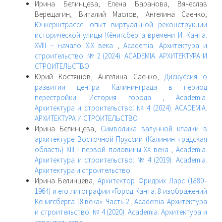
Ирина Белинцева, Елена Баранова, Вячеслав
Верещагин, Виталий Маслов, Ангелина Саенко,
Юнкерштрассе: опыт виртуальной реконструкции
исторической улицы Кёнигсберга времени И. Канта.
XVIII – начало XIX века
,
Academia. Архитектура и
строительство: № 2 (2024): ACADEMIA. АРХИТЕКТУРА И
СТРОИТЕЛЬСТВО
Юрий Костяшов, Ангелина Саенко,
Дискуссия о
развитии центра Калининграда в период
перестройки. История города
,
Academia.
Архитектура и строительство: № 4 (2024): ACADEMIA.
АРХИТЕКТУРА И СТРОИТЕЛЬСТВО
Ирина Белинцева,
Символика валунной кладки в
архитектуре Восточной Пруссии (Калинин¬градская
область) XIII - первой половины XX века
,
Academia.
Архитектура и строительство: № 4 (2019): Academia.
Архитектура и строительство
Ирина Белинцева,
Архитектор Фридрих Ларс (1880–
1964) и его литографии «Город Канта. 8 изображений
Кёнигсберга 18 века». Часть 2
,
Academia. Архитектура
и строительство: № 4 (2020): Academia. Архитектура и