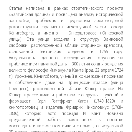
Статья написана в рамках стратегического проекта
«Балтийская долина» и посвящена анализу исторической
застройки, проблемам и трудностям архитектурной
реконструкции фрагмента исчезнувшей части города
Кёнигсберга, а именно – Юнкерштрассе (Юнкерской
улицы). Эта улица входила в структуру Замковой
слободки, расположенной вблизи старинной крепости,
основанной Тевтонским орденом в 1255 году.
Актуальность данного исследования обусловлена
приближением памятной даты – 300-летия со дня рождения
великого философа Иммануила Канта (род. 22 апреля 1724
г.). Уроженец Кёнигсберга, учёный в конце жизни проживал
в собственном доме на Принцессинштрассе (улица
Принцесс), расположенной вблизи Юнкерштрассе. На
Юнкерштрассе жили и работали его друзья – учёный и
фармацевт Карл Готтфридт Хаген (1749–1829) и
книготорговец и издатель Фридрих Николовиус (1768–
1836), которых часто посещал И. Кант. Новизна
представленной работы заключается в попытке
воссоздать в письменном виде и с помощью визуальной
3D-модели архитектурно-художественный образ давно не