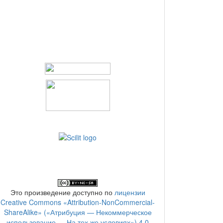
Это произведение доступно по
лицензии
Creative Commons «Attribution-NonCommercial-
ShareAlike» («Атрибуция — Некоммерческое
использование — На тех же условиях») 4.0