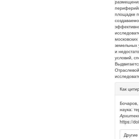
размещения
периферийн
площадке п
создаваемо
эффективно
исследоват
московских 
земельных 
и недостат
условий, с
Выдвигаетс
Отраслевой
исследоват
Инфо
Как цити
о ста
Бочаров, 
наука: т
Архитек
https://d
Другие