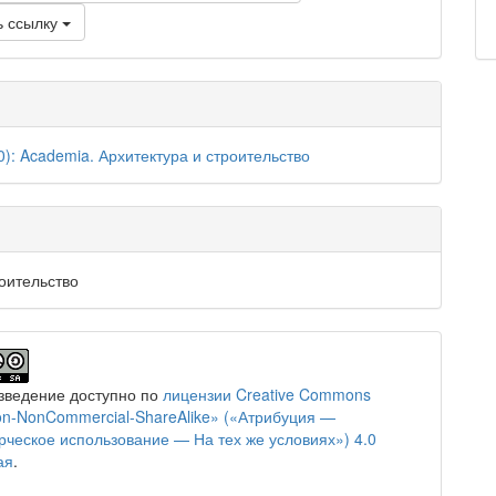
ь ссылку
0): Academia. Архитектура и строительство
оительство
зведение доступно по
лицензии Creative Commons
tion-NonCommercial-ShareAlike» («Атрибуция —
ческое использование — На тех же условиях») 4.0
ая
.