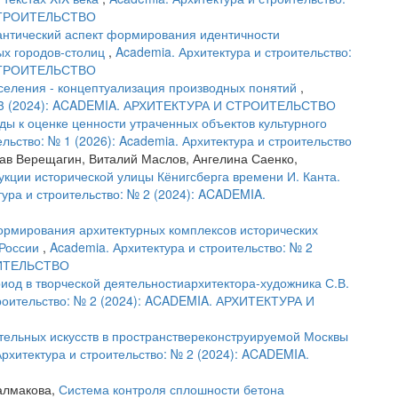
 СТРОИТЕЛЬСТВО
нтический аспект формирования идентичности
ых городов-столиц
,
Academia. Архитектура и строительство:
 СТРОИТЕЛЬСТВО
селения - концептуализация производных понятий
,
 № 3 (2024): ACADEMIA. АРХИТЕКТУРА И СТРОИТЕЛЬСТВО
ы к оценке ценности утраченных объектов культурного
льство: № 1 (2026): Academia. Архитектура и строительство
ав Верещагин, Виталий Маслов, Ангелина Саенко,
кции исторической улицы Кёнигсберга времени И. Канта.
тура и строительство: № 2 (2024): ACADEMIA.
рмирования архитектурных комплексов исторических
 России
,
Academia. Архитектура и строительство: № 2
ОИТЕЛЬСТВО
иод в творческой деятельностиархитектора-художника С.В.
троительство: № 2 (2024): ACADEMIA. АРХИТЕКТУРА И
тельных искусств в пространствереконструируемой Москвы
Архитектура и строительство: № 2 (2024): ACADEMIA.
алмакова,
Система контроля сплошности бетона