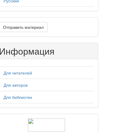
Русский
тправить
Отправить материал
атериал
Информация
Для читателей
Для авторов
Для библиотек
logos