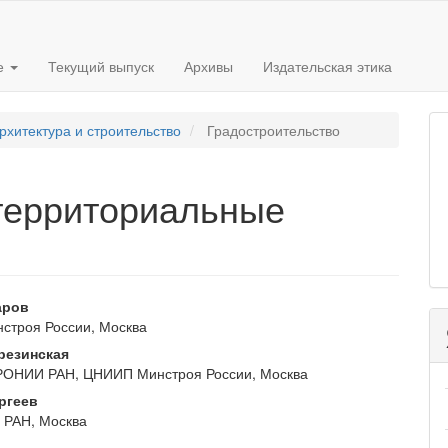
е
Текущий выпуск
Архивы
Издательская этика
рхитектура и строительство
Градостроительство
 территориальные
я
вное
аров
троя России, Москва
ржимое
резинская
и
ОНИИ РАН, ЦНИИП Минстроя России, Москва
ргеев
РАН, Москва