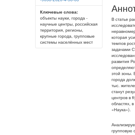
Анно
Ключевые слова:
объекты науки, города -
В статье р
научные центры, российская
исследоват
территория, регионы,
неравномер
крупные города, групповые
которая ус
системы населённых мест
темпов рос
задачами С
исследован
развития Р
определя­ю
этой зоны.
города долж
тыс. жител
станут рез
центров в 
областях, 
«Наука»).
Анализируе
групповую 