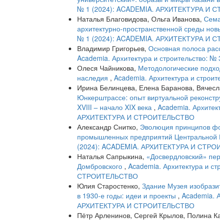
№ 1 (2024): ACADEMIA. АРХИТЕКТУРА И
Наталья Благовидова, Ольга Иванова,
Сема
архитектурно-пространственной среды нов
№ 1 (2024): ACADEMIA. АРХИТЕКТУРА И
Владимир Григорьев,
Основная полоса рас
Academia. Архитектура и строительство:
Олеся Чайникова,
Методологические подход
наследия
,
Academia. Архитектура и строите
Ирина Белинцева, Елена Баранова, Вячесл
Юнкерштрассе: опыт виртуальной реконстру
XVIII – начало XIX века
,
Academia. Архитек
АРХИТЕКТУРА И СТРОИТЕЛЬСТВО
Александр Снитко,
Эволюция принципов фо
промышленных предприятий Центральной
(2024): ACADEMIA. АРХИТЕКТУРА И СТР
Наталья Сапрыкина,
«Досвердловский» пер
Домбровского
,
Academia. Архитектура и с
СТРОИТЕЛЬСТВО
Юлия Старостенко,
Здание Музея изобрази
в 1930-е годы: идеи и проекты
,
Academia. 
АРХИТЕКТУРА И СТРОИТЕЛЬСТВО
Пётр Арленинов, Сергей Крылов, Полина К