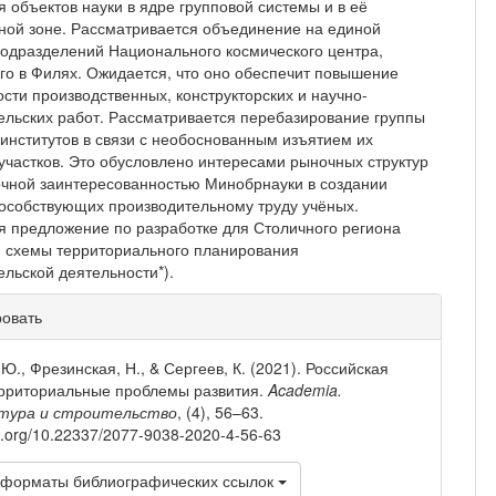
 объектов науки в ядре групповой системы и в её
ой зоне. Рассматривается объединение на единой
одразделений Национального космического центра,
го в Филях. Ожидается, что оно обеспечит повышение
сти производственных, конструкторских и научно-
ельских работ. Рассматривается пере­базирование группы
институтов в связи с необо­снованным изъятием их
участков. Это обусловлено интересами рыночных структур
очной заинтересо­ванностью Минобрнауки в создании
пособствующих производительному труду учёных.
я предложение по разработке для Столичного региона
 схемы террито­риального планирования
ельской деятельности*).
рмация
ровать
тье
Ю., Фрезинская, Н., & Сергеев, К. (2021). Российская
ерриториальные проблемы развития.
Academia.
тура и строительство
, (4), 56–63.
oi.org/10.22337/2077-9038-2020-4-56-63
 форматы библиографических ссылок