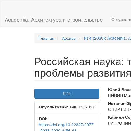
Главная
навигационная
панель
Academia. Архитектура и строительство
О журнал
Основное
содержимое
Боковая
панель
Главная
Архивы
№ 4 (2020): Academia. А
Российская наука:
проблемы развити
Боковая
Осно
Юрий Боч
PDF
ЦНИИП Минс
панель
соде
Наталия Ф
Опубликован:
янв. 14, 2021
статьи
стать
ОНИР ГИПР
Кирилл Се
DOI:
ГИПРОНИИ 
https://doi.org/10.22337/2077
-9038-2020-4-56-63