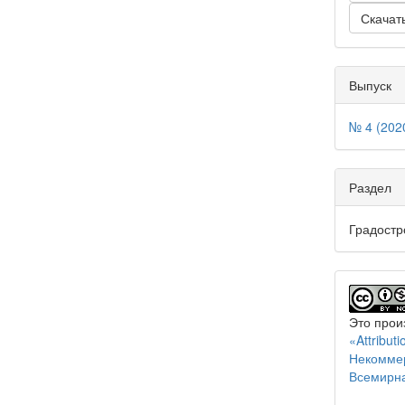
Скачат
Выпуск
№ 4 (202
Раздел
Градостр
Это прои
«Attribu
Некоммер
Всемирн