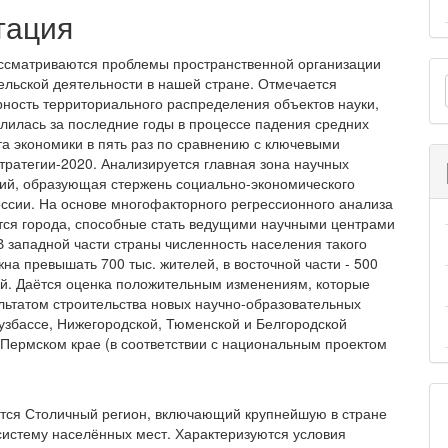
тация
ассматриваются проблемы пространственной организации
О
ельской деятельности в нашей стране. Отмечается
м
ность территориального распределе­ния объектов науки,
илилась за последние годы в процессе падения средних
та экономики в пять раз по сравнению с ключевыми
тратегии-2020. Анали­зируется главная зона научных
ий, образующая стержень социально-экономического
оссии. На основе многофакторного регрессионного анализа
тся города, способные стать ведущими научными центрами
 В западной части страны численность населения такого
на превышать 700 тыс. жителей, в восточ­ной части - 500
ей. Даётся оценка положительным изменениям, которые
ультатом строительства но­вых научно-образовательных
Кузбассе, Нижего­родской, Тюменской и Белгородской
в Пермском крае (в соответствии с национальным проектом
тся Столичный регион, включающий крупнейшую в стране
систему населённых мест. Характеризуются условия