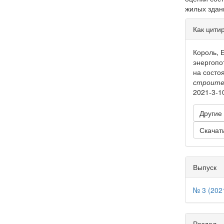
жилых здан
Инфо
Как цити
о ста
Король, 
энергопо
на состо
строите
2021-3-1
Другие
Скачат
Выпуск
№ 3 (202
Раздел