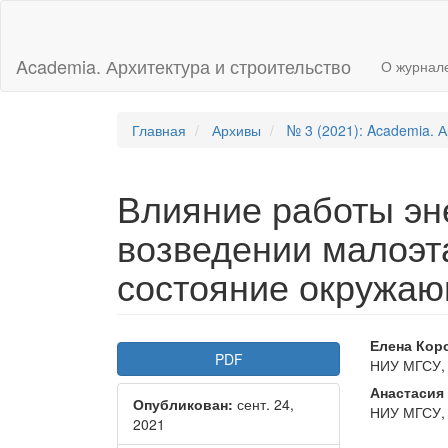
Главная
навигационная
панель
Academia. Архитектура и строительство
О журнал
Основное
содержимое
Боковая
панель
Главная
Архивы
№ 3 (2021): Academia. А
Влияние работы эн
возведении малоэт
состояние окружа
Боковая
Осно
Елена Кор
PDF
НИУ МГСУ,
панель
соде
Анастасия
Опубликован:
сент. 24,
статьи
стать
НИУ МГСУ,
2021