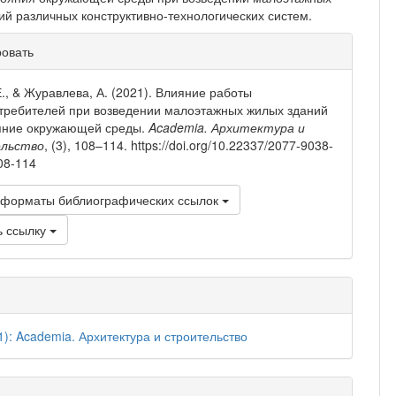
ий различных конструктивно-технологических систем.
рмация
ровать
тье
Е., & Журавлева, А. (2021). Влияние работы
требителей при возведении малоэтажных жилых зданий
яние окружающей среды.
Academia. Архитектура и
льство
, (3), 108–114. https://doi.org/10.22337/2077-9038-
08-114
 форматы библиографических ссылок
ь ссылку
1): Academia. Архитектура и строительство