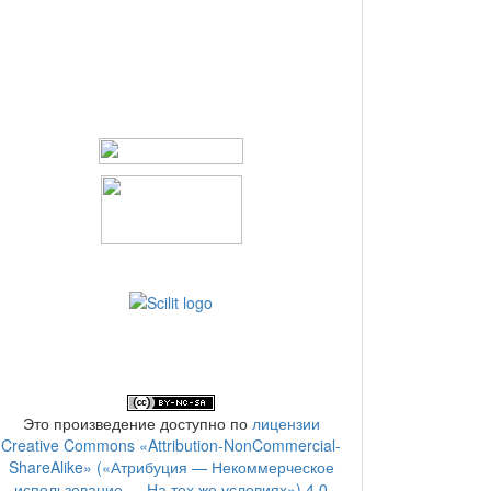
Это произведение доступно по
лицензии
Creative Commons «Attribution-NonCommercial-
ShareAlike» («Атрибуция — Некоммерческое
использование — На тех же условиях») 4.0