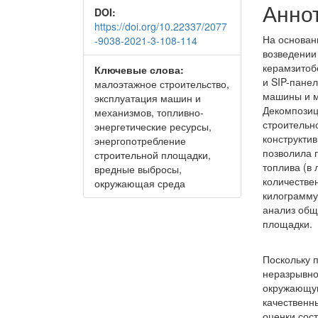
Анно
DOI:
https://doi.org/10.22337/2077
На основан
-9038-2021-3-108-114
возведении
керамзитоб
Ключевые слова:
и SIP-пане
малоэтажное строительство,
машины и м
эксплуатация машин и
Декомпозиц
механизмов, топливно-
строительн
энергетические ресурсы,
конструкти
энергопотребление
позволила п
строительной площадки,
топлива (в
вредные выбросы,
количестве
окружающая среда
килограмму
анализ общ
площадки.
Поскольку 
неразрывно
окружающую
качественн
оценки сос