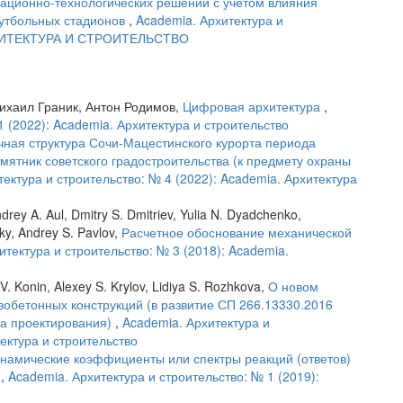
ационно-технологических решений с учетом влияния
футбольных стадионов
,
Academia. Архитектура и
АРХИТЕКТУРА И СТРОИТЕЛЬСТВО
ихаил Граник, Антон Родимов,
Цифровая архитектура
,
1 (2022): Academia. Архитектура и строительство
ная структура Сочи-Мацестинского курорта периода
ятник советского градостроительства (к предмету охраны
ектура и строительство: № 4 (2022): Academia. Архитектура
drey A. Aul, Dmitry S. Dmitriev, Yulia N. Dyadchenko,
sky, Andrey S. Pavlov,
Расчетное обоснование механической
итектура и строительство: № 3 (2018): Academia.
V. Konin, Alexey S. Krylov, Lidiya S. Rozhkova,
О новом
обетонных конструкций (в развитие СП 266.13330.2016
ла проектирования)
,
Academia. Архитектура и
тектура и строительство
намические коэффициенты или спектры реакций (ответов)
?
,
Academia. Архитектура и строительство: № 1 (2019):