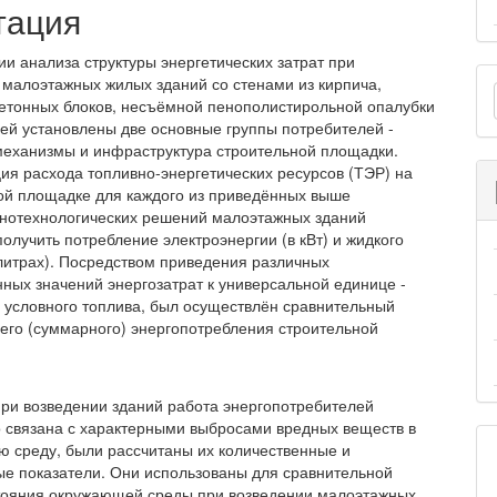
тация
ии анализа структуры энергетических затрат при
О
 малоэтажных жилых зданий со стенами из кирпича,
етонных блоков, несъёмной пенополистирольной опалубки
м
лей установлены две основ­ные группы потребителей -
еханизмы и инфра­структура строительной площадки.
ия расхода топливно-энергетических ресурсов (ТЭР) на
ой площадке для каждого из приведённых выше
вно­технологических решений малоэтажных зданий
олучить потребление электроэнергии (в кВт) и жидкого
 литрах). Посредством приведения различных
нных значений энергозатрат к универсальной единице -
 условного топлива, был осуществлён сравнительный
его (суммарного) энергопотребле­ния строительной
при возведении зданий работа энергопотребителей
 связана с характерными выбросами вредных веществ в
 среду, были рассчитаны их количественные и
ые показатели. Они исполь­зованы для сравнительной
тояния окружающей среды при возведении малоэтажных