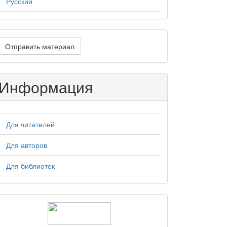
Русский
тправить
Отправить материал
атериал
Информация
Для читателей
Для авторов
Для библиотек
logos