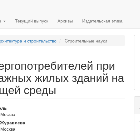
е
Текущий выпуск
Архивы
Издательская этика
рхитектура и строительство
Cтроительные науки
ергопотребителей при
ажных жилых зданий на
ющей среды
вное
оль
 Москва
ржимое
 Журавлева
и
 Москва