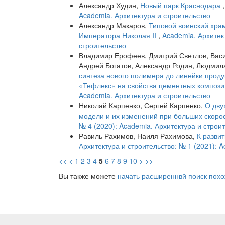
Александр Худин,
Новый парк Краснодара
Academia. Архитектура и строительство
Александр Макаров,
Типовой воинский хра
Императора Николая II
,
Academia. Архитек
строительство
Владимир Ерофеев, Дмитрий Светлов, Васи
Андрей Богатов, Александр Родин, Людмил
синтеза нового полимера до линейки проду
«Тефлекс» на свойства цементных композ
Academia. Архитектура и строительство
Николай Карпенко, Сергей Карпенко,
О дву
модели и их изменений при больших скоро
№ 4 (2020): Academia. Архитектура и строи
Равиль Рахимов, Наиля Рахимова,
К разви
Архитектура и строительство: № 1 (2021): 
<<
<
1
2
3
4
5
6
7
8
9
10
>
>>
Вы также можете
начать расширеннвй поиск похо