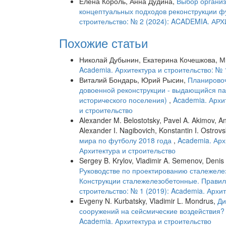
Елена Король, Анна Дудина,
Выбор организ
концептуальных подходов реконструкции 
строительство: № 2 (2024): ACADEMIA. 
Похожие статьи
Николай Дубынин, Екатерина Кочешкова, М
Academia. Архитектура и строительство: № 
Виталий Бондарь, Юрий Рысин,
Планировоч
довоенной реконструкции - выдающийся пам
исторического поселения)
,
Academia. Архит
и строительство
Alexander M. Belostotsky, Pavel A. Akimov, An
Alexander I. Nagibovich, Konstantin I. Ostrov
мира по футболу 2018 года
,
Academia. Арх
Архитектура и строительство
Sergey B. Krylov, Vladimir A. Semenov, Denis 
Руководстве по проектированию сталежелез
Конструкции сталежелезобетонные. Прави
строительство: № 1 (2019): Academia. Архи
Evgeny N. Kurbatsky, Vladimir L. Mondrus,
Ди
сооружений на сейсмические воздействия
Academia. Архитектура и строительство