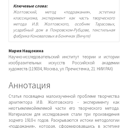
Ключевые слова:
Жолтовский, метод «подражания», эстетика
классицизма, эксперимент как часть творческого
метода И.В. Жолтовского, особняк Тарасовых,
усадебный дом в Покровском-Рубцове, текстильная
фабрика Коноваловых в Бонячках (Вичуге)
Основное
Мария Нащокина
Научно-исследовательский институт теории и истории
содержимое
изобразительных искусств Российской академии
художеств (119034, Москва, ул. Пречистенка, 21. НИИ РАХ)
статьи
Аннотация
Статья посвящена малоизученной проблеме творчества
архитектора И.В. Жолтовского - эксперименту как
неотъемлемой­емлемой части его творческого метода.
Материалом для исследования стали три произведения
зодчего 1910-х годов. Раскрываются истоки методологии
«подражания», которая, сформировавшись в эстетике