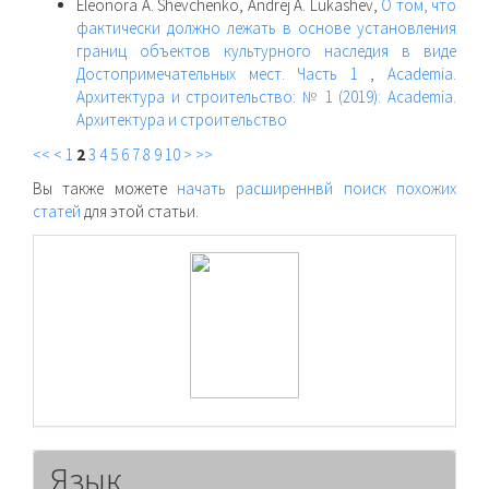
Eleonora A. Shevchenko, Andrej A. Lukashev,
О том, что
фактически должно лежать в основе установления
границ объектов культурного наследия в виде
Достопримечательных мест. Часть 1
,
Academia.
Архитектура и строительство: № 1 (2019): Academia.
Архитектура и строительство
<<
<
1
2
3
4
5
6
7
8
9
10
>
>>
Вы также можете
начать расширеннвй поиск похожих
статей
для этой статьи.
raasn
Язык