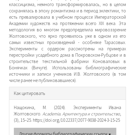
классицизма, немного трансформировалась, но в целом
сохранялась в эпоху романтизма и в период эклектики, то
есть превалировала в учебном процессе Императорской
Академии худо­жеств на протяжении всего XIX века. Эта
методология во многом предопределила мировоззрение
Жолтовского, что ярко проявилось уже в одном из его
самых известных произведений - особняке Тарасовых.
Эксперименты с ордером рассмотрены на примерах
перестройки усадебного дома в Покровском-Рубцове и в
строительстве текстильной фабрики Коноваловых в
Бонячках (Вичуге). Использованы библиографические
источники и записи учеников И.В. Жолтовского (в том
числе ранее не публиковавшиеся).
Информация
Как цитировать
о статье
Нащокина, М. (2024). Эксперименты Ивана
Жолтовского.
Academia. Архитектура и строительство
,
(3), 15–25. https://doi.org/10.22337/2077-9038-2024-3-15-25
Другие форматы библиографических ссылок