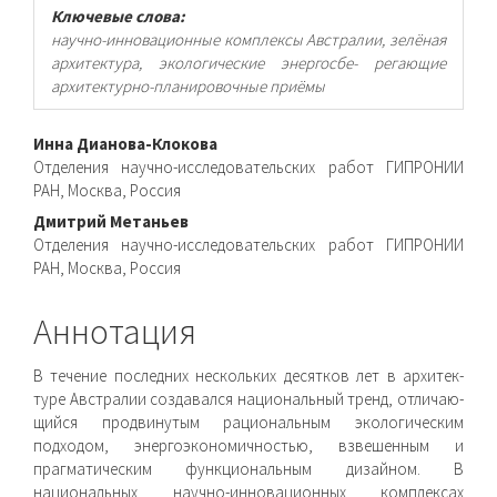
Ключевые слова:
научно-инновационные комплексы Австралии, зелёная
архитектура, экологические энергосбе- регающие
архитектурно-планировочные приёмы
Основное
Инна Дианова-Клокова
Отделения научно-исследовательских работ ГИПРОНИИ
содержимое
РАН, Москва, Россия
статьи
Дмитрий Метаньев
Отделения научно-исследовательских работ ГИПРОНИИ
РАН, Москва, Россия
Аннотация
В течение последних нескольких десятков лет в архитек­
туре Австралии создавался национальный тренд, отличаю­
щийся продвинутым рациональным экологическим
подходом, энергоэкономичностью, взвешенным и
прагматическим функциональным дизайном. В
национальных научно-ин­новационных комплексах