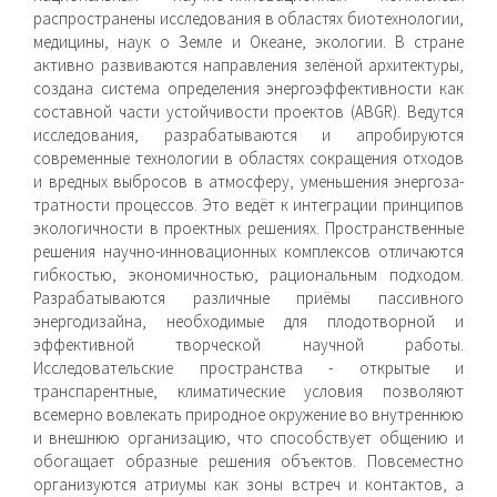
распространены исследования в областях биотехнологии,
медицины, наук о Земле и Океане, экологии. В стране
активно развиваются направления зелё­ной архитектуры,
создана система определения энергоэффек­тивности как
составной части устойчивости проектов (ABGR). Ведутся
исследования, разрабатываются и апробируются
современные технологии в областях сокращения отходов
и вредных выбросов в атмосферу, уменьшения энергоза­
тратности процессов. Это ведёт к интеграции принципов
экологичности в проектных решениях. Пространственные
решения научно-инновационных комплексов отличаются
гибкостью, экономичностью, рациональным подходом.
Раз­рабатываются различные приёмы пассивного
энергодизайна, необходимые для плодотворной и
эффективной творческой научной работы.
Исследовательские пространства - откры­тые и
транспарентные, климатические условия позволяют
всемерно вовлекать природное окружение во внутреннюю
и внешнюю организацию, что способствует общению и
обога­щает образные решения объектов. Повсеместно
организуются атриумы как зоны встреч и контактов, а