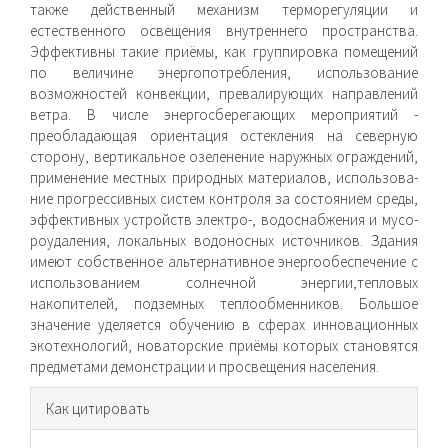
также действенный механизм терморегуляции и
естественного освещения внутреннего пространства.
Эффективны такие приёмы, как группировка помещений
по величине энергопотребления, использование
возможностей конвекции, превалирующих направлений
ветра. В числе энергосберегающих мероприятий -
преобладающая ориентация остекления на северную
сторону, вертикальное озеленение наружных ограждений,
применение местных природных материалов, использова­
ние прогрессивных систем контроля за состоянием среды,
эффективных устройств электро-, водоснабжения и мусо-
роудаления, локальных водоносных источников. Здания
имеют собственное альтернативное энергообеспечение с
использованием солнечной энергии,тепловых
накопителей, подземных теплообменников. Большое
значение уделяется обучению в сферах инновационных
экотехнологий, новатор­ские приёмы которых становятся
предметами демонстрации и просвещения населения.
Информация
Как цитировать
о статье