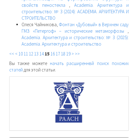
свойств пеностекла
,
Academia. Архитектура и
строительство: № 3 (2024): ACADEMIA. АРХИТЕКТУРА И
СТРОИТЕЛЬСТВО
Олеся Чайникова,
Фонтан «Дубовый» в Верхнем саду
ГМЗ «Петергоф» – исторические метаморфозы
,
Academia. Архитектура и строительство: № 3 (2025):
Academia. Архитектура и строительство
<<
<
10
11
12
13
14
15
16
17
18
19
>
>>
Вы также можете
начать расширеннвй поиск похожих
статей
для этой статьи.
raasn