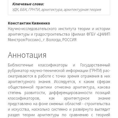
Ключевые слова:
УДК, ББК, ГРНТИ, архитектура, архитектурная теория
Основное
Константин Кияненко
Научно-исследовательского института теории и истории
содержимое
архитектуры и градостроительства (филиал ФГБУ «ЦНИИП
Минстроя России») , г. Вологда, РОССИЯ
статьи
Аннотация
Библиотечные классификаторы и Государственный
рубрикатор научно-технической информации (ГРНТИ) рас­
сматриваются в работе с точки зрения отражения в них
архитектурного знания. Исследуется, к каким сферам
обще­ственной практики отнесена архитектура, какова
степень раз­витости, дифференцированности позиций
классификаторов, как архитектурное знание
представлено на фоне смежных областей - строительства
и искусства, насколько системно и развёрнуто выглядит
раздел теории архитектуры по срав­нению с теорией