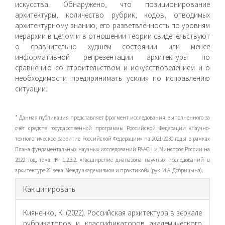
искусства. Обнаружено, что позициониро­вание
архитектуры, количество рубрик, кодов, отводимых
архитектурному знанию, его разветвлённость по уровням
иерархии в целом и в отношении теории свидетельствуют
о сравнительно худшем состоянии или менее
информативной репрезентации архитектуры по
сравнению со строительством и искусствоведением и о
необходимости предпринимать усилия по исправлению
ситуации.
* Данная публикация представляет фрагмент исследования, выполненного за
счёт средств государственной программы Рос­сийской Федерации «Научно-
технологическое развитие Российской Федерации» на 2021-2030 годы в рамках
Плана фундаментальных научных исследований РААСН и Минстроя России на
2022 год, тема № 1.2.3.2. «Расширение диапазона научных исследований в
архитектуре 21 века. Между академизмом и практикой» (рук. И.А. Добрицына).
Информация
Как цитировать
о статье
Кияненко, К. (2022). Российская архитектура в зеркале
рубрикаторов и классификаторов академического