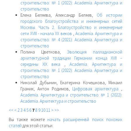
строительство: № 1 (2022): Academia. Архитектура и
строительство
Елена Беляева, Александр Беляев,
Об истории
городского благоустройства и инженерных сетей
Москвы. Часть 2. Благоустройство и инженерные
сети XVIII - начала XX веков
,
Academia. Архитектура и
строительство: № 4 (2021): Academia. Архитектура и
строительство
Полина Цветкова,
Эволюция палладианской
архитектурной традиции Германии конца XVII –
середины XIX века
,
Academia. Архитектура и
строительство: № 1 (2022): Academia. Архитектура и
строительство
Николай Дубынин, Екатерина Кочешкова, Михаил
Граник, Антон Родимов,
Цифровая архитектура
,
Academia. Архитектура и строительство: № 1 (2022):
Academia. Архитектура и строительство
<<
<
2
3
4
5
6
7
8
9
10
11
>
>>
Вы также можете
начать расширеннвй поиск похожих
статей
для этой статьи.