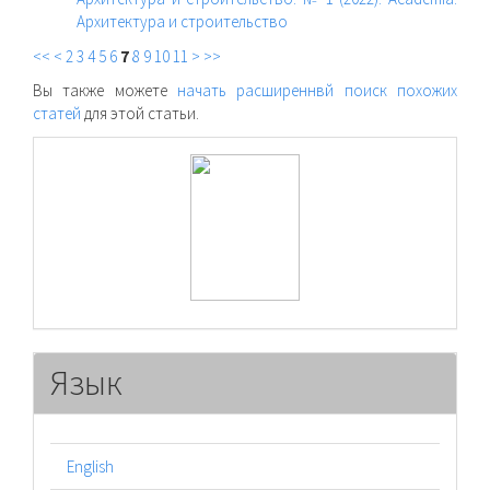
Архитектура и строительство
<<
<
2
3
4
5
6
7
8
9
10
11
>
>>
Вы также можете
начать расширеннвй поиск похожих
статей
для этой статьи.
raasn
Язык
English