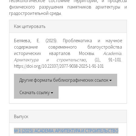
геоэкологическое состояние территории, и процессы
физического разрушения памятников архитектуры и
градостроительной среды.
Информация
Как цитировать
о статье
Беляева, Е. (2025). Проблематика и научное
содержание современного благоустройства
исторических кварталов Москвы.
Academia.
Архитектура и строительство
, (1), 91–101.
https://doi.org/10.22337/2077-9038-2025-1-91-101
Другие форматы библиографических ссылок
Скачать ссылку
Выпуск
№ 1 (2025): ACADEMIA. АРХИТЕКТУРА И СТРОИТЕЛЬСТВО